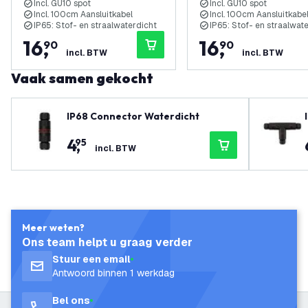
Incl. GU10 spot
Incl. GU10 spot
Incl. 100cm Aansluitkabel
Incl. 100cm Aansluitkabe
IP65: Stof- en straalwaterdicht
IP65: Stof- en straalwat
16
,
16
,
90
90
incl. BTW
incl. BTW
Vaak samen gekocht
IP68 Connector Waterdicht
4
,
95
incl. BTW
Meer weten?
Ons team helpt u graag verder
Stuur een email
Antwoord binnen 1 werkdag
Bel ons