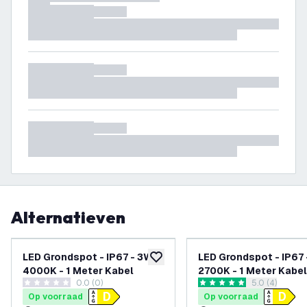
Alternatieven
LED Grondspot - IP67 - 3W -
LED Grondspot - IP67 
toevoegen aan verlanglijst
4000K - 1 Meter Kabel
2700K - 1 Meter Kabel
0.0 (0)
reviews draw
5.0 (4)
0 score sterren
5 score sterren
Op voorraad
Op voorraad