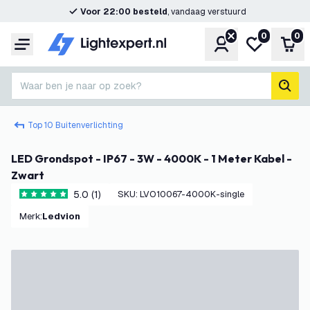
Voor 22:00 besteld
, vandaag verstuurd
0
0
Account
Mijn verlangl
Win
Menu
Waar ben je naar op zoek?
zoek
Top 10 Buitenverlichting
LED Grondspot - IP67 - 3W - 4000K - 1 Meter Kabel -
Zwart
5.0 (1)
SKU
:
LVO10067-4000K-single
5 score sterren
Merk
:
Ledvion