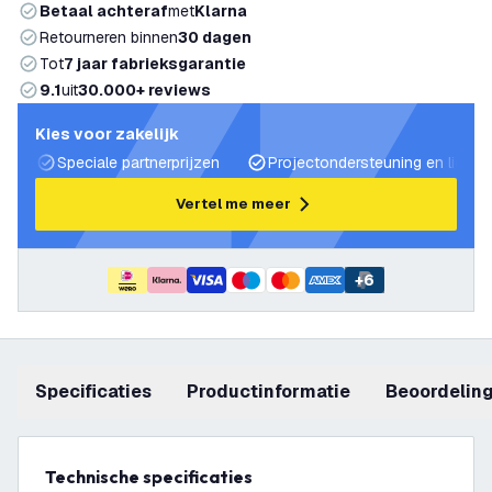
Betaal achteraf
met
Klarna
Retourneren binnen
30 dagen
Tot
7 jaar fabrieksgarantie
9.1
uit
30.000+ reviews
Kies voor zakelijk
Speciale partnerprijzen
Projectondersteuning en lichtp
Vertel me meer
+
6
Specificaties
productinformatie
beoordelin
Technische specificaties