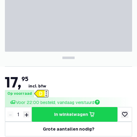
17
,
95
incl. btw
Op voorraad
Voor 22:00 besteld, vandaag verstuurd
-
+
in winkelwagen
Verminder hoeveelheid
Verhoog hoeveelheid
toevoeg
Grote aantallen nodig?