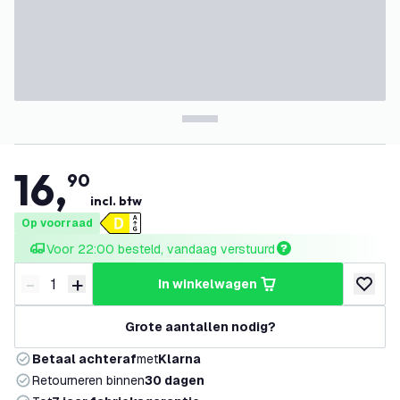
16
,
90
incl. btw
Op voorraad
Voor 22:00 besteld, vandaag verstuurd
-
+
in winkelwagen
Verminder hoeveelheid
Verhoog hoeveelheid
toevoeg
Grote aantallen nodig?
Betaal achteraf
met
Klarna
Retourneren binnen
30 dagen