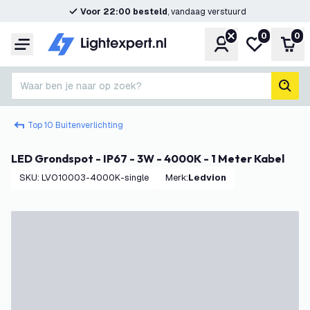
Voor 22:00 besteld
, vandaag verstuurd
0
0
Account
Mijn verlangl
Win
Menu
Waar ben je naar op zoek?
zoek
Top 10 Buitenverlichting
LED Grondspot - IP67 - 3W - 4000K - 1 Meter Kabel
SKU
:
LVO10003-4000K-single
Merk
:
Ledvion