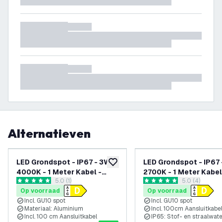
Alternatieven
LED Grondspot - IP67 - 3W -
LED Grondspot - IP67 
toevoegen aan verlanglijst
4000K - 1 Meter Kabel -
2700K - 1 Meter Kabel
reviews drawer openen
5.0 (1)
reviews draw
5.0 (4)
Zwart
5 score sterren
5 score sterren
Op voorraad
Op voorraad
Incl. GU10 spot
Incl. GU10 spot
Materiaal: Aluminium
Incl. 100cm Aansluitkabe
Incl. 100 cm Aansluitkabel
IP65: Stof- en straalwat