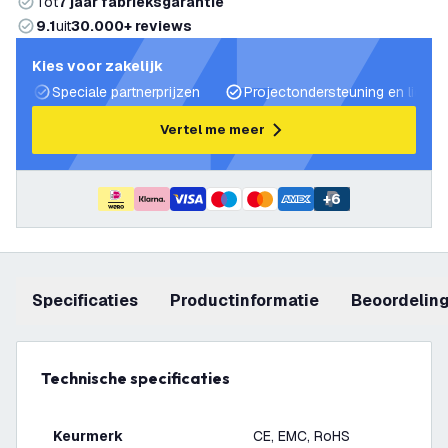
Tot
7 jaar fabrieksgarantie
9.1
uit
30.000+ reviews
Kies voor zakelijk
Speciale partnerprijzen
Projectondersteuning en lichtp
Vertel me meer
+
6
Specificaties
productinformatie
beoordelin
Technische specificaties
Keurmerk
CE, EMC, RoHS