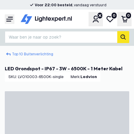
Voor 22:00 besteld
, vandaag verstuurd
0
0
Account
Mijn verlangl
Win
Menu
Waar ben je naar op zoek?
zoek
Top 10 Buitenverlichting
LED Grondspot - IP67 - 3W - 6500K - 1 Meter Kabel
SKU
:
LVO10003-6500K-single
Merk
:
Ledvion