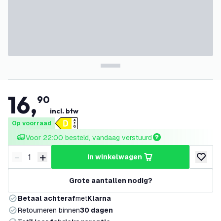
16
,
90
incl. btw
Op voorraad
Voor 22:00 besteld, vandaag verstuurd
-
+
in winkelwagen
Verminder hoeveelheid
Verhoog hoeveelheid
toevoeg
Grote aantallen nodig?
Betaal achteraf
met
Klarna
Retourneren binnen
30 dagen