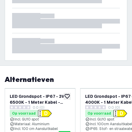
Alternatieven
LED Grondspot - IP67 - 3W -
LED Grondspot - IP67 
toevoegen aan verlanglijst
6500K - 1 Meter Kabel -
4000K - 1 Meter Kabe
0.0 (0)
0.0 (0)
Zwart
0 score sterren
0 score sterren
Op voorraad
Op voorraad
Incl. GU10 spot
Incl. GU10 spot
Materiaal: Aluminium
Incl. 100cm Aansluitkabe
Incl. 100 cm Aansluitkabel
IP65: Stof- en straalwat