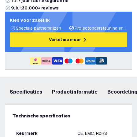
Tot
7 jaar fabrieksgarantie
9.1
uit
30.000+ reviews
Kies voor zakelijk
Speciale partnerprijzen
Projectondersteuning en lichtp
Vertel me meer
+
6
Specificaties
productinformatie
beoordelin
Technische specificaties
Keurmerk
CE, EMC, RoHS