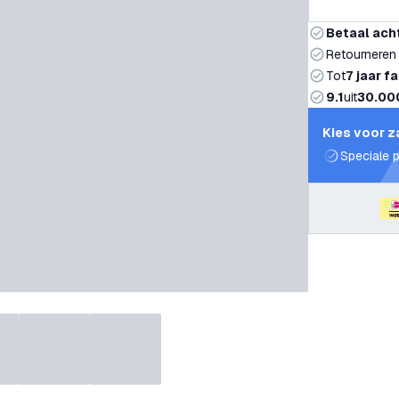
Betaal ach
Retourneren
Tot
7 jaar f
9.1
uit
30.00
Kies voor z
Speciale p