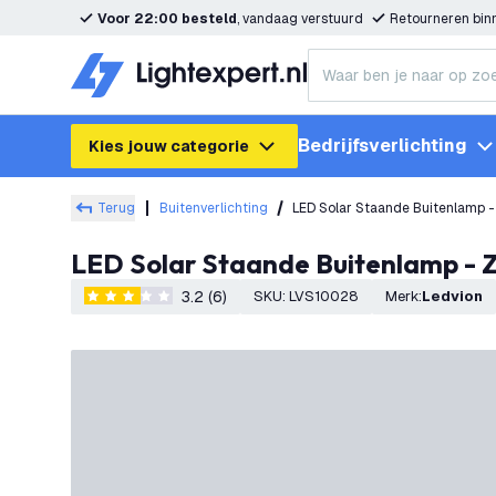
Voor 22:00 besteld
, vandaag verstuurd
Retourneren bi
Bedrijfsverlichting
Kies jouw categorie
Terug
Buitenverlichting
LED Solar Staande Buitenlamp -
LED Solar Staande Buitenlamp - 
3.2 (6)
SKU
:
LVS10028
Merk
:
Ledvion
3.2 score sterren