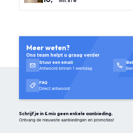
incl. BTW
Meer weten?
Ons team helpt u graag verder
Stuur een email
Be
Antwoord binnen 1 werkdag
Ber
FAQ
Direct antwoord
Schrijf je in & mis geen enkele aanbieding.
Ontvang de nieuwste aanbiedingen en promoties!