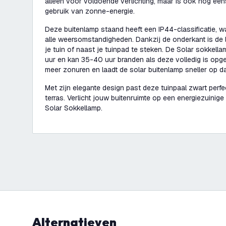
alleen voor voldoende verlichting, maar is ook nog een
gebruik van zonne-energie.
Deze buitenlamp staand heeft een IP44-classificatie, w
alle weersomstandigheden. Dankzij de onderkant is de l
je tuin of naast je tuinpad te steken. De Solar sokkell
uur en kan 35-40 uur branden als deze volledig is opge
meer zonuren en laadt de solar buitenlamp sneller op da
Met zijn elegante design past deze tuinpaal zwart perfec
terras. Verlicht jouw buitenruimte op een energiezuinige 
Solar Sokkellamp.
Alternatieven
-
25
%