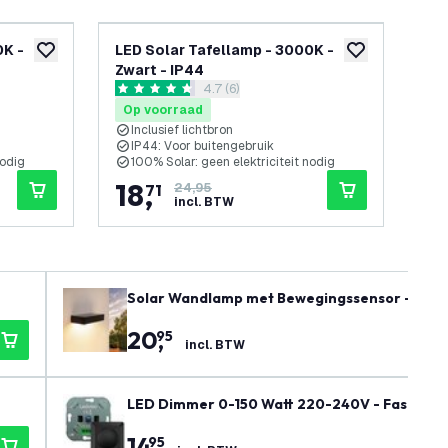
0K -
LED Solar Tafellamp - 3000K -
LE
toevoegen aan verlanglijst
toevoegen aan v
Zwart - IP44
Zwa
openen
reviews drawer openen
4.7 (6)
4.7 score sterren
0 sc
Op voorraad
Op
Inclusief lichtbron
I
IP44: Voor buitengebruik
I
nodig
100% Solar: geen elektriciteit nodig
I
18
,
2
71
24,95
incl. BTW
Solar Wandlamp met Bewegingssensor - Zwar
20
,
95
incl. BTW
LED Dimmer 0-150 Watt 220-240V - Fase Afsni
14
,
95