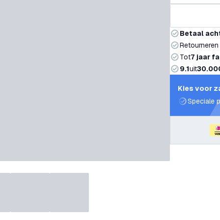
Betaal ach
Retourneren
Tot
7 jaar f
9.1
uit
30.00
Kies voor z
Speciale p