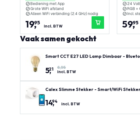
Bediening met App
24 Volt
Grote WiFi afstand
RGB +
Alleen WiFi verbinding (2.4 GHz) nodig
Incl. s
19
,
59
,
95
95
incl. BTW
Vaak samen gekocht
Smart CCT E27 LED Lamp Dimbaar - Blueto
6,95
5
,
21
incl. BTW
Calex Slimme Stekker - Smart/WiFi Stekke
14
,
94
incl. BTW