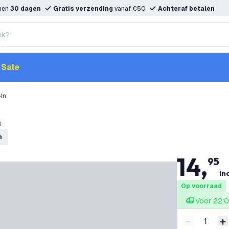
nnen
30 dagen
Gratis verzending
vanaf €50
Achteraf betalen
Sale
In
n
n
14
,
95
inc
Op voorraad
Voor 22:0
-
+
Verminder 
V