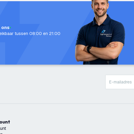
l ons
eikbaar tussen 08:00 en 21:00
count
unt