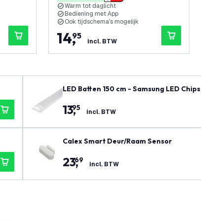
Warm tot daglicht
I
Bediening met App
V
Ook tijdschema's mogelijk
N
14
,
4
95
incl. BTW
LED Batten 150 cm - Samsung LED Chips - 40W
13
,
95
incl. BTW
Calex Smart Deur/Raam Sensor
23
,
69
incl. BTW