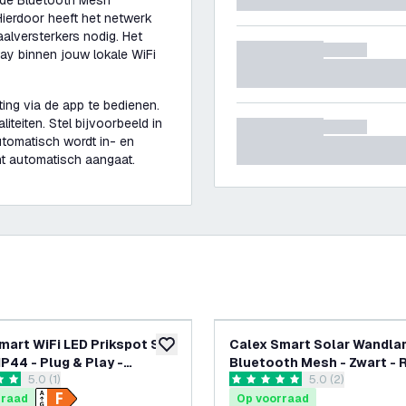
g de Bluetooth Mesh
Hierdoor heeft het netwerk
aalversterkers nodig. Het
ay binnen jouw lokale WiFi
ting via de app te bedienen.
teiten. Stel bijvoorbeeld in
tomatisch wordt in- en
cht automatisch aangaat.
mart WiFi LED Prikspot Set
Calex Smart Solar Wandla
glijst
toevoegen aan verlanglijst
IP44 - Plug & Play -
Bluetooth Mesh - Zwart 
reviews drawer openen
5.0 (1)
reviews drawer 
5.0 (2)
oth Mesh
terren
5 score sterren
rraad
Op voorraad