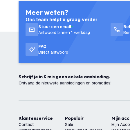
Meer weten?
Ons team helpt u graag verder
Stuur een email
Be
Antwoord binnen 1 werkdag
Ber
FAQ
Direct antwoord
Schrijf je in & mis geen enkele aanbieding.
Ontvang de nieuwste aanbiedingen en promoties!
Klantenservice
Populair
Mijn ac
Contact
Sale
Mijn Acco