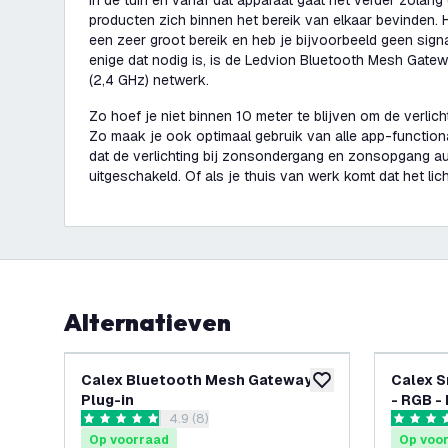
in de tuin en vanaf dat apparaat gaat het verder zolan
producten zich binnen het bereik van elkaar bevinden. 
een zeer groot bereik en heb je bijvoorbeeld geen sign
enige dat nodig is, is de Ledvion Bluetooth Mesh Gatew
(2,4 GHz) netwerk.
Zo hoef je niet binnen 10 meter te blijven om de verlich
Zo maak je ook optimaal gebruik van alle app-functionali
dat de verlichting bij zonsondergang en zonsopgang au
uitgeschakeld. Of als je thuis van werk komt dat het li
Alternatieven
Calex Bluetooth Mesh Gateway -
Calex S
toevoegen aan verlan
Plug-in
- RGB - 
reviews drawer openen
4.9 (8)
Blueto
4.9 score sterren
5 score s
Op voorraad
Op voo