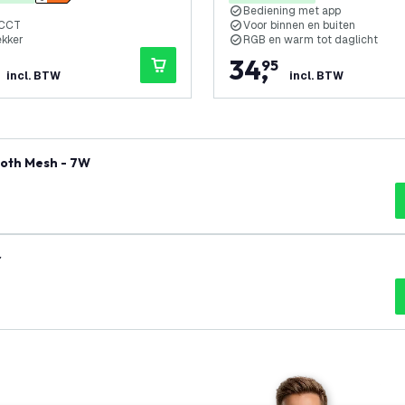
Bediening met app
 CCT
Voor binnen en buiten
tekker
RGB en warm tot daglicht
34
,
95
incl. BTW
incl. BTW
oth Mesh - 7W
r