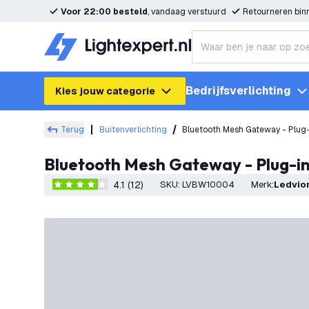
Voor 22:00 besteld
, vandaag verstuurd
Retourneren bi
Bedrijfsverlichting
Kies jouw categorie
Terug
Buitenverlichting
Bluetooth Mesh Gateway - Plug-
Bluetooth Mesh Gateway - Plug-i
4.1 (12)
SKU
:
LVBW10004
Merk
:
Ledvio
4.1 score sterren