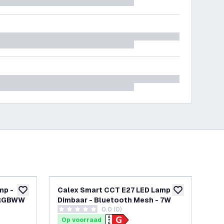
mp -
Calex Smart CCT E27 LED Lamp
Ba
toevoegen aan verlanglijst
toevoegen aan v
- RGBWW
Dimbaar - Bluetooth Mesh - 7W
- N
openen
0.0 (0)
0 score sterren
4.3 
Op voorraad
Op