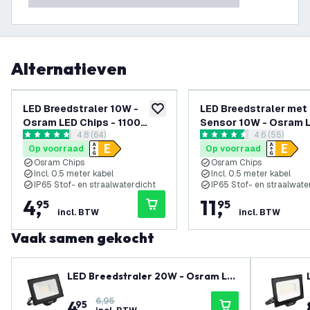
Alternatieven
LED Breedstraler 10W -
LED Breedstraler met
toevoegen aan verlanglijst
Osram LED Chips - 1100
Sensor 10W - Osram 
reviews drawer openen
4.8 (64)
reviews draw
4.6 (55)
Lumen - 4000K
Chips - 1100 Lumen -
4.8 score sterren
4.6 score sterren
Op voorraad
Op voorraad
Osram Chips
Osram Chips
Incl. 0.5 meter kabel
Incl. 0.5 meter kabel
IP65 Stof- en straalwaterdicht
IP65 Stof- en straalwate
4
,
11
,
95
95
incl. BTW
incl. BTW
Vaak samen gekocht
LED Breedstraler 20W - Osram LE
D Chips - 2200 Lumen - 6500K
6,95
4
,
95