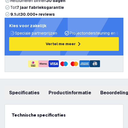
Retourneren binnen
30 dagen
Tot
7 jaar fabrieksgarantie
9.1
uit
30.000+ reviews
Kies voor zakelijk
Speciale partnerprijzen
Projectondersteuning en lichtp
Vertel me meer
+
6
Specificaties
productinformatie
beoordelin
Technische specificaties