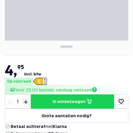
4
,
95
incl. btw
Op voorraad
Voor 22:00 besteld, vandaag verstuurd
-
+
in winkelwagen
Verminder hoeveelheid
Verhoog hoeveelheid
toevoeg
Grote aantallen nodig?
Betaal achteraf
met
Klarna