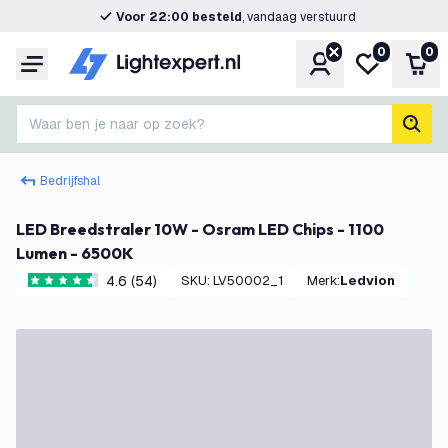
Voor 22:00 besteld
, vandaag verstuurd
0
0
Account
Mijn verlangl
Win
Menu
Waar ben je naar op zoek?
zoek
Bedrijfshal
LED Breedstraler 10W - Osram LED Chips - 1100
Lumen - 6500K
4.6 (54)
SKU
:
LV50002_1
Merk
:
Ledvion
4.6 score sterren