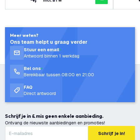
incl. BTW
Meer weten?
Ons team helpt u graag verder
Stuur een email
Antwoord binnen 1 werkdag
Bel ons
Bereikbaar tussen 08:00 en 21:00
FAQ
Direct antwoord
Schrijf je in & mis geen enkele aanbieding.
Ontvang de nieuwste aanbiedingen en promoties!
Schrijf je in!