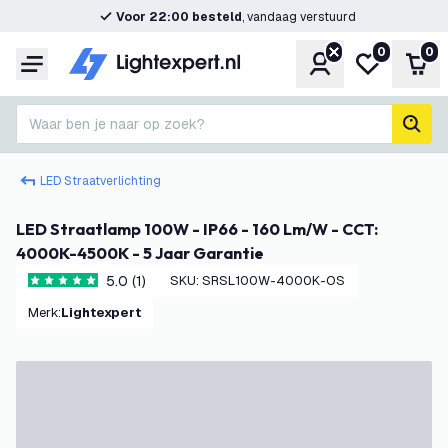
Voor 22:00 besteld
, vandaag verstuurd
0
0
Account
Mijn verlangl
Win
Menu
Waar ben je naar op zoek?
zoek
LED Straatverlichting
LED Straatlamp 100W - IP66 - 160 Lm/W - CCT:
4000K-4500K - 5 Jaar Garantie
5.0 (1)
SKU
:
SRSL100W-4000K-OS
5 score sterren
Merk
:
Lightexpert