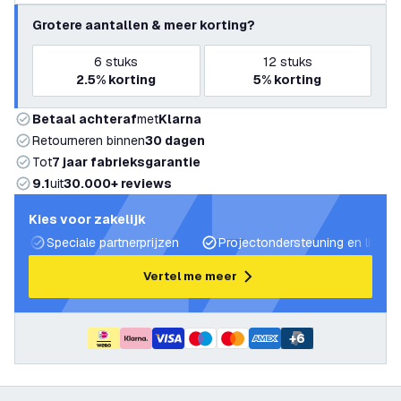
Grotere aantallen & meer korting?
6
stuks
12
stuks
2.5%
korting
5%
korting
Betaal achteraf
met
Klarna
Retourneren binnen
30 dagen
Tot
7 jaar fabrieksgarantie
9.1
uit
30.000+ reviews
Kies voor zakelijk
Speciale partnerprijzen
Projectondersteuning en lichtp
Vertel me meer
+
6