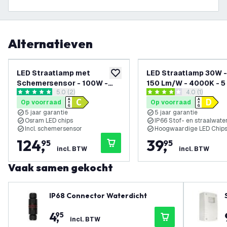
Alternatieven
LED Straatlamp met
LED Straatlamp 30W -
toevoegen aan verlanglijst
Schemersensor - 100W -
150 Lm/W - 4000K - 5
reviews drawer openen
5.0 (2)
reviews draw
4.0 (1)
IP66 - 160 Lm/W - 4000K - 5
Garantie
5 score sterren
4 score sterren
Op voorraad
Op voorraad
Jaar Garantie
5 jaar garantie
5 jaar garantie
Osram LED chips
IP66 Stof- en straalwate
Incl. schemersensor
Hoogwaardige LED Chip
124
,
39
,
95
95
incl. BTW
incl. BTW
Vaak samen gekocht
IP68 Connector Waterdicht
4
,
95
incl. BTW