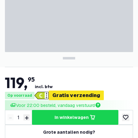
119
,
95
incl. btw
Gratis verzending
Op voorraad
Voor 22:00 besteld, vandaag verstuurd
-
+
in winkelwagen
Verminder hoeveelheid
Verhoog hoeveelheid
toevoeg
Grote aantallen nodig?