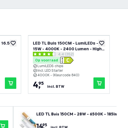
- 16.5W
LED TL Buis 150CM - LumiLEDs -
LE
toevoegen aan verlanglijst
toevoegen aan v
15W - 4000K - 2400 Lumen - High
25
penen
reviews drawer openen
4.4 (352)
Efficiency
4.4 score sterren
0 sc
Op voorraad
Op
LumiLEDS chips
I
Incl. LED Starter
1
4000K - (Kleurcode 840)
4
4
,
2
95
incl. BTW
LED TL Buis 150CM - 28W - 6500K - 185lm/W - E
14
,
95
incl. BTW