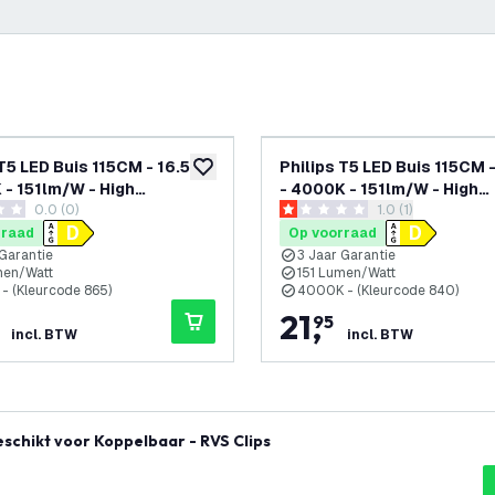
 T5 LED Buis 115CM - 16.5W
Philips T5 LED Buis 115CM 
glijst
toevoegen aan verlanglijst
 - 151lm/W - High
- 4000K - 151lm/W - High
0.0 (0)
reviews drawer o
1.0 (1)
ncy
Efficiency
terren
1 score sterren
rraad
Op voorraad
 Garantie
3 Jaar Garantie
men/Watt
151 Lumen/Watt
- (Kleurcode 865)
4000K - (Kleurcode 840)
21
,
95
incl. BTW
incl. BTW
schikt voor Koppelbaar - RVS Clips