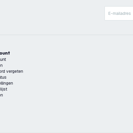
count
unt
en
rd vergeten
atus
llingen
ijst
en