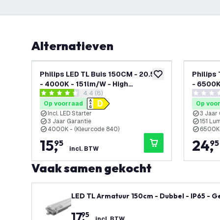
Alternatieven
Philips LED TL Buis 150CM - 20.5W
Philips
toevoegen aan verlan
- 4000K - 151lm/W - High
- 6500K
reviews drawer openen
4.4 (8)
Efficiency
Efficie
4.4 score sterren
0 score s
Op voorraad
Op voo
Incl. LED Starter
3 Jaar
3 Jaar Garantie
151 Lu
4000K - (Kleurcode 840)
6500K 
15
,
24
,
95
95
incl. BTW
Vaak samen gekocht
LED TL Armatuur 150cm - Dubbel - IP65 - Ge
17
,
95
incl. BTW