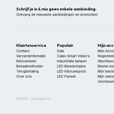
Schrijf je in & mis geen enkele aanbieding.
Ontvang de nieuwste aanbiedingen en promoties!
Klantenservice
Populair
Mijn ac
Contact
Sale
Mijn Acco
Verzendinformatie
Calex Smart Video's
Registrer
Retourneren
Industriële lampen
Wachtwoo
Betaalmethoden
LED Breedstralers
Bestel st
Terugbetaling
LED Inbouwspots
Mijn beste
Over ons
LED Paneel
Mijn wensl
Voorkeur
© 2026 - Lightexpert.nl