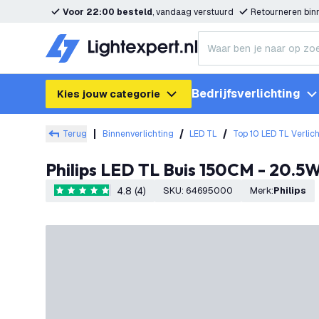
Voor 22:00 besteld
, vandaag verstuurd
Retourneren bi
Bedrijfsverlichting
Kies jouw categorie
Terug
Binnenverlichting
LED TL
Top 10 LED TL Verlic
Philips LED TL Buis 150CM - 20.5W
4.8 (4)
SKU
:
64695000
Merk
:
Philips
4.8 score sterren