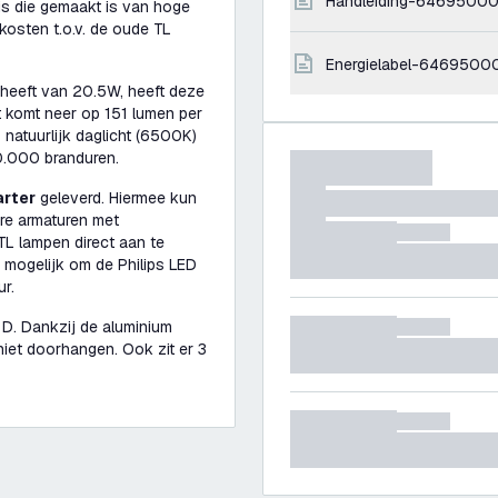
handleiding-6469500
is die gemaakt is van hoge
ekosten t.o.v. de oude TL
energielabel-64695000
 heeft van 20.5W, heeft deze
t komt neer op 151 lumen per
s natuurlijk daglicht (6500K)
0.000 branduren.
arter
geleverd. Hiermee kun
ere armaturen met
TL lampen direct aan te
k mogelijk om de Philips LED
r.
l D. Dankzij de aluminium
niet doorhangen. Ook zit er 3