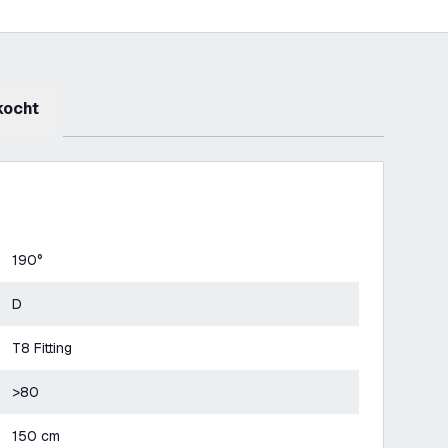
kocht
190°
D
T8 Fitting
>80
150 cm