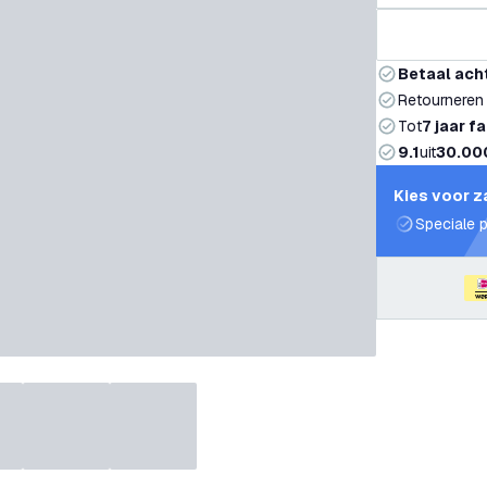
Betaal ach
Retourneren
Tot
7 jaar f
9.1
uit
30.00
Kies voor z
Speciale p