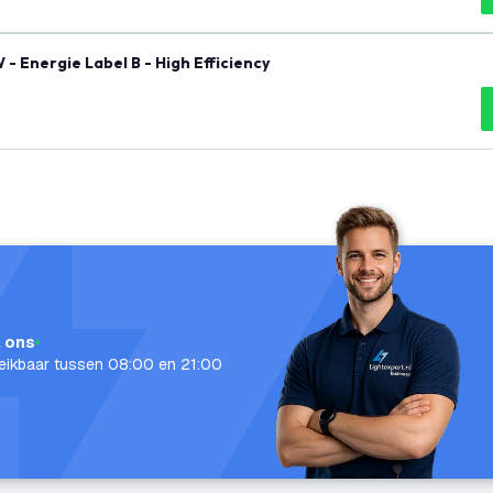
- Energie Label B - High Efficiency
l ons
eikbaar tussen 08:00 en 21:00