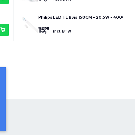
Philips LED TL Buis 150CM - 20.5W - 4000K - 1
15
,
95
incl. BTW