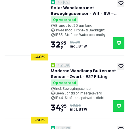
reviews drawer openen
4.7
[
62
]
4.7 score sterren
toevoe
Solar Wandlamp met
Bewegingssensor - Wit - 8W –
3000K
Op voorraad
Brandt tot 30 uur lang
Twee modi Front- & Backlight
IP65: Stof- en Waterbestendig
32
,
95
65,90
incl. BTW
-
40
%
reviews drawer openen
4.2
[
39
]
4.2 score sterren
toevoe
Moderne Wandlamp Buiten met
Sensor - Zwart - E27 Fitting
Op voorraad
Incl. Bewegingssensor
Geen lichtbron meegeleverd
IP44: Stof- en spatwaterdicht
34
,
95
58,25
incl. BTW
-
30
%
reviews drawer openen
4.6
[
129
]