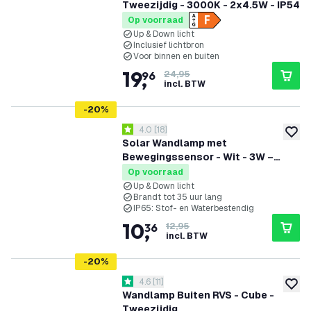
Tweezijdig - 3000K - 2x4.5W - IP54
Op voorraad
Up & Down licht
Inclusief lichtbron
Voor binnen en buiten
19
,
96
24,95
incl. BTW
-
20
%
reviews drawer openen
4.0
[
18
]
4 score sterren
toevoe
Solar Wandlamp met
Bewegingssensor - Wit - 3W –
3000K
Op voorraad
Up & Down licht
Brandt tot 35 uur lang
IP65: Stof- en Waterbestendig
10
,
36
12,95
incl. BTW
-
20
%
reviews drawer openen
4.6
[
11
]
4.6 score sterren
toevoe
Wandlamp Buiten RVS - Cube -
Tweezijdig