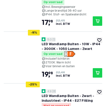
Op voorraad
Incl. Bewegingssensor
Lange brandtijd 36-40 uur
IP44: Stof- en Spatwaterdicht
17
,
98
22,45
incl. BTW
-
11
%
reviews drawer openen
5.0
[
1
]
5 score sterren
toevoe
LED Wandlamp Buiten - 10W - IP44
- 3000K - 1050 Lumen - Zwart
Op voorraad
Inclusief lichtbron
2700K: Warm licht
Voor binnen en buiten
19
,
98
22,46
incl. BTW
-
25
%
reviews drawer openen
4.9
[
8
]
4.9 score sterren
toevoe
LED Wandlamp Buiten - Zwart -
Industrieel - IP44 - E27 Fitting
Niet op voorraad