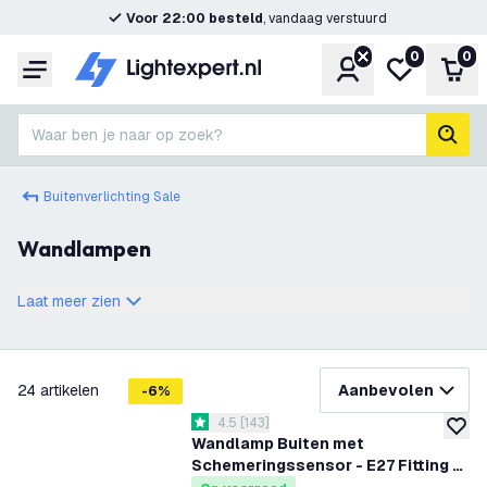
Voor 22:00 besteld
, vandaag verstuurd
0
0
Account
Mijn verlangl
Win
Menu
Waar ben je naar op zoek?
zoek
Buitenverlichting Sale
Wandlampen
Laat meer zien
filteren
24
artikelen
Aanbevolen
-
6
%
reviews drawer openen
4.5
[
143
]
4.5 score sterren
toevoe
Wandlamp Buiten met
Schemeringssensor - E27 Fitting -