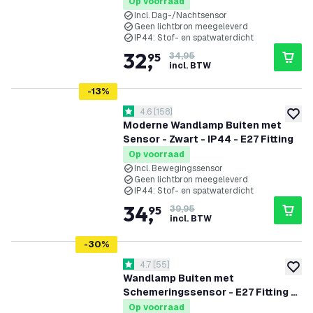
IP44 - Zwart
Op voorraad
Incl. Dag-/Nachtsensor
Geen lichtbron meegeleverd
IP44: Stof- en spatwaterdicht
32
,
95
34,95
incl. BTW
-
13
%
reviews drawer openen
4.6
[
158
]
4.6 score sterren
toevoe
Moderne Wandlamp Buiten met
Sensor - Zwart - IP44 - E27 Fitting
Op voorraad
Incl. Bewegingssensor
Geen lichtbron meegeleverd
IP44: Stof- en spatwaterdicht
34
,
95
39,95
incl. BTW
-
30
%
reviews drawer openen
4.7
[
55
]
4.7 score sterren
toevoe
Wandlamp Buiten met
Schemeringssensor - E27 Fitting -
IP44 - Zwart
Op voorraad