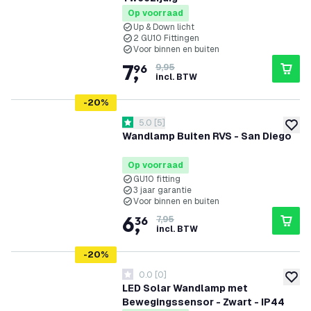
Op voorraad
Up & Down licht
2 GU10 Fittingen
Voor binnen en buiten
7
,
96
9,95
incl. BTW
-
20
%
reviews drawer openen
5.0
[
5
]
5 score sterren
toevoe
Wandlamp Buiten RVS - San Diego
Op voorraad
GU10 fitting
3 jaar garantie
Voor binnen en buiten
6
,
36
7,95
incl. BTW
-
20
%
0.0
[
0
]
0 score sterren
toevoe
LED Solar Wandlamp met
Bewegingssensor - Zwart - IP44