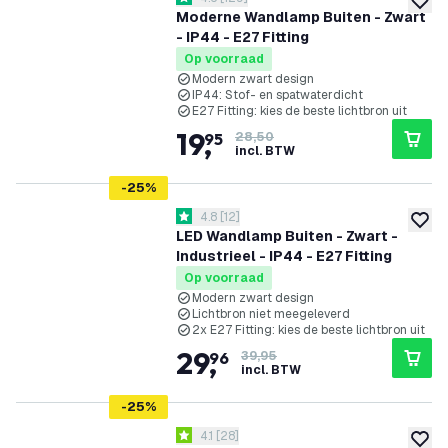
4.6 score sterren
toevoe
Moderne Wandlamp Buiten - Zwart
- IP44 - E27 Fitting
Op voorraad
Modern zwart design
IP44: Stof- en spatwaterdicht
E27 Fitting: kies de beste lichtbron uit
19
,
95
28,50
incl. BTW
-
25
%
reviews drawer openen
4.8
[
12
]
4.8 score sterren
toevoe
LED Wandlamp Buiten - Zwart -
Industrieel - IP44 - E27 Fitting
Op voorraad
Modern zwart design
Lichtbron niet meegeleverd
2x E27 Fitting: kies de beste lichtbron uit
29
,
96
39,95
incl. BTW
-
25
%
reviews drawer openen
4.1
[
28
]
4.1 score sterren