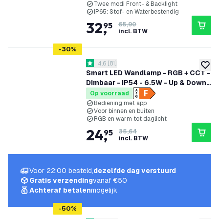
Twee modi Front- & Backlight
IP65: Stof- en Waterbestendig
32
,
95
65,90
incl. BTW
-
30
%
reviews drawer openen
4.6
[
81
]
4.6 score sterren
toevoe
Smart LED Wandlamp - RGB + CCT -
Dimbaar - IP54 - 6.5W - Up & Down -
Zwart - Geschikt voor Binnen &
Op voorraad
Buiten
Bediening met app
Voor binnen en buiten
RGB en warm tot daglicht
24
,
95
35,64
incl. BTW
Voor 22:00 besteld,
dezelfde dag verstuurd
Gratis verzending
vanaf €50
Achteraf betalen
mogelijk
-
50
%