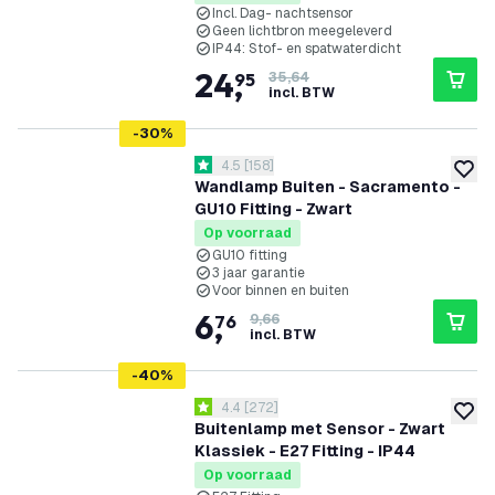
Incl. Dag- nachtsensor
Geen lichtbron meegeleverd
IP44: Stof- en spatwaterdicht
24
,
95
35,64
incl. BTW
-
30
%
reviews drawer openen
4.5
[
158
]
4.5 score sterren
toevoe
Wandlamp Buiten - Sacramento -
GU10 Fitting - Zwart
Op voorraad
GU10 fitting
3 jaar garantie
Voor binnen en buiten
6
,
76
9,66
incl. BTW
-
40
%
reviews drawer openen
4.4
[
272
]
4.4 score sterren
toevoe
Buitenlamp met Sensor - Zwart
Klassiek - E27 Fitting - IP44
Op voorraad