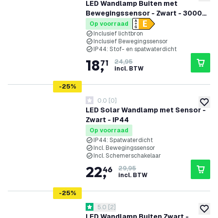
toevoe
LED Wandlamp Buiten met
Bewegingssensor - Zwart - 3000K
- 7W - IP44
Op voorraad
Inclusief lichtbron
Inclusief Bewegingssensor
IP44: Stof- en spatwaterdicht
18
,
71
24,95
incl. BTW
-
25
%
0.0
[
0
]
0 score sterren
toevoe
LED Solar Wandlamp met Sensor -
Zwart - IP44
Op voorraad
IP44: Spatwaterdicht
Incl. Bewegingssensor
Incl. Schemerschakelaar
22
,
46
29,95
incl. BTW
-
25
%
reviews drawer openen
5.0
[
2
]
5 score sterren
toevoe
LED Wandlamp Buiten Zwart -