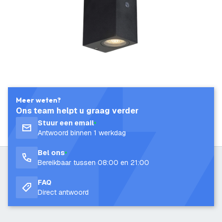
Meer weten?
Ons team helpt u graag verder
Stuur een email
Antwoord binnen 1 werkdag
Bel ons
Bereikbaar tussen 08:00 en 21:00
FAQ
Direct antwoord