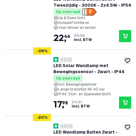
Tweezijdig - 3000K - 2x4.5W - IP54
Op voorraad
Up & Down licht
Inclusief lichtbron
Voor binnen en buiten
22
,
46
29,95
incl. BTW
-
26
%
reviews drawer openen
4.5
[
2
]
4.5 score sterren
toevoe
LED Solar Wandlamp met
Bewegingssensor - Zwart - IP44
Op voorraad
Incl. Bewegingssensor
Lange brandtijd 36-40 uur
IP44: Stof- en Spatwaterdicht
17
,
98
24,31
incl. BTW
-
20
%
reviews drawer openen
4.8
[
13
]
4.8 score sterren
toevoe
LED Wandlamp Buiten Zwart -