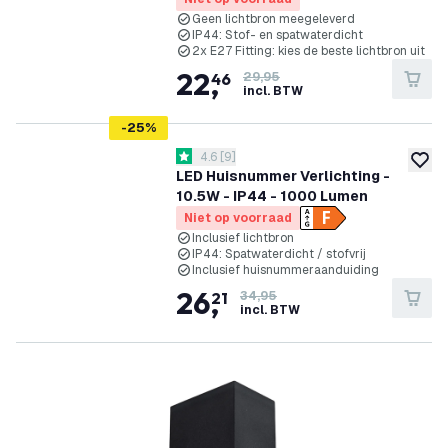
Geen lichtbron meegeleverd
IP44: Stof- en spatwaterdicht
2x E27 Fitting: kies de beste lichtbron uit
22
,
46
29,95
incl. BTW
-
25
%
reviews drawer openen
4.6
[
9
]
4.6 score sterren
toevoe
LED Huisnummer Verlichting -
10.5W - IP44 - 1000 Lumen
Niet op voorraad
Inclusief lichtbron
IP44: Spatwaterdicht / stofvrij
Inclusief huisnummeraanduiding
26
,
21
34,95
incl. BTW