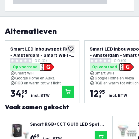
Alternatieven
Smart LED inbouwspot RVS
Smart LED inbouwspo
toevoegen aan verlanglijst
- Amsterdam - Smart WiFi -
- Amsterdam - Smart W
0.0 (0)
0.0 (0)
Dimbaar - RGB+CCT - 3 pack
Dimbaar - RGB+CCT
0 score sterren
0 score sterren
Op voorraad
Op voorraad
Smart WiFi
Smart WiFi
Google Home en Alexa
Google Home en Alexa
RGB en warm tot wit licht
RGB en warm tot wit lich
34
,
12
,
95
95
incl. BTW
incl. BTW
Vaak samen gekocht
Smart RGB+CCT GU10 LED Spot Di
mbaar - Wifi - 4.9W
6
,
49
incl. BTW