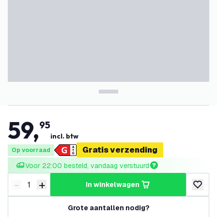
59
,
95
incl. btw
Gratis verzending
Op voorraad
Voor 22:00 besteld, vandaag verstuurd
-
+
in winkelwagen
Verminder hoeveelheid
Verhoog hoeveelheid
toevoeg
Grote aantallen nodig?