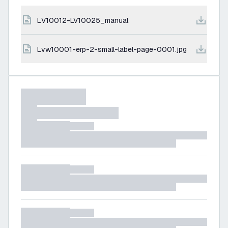
LV10012-LV10025_manual
lvw10001-erp-2-small-label-page-0001.jpg