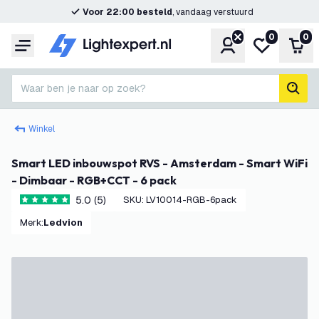
Voor 22:00 besteld
, vandaag verstuurd
0
0
Account
Mijn verlangl
Win
Menu
Waar ben je naar op zoek?
zoek
Winkel
Smart LED inbouwspot RVS - Amsterdam - Smart WiFi
- Dimbaar - RGB+CCT - 6 pack
5.0 (5)
SKU
:
LV10014-RGB-6pack
5 score sterren
Merk
:
Ledvion