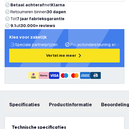
Betaal achteraf
met
Klarna
Retourneren binnen
30 dagen
Tot
7 jaar fabrieksgarantie
9.1
uit
30.000+ reviews
Kies voor zakelijk
Speciale partnerprijzen
Projectondersteuning en lichtp
Vertel me meer
+
6
Specificaties
productinformatie
beoordelin
Technische specificaties