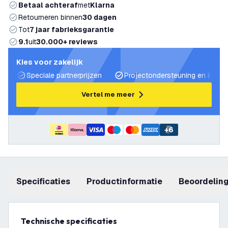
Betaal achteraf
met
Klarna
Retourneren binnen
30 dagen
Tot
7 jaar fabrieksgarantie
9.1
uit
30.000+ reviews
Kies voor zakelijk
Speciale partnerprijzen
Projectondersteuning en lichtp
Vertel me meer
+
6
Specificaties
productinformatie
beoordelin
Technische specificaties