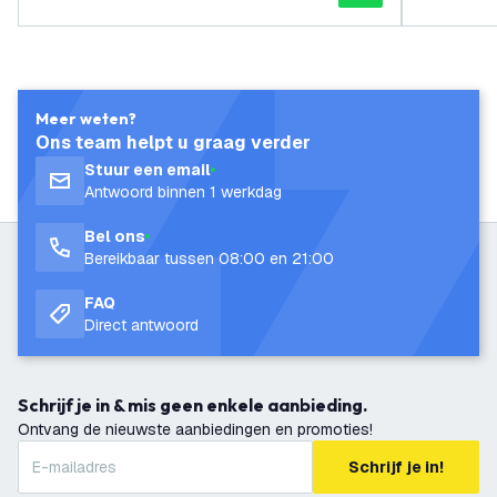
Meer weten?
Ons team helpt u graag verder
Stuur een email
Antwoord binnen 1 werkdag
Bel ons
Bereikbaar tussen 08:00 en 21:00
FAQ
Direct antwoord
Schrijf je in & mis geen enkele aanbieding.
Ontvang de nieuwste aanbiedingen en promoties!
Schrijf je in!