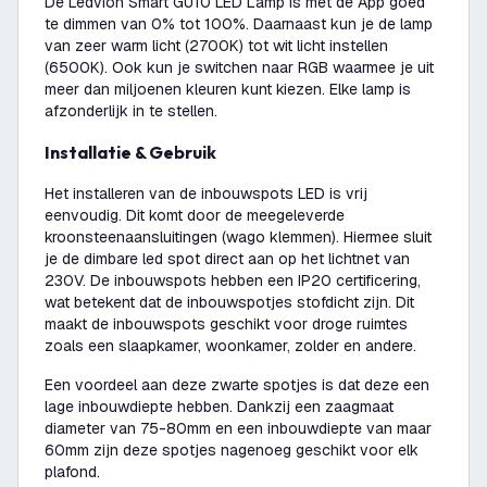
De Ledvion Smart GU10 LED Lamp is met de App goed
te dimmen van 0% tot 100%. Daarnaast kun je de lamp
van zeer warm licht (2700K) tot wit licht instellen
(6500K). Ook kun je switchen naar RGB waarmee je uit
meer dan miljoenen kleuren kunt kiezen. Elke lamp is
afzonderlijk in te stellen.
Installatie & Gebruik
Het installeren van de inbouwspots LED is vrij
eenvoudig. Dit komt door de meegeleverde
kroonsteenaansluitingen (wago klemmen). Hiermee sluit
je de dimbare led spot direct aan op het lichtnet van
230V. De inbouwspots hebben een IP20 certificering,
wat betekent dat de inbouwspotjes stofdicht zijn. Dit
maakt de inbouwspots geschikt voor droge ruimtes
zoals een slaapkamer, woonkamer, zolder en andere.
Een voordeel aan deze zwarte spotjes is dat deze een
lage inbouwdiepte hebben. Dankzij een zaagmaat
diameter van 75-80mm en een inbouwdiepte van maar
60mm zijn deze spotjes nagenoeg geschikt voor elk
plafond.