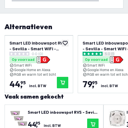
Alternatieven
Smart LED inbouwspot RVS
Smart LED inbouwspo
toevoegen aan verlanglijst
- Sevilla - Smart WiFi -
- Sevilla - Smart WiFi 
0.0 (0)
reviews draw
5.0 (1)
Dimbaar - RGB+CCT - 3 pack
Dimbaar - RGB+CCT - 
0 score sterren
5 score sterren
Op voorraad
Op voorraad
Smart WiFi
Smart WiFi
Google Home en Alexa
Google Home en Alexa
RGB en warm tot wit licht
RGB en warm tot wit lich
44
,
79
,
95
95
incl. BTW
incl. BTW
Vaak samen gekocht
Smart LED inbouwspot RVS - Sevill
a - Smart WiFi - Dimbaar - RGB+CC
44
,
95
T - 3 pack
incl. BTW