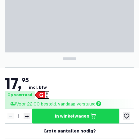
17
,
95
incl. btw
Op voorraad
Voor 22:00 besteld, vandaag verstuurd
-
+
in winkelwagen
Verminder hoeveelheid
Verhoog hoeveelheid
toevoeg
Grote aantallen nodig?