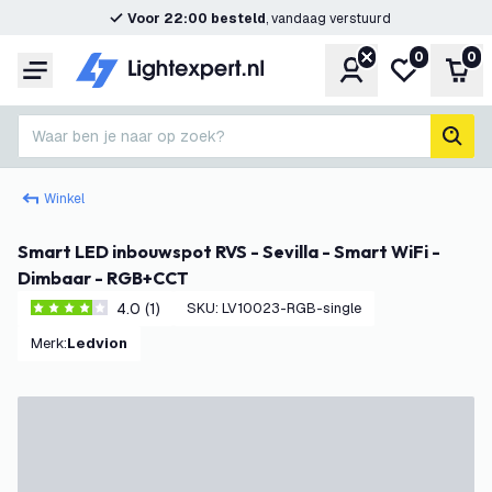
Voor 22:00 besteld
, vandaag verstuurd
0
0
Account
Mijn verlangl
Win
Menu
Waar ben je naar op zoek?
zoek
Winkel
Smart LED inbouwspot RVS - Sevilla - Smart WiFi -
Dimbaar - RGB+CCT
4.0 (1)
SKU
:
LV10023-RGB-single
4 score sterren
Merk
:
Ledvion