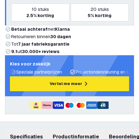
10
stuks
20
stuks
2.5%
korting
5%
korting
Betaal achteraf
met
Klarna
Retourneren binnen
30 dagen
Tot
7 jaar fabrieksgarantie
9.1
uit
30.000+ reviews
Kies voor zakelijk
Speciale partnerprijzen
Projectondersteuning en lichtp
Vertel me meer
+
6
Specificaties
productinformatie
beoordelin