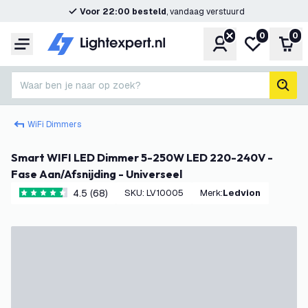
Voor 22:00 besteld
, vandaag verstuurd
0
0
Account
Mijn verlangl
Win
Menu
Waar ben je naar op zoek?
zoek
WiFi Dimmers
Smart WIFI LED Dimmer 5-250W LED 220-240V -
Fase Aan/Afsnijding - Universeel
4.5 (68)
SKU
:
LV10005
Merk
:
Ledvion
4.5 score sterren