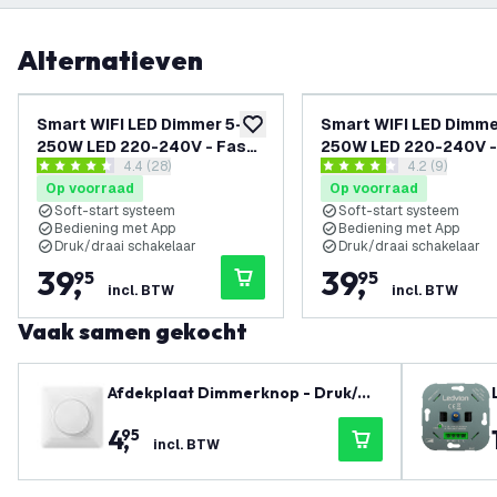
Alternatieven
Smart WIFI LED Dimmer 5-
Smart WIFI LED Dimme
toevoegen aan verlanglijst
250W LED 220-240V - Fase
250W LED 220-240V -
reviews drawer openen
4.4 (28)
reviews draw
4.2 (9)
Aan/Afsnijding - Universeel
Aan/Afsnijding - Univ
4.4 score sterren
4.2 score sterren
Op voorraad
Op voorraad
- Compleet
- Compleet
Soft-start systeem
Soft-start systeem
Bediening met App
Bediening met App
Druk/draai schakelaar
Druk/draai schakelaar
39
,
39
,
95
95
incl. BTW
incl. BTW
Vaak samen gekocht
Afdekplaat Dimmerknop - Druk/Dr
aai
4
,
95
incl. BTW