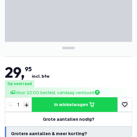
29
,
95
incl. btw
Op voorraad
Voor 22:00 besteld, vandaag verstuurd
-
+
in winkelwagen
Verminder hoeveelheid
Verhoog hoeveelheid
toevoeg
Grote aantallen nodig?
Grotere aantallen & meer korting?