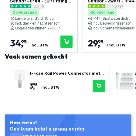
Sensor - IP44 - E27 Fitting -
Sensor - Zwart - IP44
reviews drawer openen
5.0 (1)
reviews draw
4.0 (9)
Antraciet
5 score sterren
4 score sterren
Op voorraad
Op voorraad
Lange brandtijd: 10 uur
IP44: Spatwaterdicht
Incl. dag- en nachtsensor
Incl. Bewegingssensor
Opgeladen binnen 7-8 uur
Incl. Schemerschakelaar
34
,
29
,
95
95
incl. BTW
incl. BTW
Vaak samen gekocht
1-Fase Rail Power Connector met A
fdekplaat - Wit
3
,
95
incl. BTW
Meer weten?
Ons team helpt u graag verder