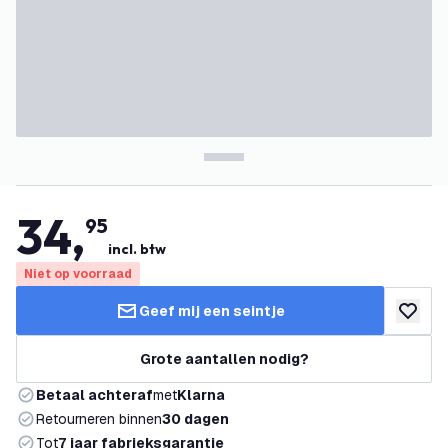
34
,
95
incl. btw
Niet op voorraad
Geef mij een seintje
toevoeg
Grote aantallen nodig?
Betaal achteraf
met
Klarna
Retourneren binnen
30 dagen
Tot
7 jaar fabrieksgarantie