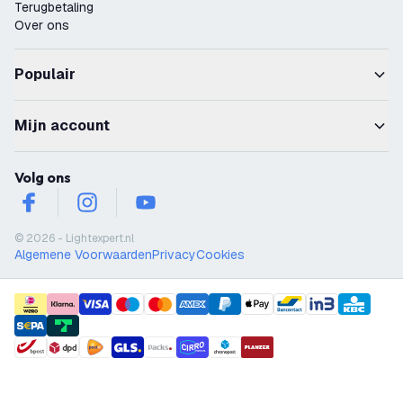
Terugbetaling
Over ons
Populair
Mijn account
Volg ons
facebook
instagram
youtube
© 2026 - Lightexpert.nl
Algemene Voorwaarden
Privacy
Cookies
payment methods
shipment methods