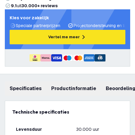
9.1
uit
30.000+ reviews
Kies voor zakelijk
Speciale partnerprijzen
Projectondersteuning en lichtp
Vertel me meer
+
6
Specificaties
productinformatie
beoordelin
Technische specificaties
Levensduur
30.000 uur