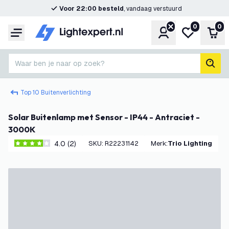
Voor 22:00 besteld
, vandaag verstuurd
0
0
Account
Mijn verlangl
Win
Menu
Waar ben je naar op zoek?
zoek
Top 10 Buitenverlichting
Solar Buitenlamp met Sensor - IP44 - Antraciet -
3000K
4.0 (2)
SKU
:
R22231142
Merk
:
Trio Lighting
4 score sterren