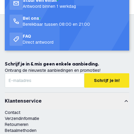
Stuur een email
Antwoord binnen 1 werkdag
Bel ons
Bereikbaar tussen 08:00 en 21:00
FAQ
Direct antwoord
Schrijf je in & mis geen enkele aanbieding.
Ontvang de nieuwste aanbiedingen en promoties!
Schrijf je in!
Klantenservice
Contact
Verzendinformatie
Retourneren
Betaalmethoden