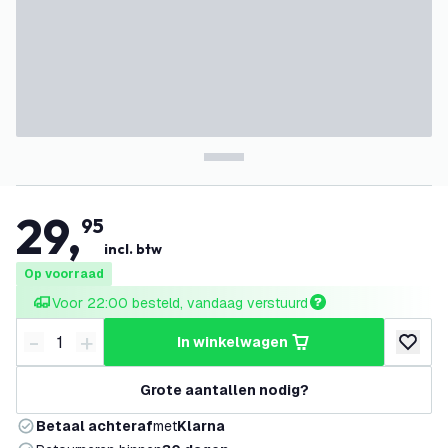
29
,
95
incl. btw
Op voorraad
Voor 22:00 besteld, vandaag verstuurd
-
+
in winkelwagen
Verminder hoeveelheid
Verhoog hoeveelheid
toevoeg
Grote aantallen nodig?
Betaal achteraf
met
Klarna