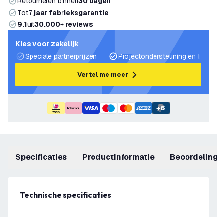
Retourneren binnen
30 dagen
Tot
7 jaar fabrieksgarantie
9.1
uit
30.000+ reviews
Kies voor zakelijk
Speciale partnerprijzen
Projectondersteuning en lichtp
Vertel me meer
+
6
Specificaties
productinformatie
beoordelin
Technische specificaties