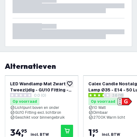
Alternatieven
LED Wandlamp Mat Zwart -
Calex Candle Nostalg
toevoegen aan verlanglijst
Tweezijdig - GU10 Fitting -
Lamp Ø35 - E14 - 50 L
0.0 (0)
reviews draw
3.6 (18)
Rond
Mat
0 score sterren
3.6 score sterren
Op voorraad
Op voorraad
Lichtpunt boven en onder
10 Watt
GU10 Fitting excl. lichtbron
Dimbaar
Geschikt voor binnengebruik
2700K Warm licht
34
,
1
,
95
95
incl. BTW
incl. BTW