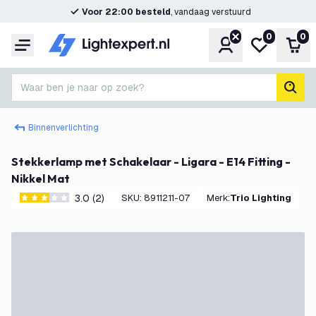
Voor 22:00 besteld
, vandaag verstuurd
0
0
Account
Mijn verlangl
Win
Menu
Waar ben je naar op zoek?
zoek
Binnenverlichting
Stekkerlamp met Schakelaar - Ligara - E14 Fitting -
Nikkel Mat
3.0 (2)
SKU
:
8911211-07
Merk
:
Trio Lighting
3 score sterren