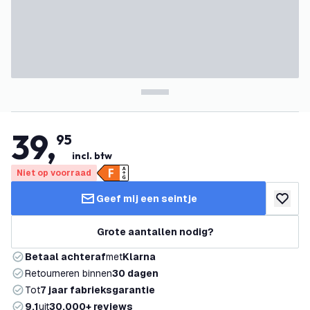
39
,
95
incl. btw
Niet op voorraad
Geef mij een seintje
toevoeg
Grote aantallen nodig?
Betaal achteraf
met
Klarna
Retourneren binnen
30 dagen
Tot
7 jaar fabrieksgarantie
9.1
uit
30.000+ reviews