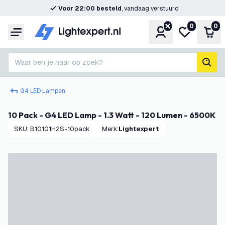
Voor 22:00 besteld
, vandaag verstuurd
0
0
Account
Mijn verlangl
Win
Menu
Waar ben je naar op zoek?
zoek
G4 LED Lampen
10 Pack - G4 LED Lamp - 1.3 Watt - 120 Lumen - 6500K
SKU
:
B10101H2S-10pack
Merk
:
Lightexpert