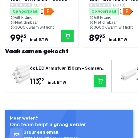
0.0 (0)
0.0 (0)
0 score sterren
0 score sterren
Op voorraad
Op voorraad
G9 Fitting
G9 Fitting
Niet dimbaar
Niet dimbaar
3000K warm wit licht
3000K warm wit licht
99
,
89
,
95
95
incl. BTW
incl. BTW
Vaak samen gekocht
6x LED Armatuur 150cm - Samsung
LED - IP65 - 48W - 130 lm/W - 4000
113
,
72
K - Koppelbaar - 5 Jaar Garantie
incl. BTW
Meer weten?
Ons team helpt u graag verder
Stuur een email