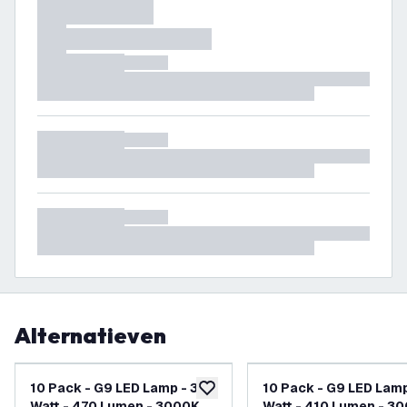
Alternatieven
10 Pack - G9 LED Lamp - 3.8
10 Pack - G9 LED Lamp
toevoegen aan verlanglijst
Watt - 470 Lumen - 3000K
Watt - 410 Lumen - 3