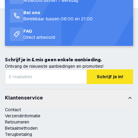
Antwoord binnen 1 werkdag
Bel ons
Bereikbaar tussen 08:00 en 21:00
FAQ
Direct antwoord
Schrijf je in & mis geen enkele aanbieding.
Ontvang de nieuwste aanbiedingen en promoties!
Schrijf je in!
Klantenservice
Contact
Verzendinformatie
Retourneren
Betaalmethoden
Terugbetaling