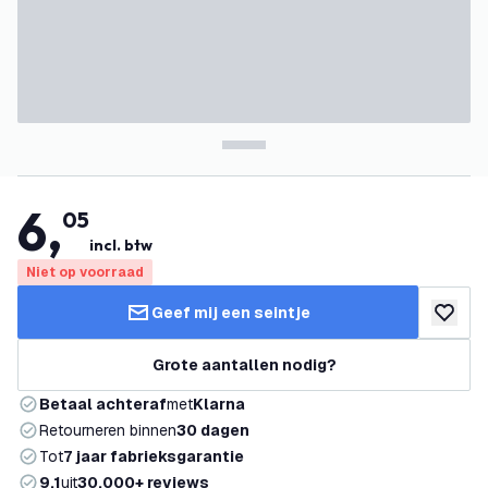
6
,
05
incl. btw
Niet op voorraad
Geef mij een seintje
toevoeg
Grote aantallen nodig?
Betaal achteraf
met
Klarna
Retourneren binnen
30 dagen
Tot
7 jaar fabrieksgarantie
9.1
uit
30.000+ reviews