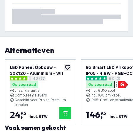
Alternatieven
LED Paneel Opbouw -
9x Smart LED Prikspot
toevoegen aan verlanglijst
30x120 - Aluminium - Wit
IP65 - 4.9W - RGB+CCT
reviews drawer openen
4.2 (77)
reviews draw
5.0 (2)
Meter Kabel - Alumin
4.246753 score sterren
5 score sterren
Op voorraad
Op voorraad
3 jaar garantie
Incl. GU10 spot
Compleet geleverd
Incl. 100 cm kabel
Geschikt voor Pro en Premium
IP65: Stof- en straalwat
panelen
24
,
146
,
95
95
incl. BTW
incl. BTW
Vaak samen gekocht