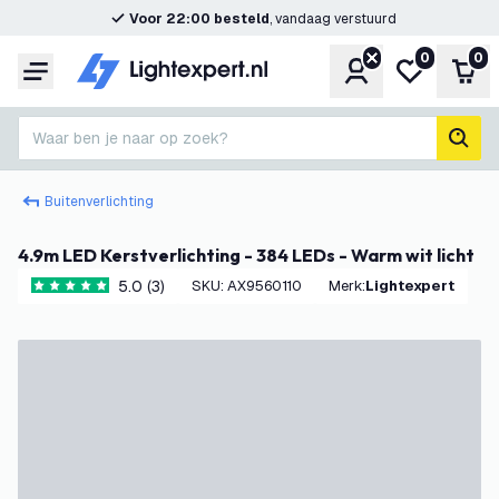
Voor 22:00 besteld
, vandaag verstuurd
0
0
Account
Mijn verlangl
Win
Menu
Waar ben je naar op zoek?
zoek
Buitenverlichting
4.9m LED Kerstverlichting - 384 LEDs - Warm wit licht
5.0 (3)
SKU
:
AX9560110
Merk
:
Lightexpert
5 score sterren