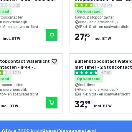
reviews drawer openen
3.5 (2)
reviews drawer 
3.8 (4)
tact voor Buiten
Stopcontact voor Buiten
 sterren
3.8 score sterren
rraad
Op voorraad
 stopcontacten
Incl. 2 stopcontacten
n diervriendelijk
Kind- en diervriendelijk
Stof- en spatwaterdicht
IP44: Stof- en spatwaterdicht
27
,
95
incl. BTW
incl. BTW
topcontact Waterdicht - 2
Buitenstopcontact Waterd
toevoegen aan verlanglijst
tacten - IP44 -
met Timer - 2 Stopcontact
reviews drawer openen
4.1 (13)
reviews drawer o
4.7 (9)
tact voor Buiten
IP44 - Aluminium Stopcon
sterren
4.7 score sterren
voor Buiten
rraad
Op voorraad
 stopcontacten
Incl. timer
n diervriendelijk
Kind- en diervriendelijk
Stof- en spatwaterdicht
IP44: Stof- en spatwaterdicht
32
,
95
incl. BTW
incl. BTW
Voor 22:00 besteld,
dezelfde dag verstuurd