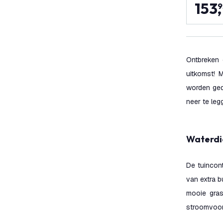
153
,
9
Ontbreken 
uitkomst! 
worden ged
neer te leg
Waterd
De tuincont
van extra b
mooie gras
stroomvoorz