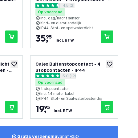
openen
reviews drawer openen
4.5 (2)
IP44 - Aluminium Stopcontact
4.5 score sterren
voor Buiten
Op voorraad
Incl. dag/nacht sensor
Kind- en diervriendelijk
IP44: Stof- en spatwaterdicht
35
,
95
incl. BTW
icht
Calex Buitenstopcontact - 4
toevoegen aan verlanglijst
toevoegen aan v
en -
Stopcontacten - IP44
penen
reviews drawer openen
5.0 (12)
tact
5 score sterren
Op voorraad
4 stopcontacten
Incl. 1.4 meter kabel
IP44: Stof- en Spatwaterbestendig
19
,
95
incl. BTW
Gratis verzending
vanaf €50