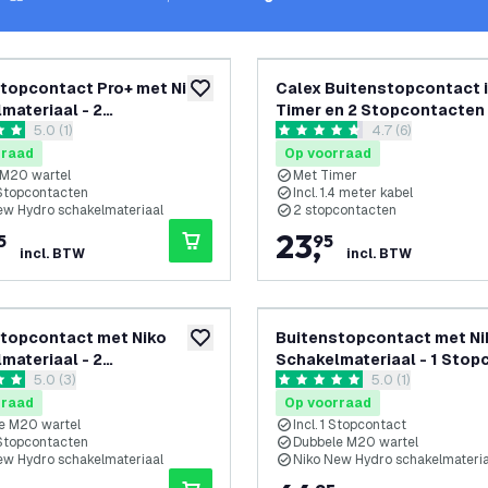
topcontact Pro+ met Niko
Calex Buitenstopcontact i
toevoegen aan verlanglijst
materiaal - 2
Timer en 2 Stopcontacten 
reviews drawer openen
5.0 (1)
reviews drawer o
4.7 (6)
tacten - 1 Wartel - IP55 -
terren
4.7 score sterren
rraad
Op voorraad
 M20 wartel
Met Timer
 Stopcontacten
Incl. 1.4 meter kabel
ew Hydro schakelmateriaal
2 stopcontacten
23
,
5
95
incl. BTW
incl. BTW
topcontact met Niko
Buitenstopcontact met Ni
toevoegen aan verlanglijst
materiaal - 2
Schakelmateriaal - 1 Stop
reviews drawer openen
5.0 (3)
reviews drawer o
5.0 (1)
tacten - 2 Wartels - IP55 -
- 2 Wartels - IP55 - 65cm
terren
5 score sterren
rraad
Op voorraad
e M20 wartel
Incl. 1 Stopcontact
 Stopcontacten
Dubbele M20 wartel
ew Hydro schakelmateriaal
Niko New Hydro schakelmateria