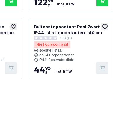
122
,
95
incl. BTW
ko
Buitenstopcontact Paal Zwart -
toevoegen aan verlanglijst
toevoegen aan v
contact
IP44 - 4 stopcontacten - 40 cm
openen
0.0 (0)
0 score sterren
Niet op voorraad
Roestvrij staal
Incl. 4 Stopcontacten
al
IP44: Spatwaterdicht
44
,
95
incl. BTW