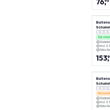
76
,
95
Buitens
Schakel
Stopcon
0 score s
65cm
Op voo
Dubbel
Incl. 2
Niko N
153
,
9
Buitens
Schakel
Stopcon
0 score s
65cm
Binnenk
Dubbel
Incl. 2
Niko N