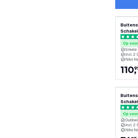
Buitens
Schakel
Stopcon
5 score s
65cm
Op voo
Enkele
Incl. 2
Niko N
110
,
9
Buitens
Schakel
Stopcon
5 score s
65cm
Op voo
Dubbel
Incl. 2
Niko N