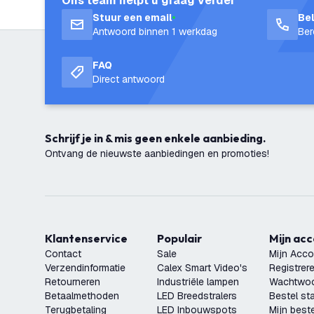
Ons team helpt u graag verder
Stuur een email
Be
Antwoord binnen 1 werkdag
Ber
FAQ
Direct antwoord
Schrijf je in & mis geen enkele aanbieding.
Ontvang de nieuwste aanbiedingen en promoties!
Klantenservice
Populair
Mijn ac
Contact
Sale
Mijn Acco
Verzendinformatie
Calex Smart Video's
Registrer
Retourneren
Industriële lampen
Wachtwoo
Betaalmethoden
LED Breedstralers
Bestel st
Terugbetaling
LED Inbouwspots
Mijn beste