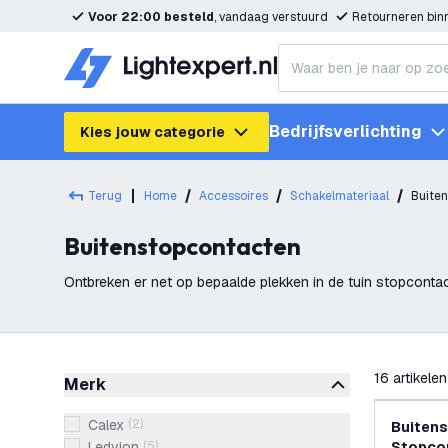
Voor 22:00 besteld
, vandaag verstuurd
Retourneren bi
Bedrijfsverlichting
Kies jouw categorie
Terug
Home
Accessoires
Schakelmateriaal
Buite
Buitenstopcontacten
Ontbreken er net op bepaalde plekken in de tuin stopconta
in je tuin of andere buiten plekken
filteren
16
artikelen
Merk
Calex
(
2
)
Buitens
Ledvion
(
5
)
Stopcon