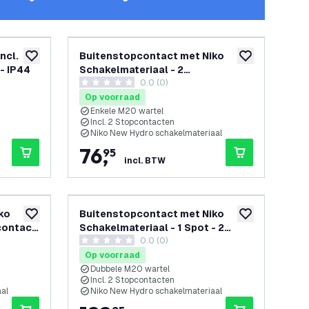
ncl.
Buitenstopcontact met Niko
toevoegen aan verlanglijst
toevoegen aan v
- IP44
Schakelmateriaal - 2
penen
0.0 (0)
Stopcontacten - 1 Wartel - IP55 -
0 score sterren
65cm
Op voorraad
Enkele M20 wartel
Incl. 2 Stopcontacten
Niko New Hydro schakelmateriaal
76
,
95
incl. BTW
ko
Buitenstopcontact met Niko
toevoegen aan verlanglijst
toevoegen aan v
contact
Schakelmateriaal - 1 Spot - 2
penen
0.0 (0)
Stopcontacten - 2 Wartels - IP55 -
0 score sterren
65cm
Op voorraad
Dubbele M20 wartel
Incl. 2 Stopcontacten
al
Niko New Hydro schakelmateriaal