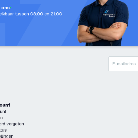
l ons
eikbaar tussen 08:00 en 21:00
count
unt
en
rd vergeten
atus
llingen