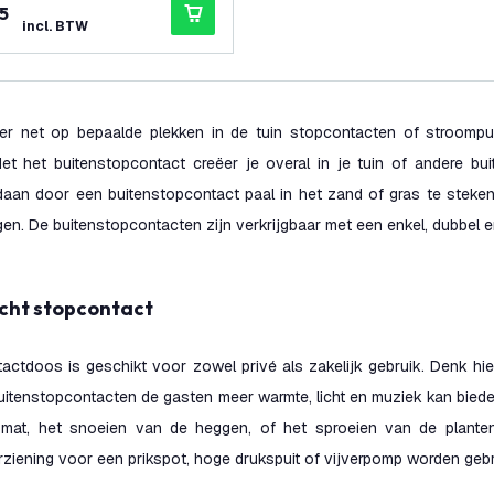
5
incl. BTW
er net op bepaalde plekken in de tuin stopcontacten of stroompu
Met het buitenstopcontact creëer je overal in je tuin of andere bui
aan door een buitenstopcontact paal in het zand of gras te steken
gen. De buitenstopcontacten zijn verkrijgbaar met een enkel, dubbel 
icht stopcontact
actdoos is geschikt voor zowel privé als zakelijk gebruik. Denk hie
uitenstopcontacten de gasten meer warmte, licht en muziek kan bied
mat, het snoeien van de heggen, of het sproeien van de plante
iening voor een prikspot, hoge drukspuit of vijverpomp worden gebr