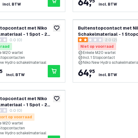
64
,
95
incl. BTW
incl. BTW
topcontact met Niko
Buitenstopcontact met Ni
toevoegen aan verlanglijst
materiaal - 1 Spot - 2
Schakelmateriaal - 1 Stop
0.0 (0)
reviews drawer 
2.0 (2)
tacten - 2 Wartels - IP55 -
- 1 Wartel - IP55 - 65cm
terren
2 score sterren
rraad
Niet op voorraad
e M20 wartel
Enkele M20 wartel
 Stopcontacten
Incl. 1 Stopcontact
ew Hydro schakelmateriaal
Niko New Hydro schakelmateria
64
,
5
95
incl. BTW
incl. BTW
topcontact met Niko
toevoegen aan verlanglijst
materiaal - 1 Spot - 2
0.0 (0)
tacten - 2 Wartels - IP55 -
terren
ort op voorraad
e M20 wartel
 Stopcontacten
ew Hydro schakelmateriaal