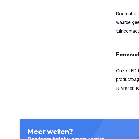
Doordat een
waarde geef
tuincontact
Eenvou
Onze LED b
productpag
je vragen 
Meer weten?