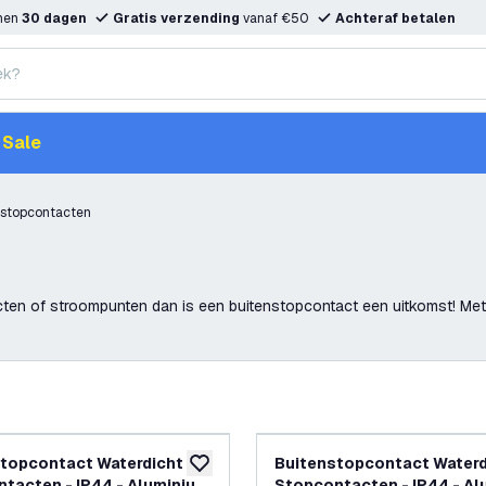
nnen
30 dagen
Gratis verzending
vanaf €50
Achteraf betalen
Sale
nstopcontacten
cten of stroompunten dan is een buitenstopcontact een uitkomst! Met
topcontact Waterdicht - 4
Buitenstopcontact Waterdi
toevoegen aan verlanglijst
tacten - IP44 - Aluminium
Stopcontacten - IP44 - A