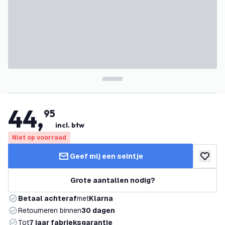
44
,
95
incl. btw
Niet op voorraad
Geef mij een seintje
toevoeg
Grote aantallen nodig?
Betaal achteraf
met
Klarna
Retourneren binnen
30 dagen
Tot
7 jaar fabrieksgarantie