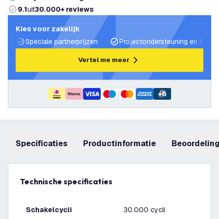
9.1
uit
30.000+ reviews
Kies voor zakelijk
Speciale partnerprijzen
Projectondersteuning en lichtp
Vertel me meer
+
6
Specificaties
productinformatie
beoordelin
Technische specificaties
Schakelcycli
30.000 cycli