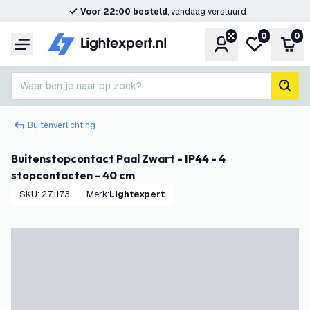
Voor 22:00 besteld
, vandaag verstuurd
0
0
Account
Mijn verlangl
Win
Menu
Waar ben je naar op zoek?
zoek
Buitenverlichting
Buitenstopcontact Paal Zwart - IP44 - 4
stopcontacten - 40 cm
SKU
:
271173
Merk
:
Lightexpert