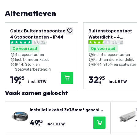
Alternatieven
Calex Buitenstopcontact -
Buitenstopcontact
toevoegen aan verlanglijst
4 Stopcontacten - IP44
Waterdicht - 4
reviews drawer openen
5.0 (12)
reviews draw
3.5 (2)
Stopcontacten - IP44
5 score sterren
3.5 score sterren
Op voorraad
Op voorraad
Aluminium Stopconta
4 stopcontacten
Incl. 4 stopcontacten
voor Buiten
Incl. 1.4 meter kabel
Kind- en diervriendelijk
IP44: Stof- en
IP44: Stof- en spatwater
Spatwaterbestendig
19
,
32
,
95
95
incl. BTW
incl. BTW
Vaak samen gekocht
Installatiekabel 3x1.5mm² geschikt
voor binnen en buitengebruik of al
49
,
95
s grondkabel - 25 meter
incl. BTW