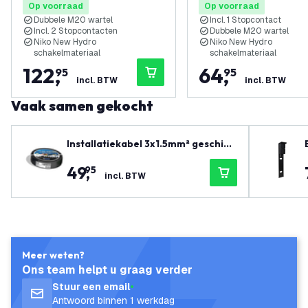
Op voorraad
Op voorraad
Wartels - IP55 - 65cm
IP55 - 65cm
Dubbele M20 wartel
Incl. 1 Stopcontact
Incl. 2 Stopcontacten
Dubbele M20 wartel
Niko New Hydro
Niko New Hydro
schakelmateriaal
schakelmateriaal
122
,
64
,
95
95
incl. BTW
incl. BTW
Vaak samen gekocht
Installatiekabel 3x1.5mm² geschikt
voor binnen en buitengebruik of al
49
,
95
s grondkabel - 25 meter
incl. BTW
Meer weten?
Ons team helpt u graag verder
Stuur een email
Antwoord binnen 1 werkdag