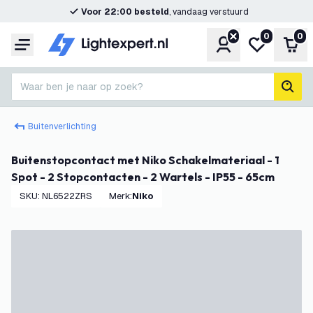
Voor 22:00 besteld
, vandaag verstuurd
0
0
Account
Mijn verlangl
Win
Menu
Waar ben je naar op zoek?
zoek
Buitenverlichting
Buitenstopcontact met Niko Schakelmateriaal - 1
Spot - 2 Stopcontacten - 2 Wartels - IP55 - 65cm
SKU
:
NL6522ZRS
Merk
:
Niko