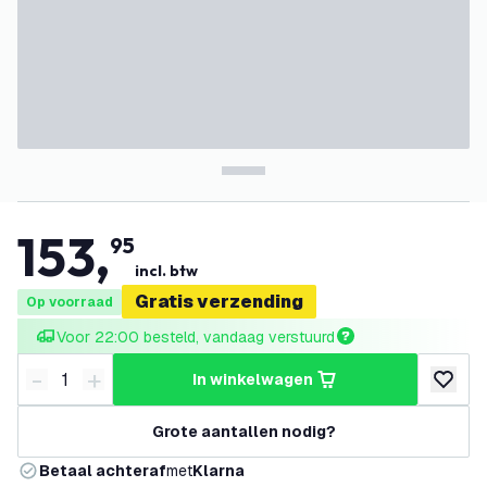
153
,
95
incl. btw
Gratis verzending
Op voorraad
Voor 22:00 besteld, vandaag verstuurd
-
+
in winkelwagen
Verminder hoeveelheid
Verhoog hoeveelheid
toevoeg
Grote aantallen nodig?
Betaal achteraf
met
Klarna