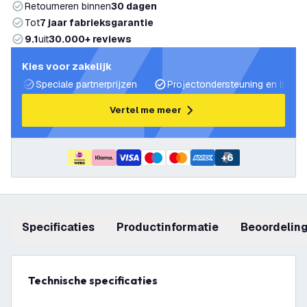
Retourneren binnen
30 dagen
Tot
7 jaar fabrieksgarantie
9.1
uit
30.000+ reviews
Kies voor zakelijk
Speciale partnerprijzen
Projectondersteuning en lichtp
Vertel me meer
+
6
Specificaties
productinformatie
beoordelin
Technische specificaties