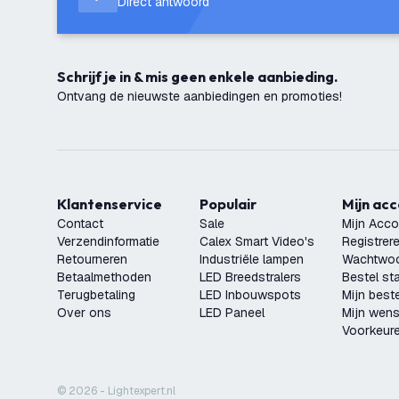
Direct antwoord
Schrijf je in & mis geen enkele aanbieding.
Ontvang de nieuwste aanbiedingen en promoties!
Klantenservice
Populair
Mijn ac
Contact
Sale
Mijn Acco
Verzendinformatie
Calex Smart Video's
Registrer
Retourneren
Industriële lampen
Wachtwoo
Betaalmethoden
LED Breedstralers
Bestel st
Terugbetaling
LED Inbouwspots
Mijn beste
Over ons
LED Paneel
Mijn wensl
Voorkeur
© 2026 - Lightexpert.nl