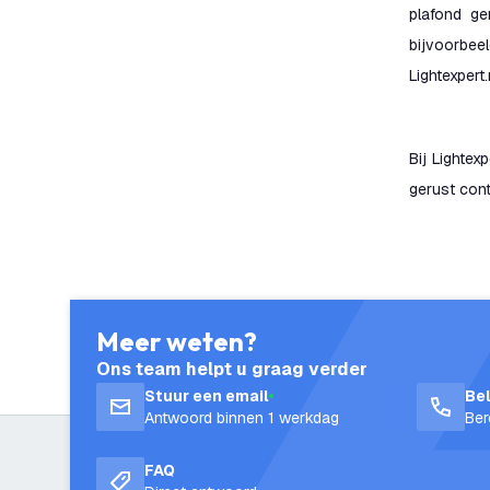
plafond g
bijvoorbee
Lightexpert.
Bij Lighte
gerust cont
Meer weten?
Ons team helpt u graag verder
Stuur een email
Be
Antwoord binnen 1 werkdag
Ber
FAQ