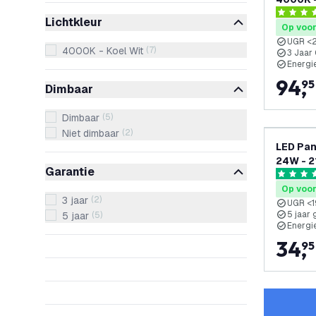
UGR <22
4.3 score
Lichtkleur
Op voo
UGR <
4000K - Koel Wit
(
7
)
3 Jaar
Energi
94
,
95
Dimbaar
Dimbaar
(
5
)
Niet dimbaar
(
2
)
LED Pan
24W - 2
Garantie
Garanti
5 score s
Op voo
3 jaar
(
2
)
UGR <1
5 jaar 
5 jaar
(
5
)
Energi
34
,
95