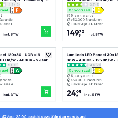
reviews drawer openen
4.3 (12)
reviews drawer o
3.7 (6)
 - 3 Jaar Garantie
- 5 Jaar Garantie
 sterren
3.7 score sterren
rraad
Op voorraad
22
5 jaar garantie
 Garantie
>50.000 Branduren
eklasse F
Flikkervrije LED Driver
149
,
70
incl. BTW
incl. BTW
eel 120x30 - UGR <19 -
Lumileds LED Paneel 30x12
toevoegen aan verlanglijst
10 Lm/W - 4000K - 5 Jaar
36W - 4000K - 125 lm/W - 
reviews drawer openen
5.0 (2)
reviews drawer 
4.6 (71)
e - Energieklasse A
- 5 Jaar Garantie
terren
4.6 score sterren
rraad
Op voorraad
9
5 jaar garantie
garantie
>50.000 Branduren
eklasse A
Flikkervrije LED Driver
24
,
95
incl. BTW
incl. BTW
Voor 22:00 besteld,
dezelfde dag verstuurd