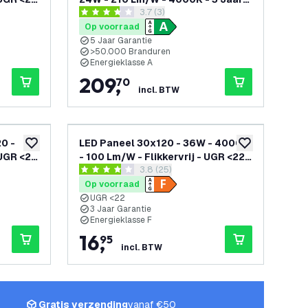
penen
reviews drawer openen
3.7 (3)
Garantie - Energieklasse A
3.7 score sterren
Op voorraad
5 Jaar Garantie
>50.000 Branduren
Energieklasse A
209
,
70
incl. BTW
0 -
LED Paneel 30x120 - 36W - 4000K
toevoegen aan verlanglijst
toevoegen aan v
UGR <22
- 100 Lm/W - Flikkervrij - UGR <22 -
openen
reviews drawer openen
3.8 (25)
3 Jaar Garantie
3.8 score sterren
Op voorraad
UGR <22
3 Jaar Garantie
Energieklasse F
16
,
95
incl. BTW
Gratis verzending
vanaf €50