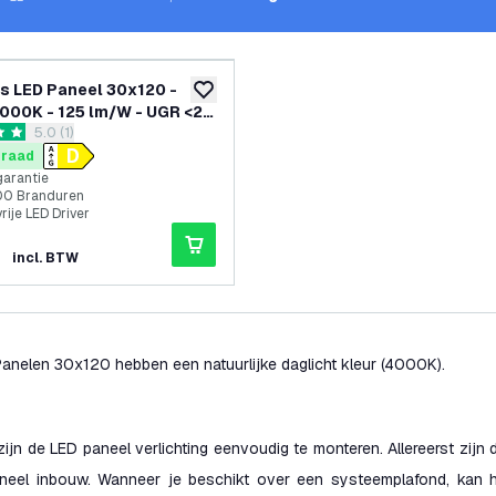
s LED Paneel 30x120 -
toevoegen aan verlanglijst
000K - 125 lm/W - UGR <22
reviews drawer openen
5.0 (1)
 Garantie - Incl. Dimbare
terren
ver
rraad
garantie
00 Branduren
vrije LED Driver
incl. BTW
anelen 30x120 hebben een natuurlijke daglicht kleur (4000K).
ijn de LED paneel verlichting eenvoudig te monteren. Allereerst zijn
neel inbouw. Wanneer je beschikt over een systeemplafond, kan h