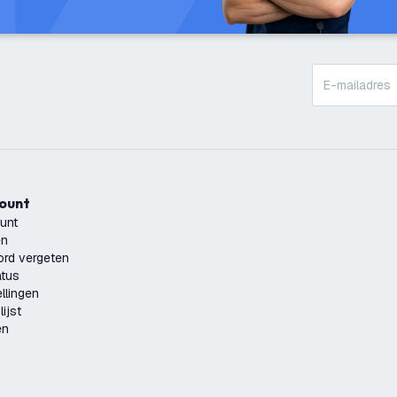
count
unt
en
rd vergeten
atus
llingen
ijst
en