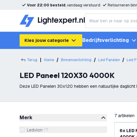
Voor 22:00 besteld
, vandaag verstuurd
Retourneren bi
Bedrijfsverlichting
Kies jouw categorie
Terug
Home
Binnenverlichting
Led Panelen
Led P
LED Paneel 120X30 4000K
Deze LED Panelen 30x120 hebben een natuurlijke daglicht 
filteren
7
artikelen
Merk
Ledvion
(
7
)
6x LED 
4000K -