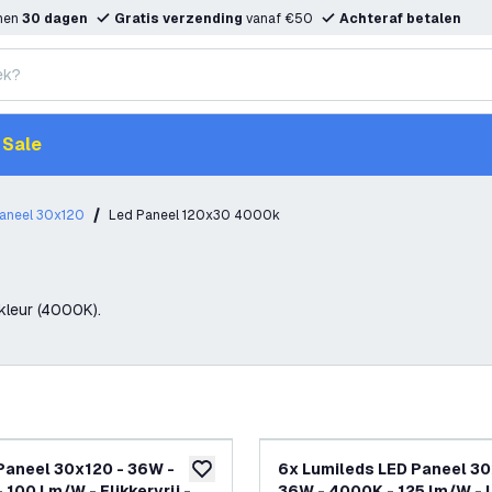
nnen
30 dagen
Gratis verzending
vanaf €50
Achteraf betalen
Sale
aneel 30x120
Led Paneel 120x30 4000k
kleur (4000K).
Paneel 30x120 - 36W -
6x Lumileds LED Paneel 30
toevoegen aan verlanglijst
 100 Lm/W - Flikkervrij -
36W - 4000K - 125 lm/W - 