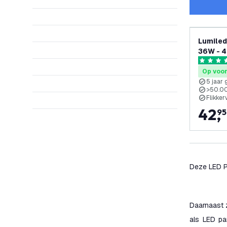
Lumiled
36W - 4
- 5 Jaar
5 score s
LED Dri
Op voo
5 jaar 
>50.0
Flikker
42
,
95
Deze LED P
Daarnaast z
als LED pa