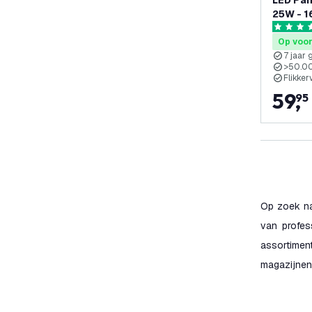
LED Pan
25W - 1
Garanti
5 score s
Op voo
7 jaar 
>50.0
Flikker
59
,
95
Op zoek na
van profes
assortimen
magazijnen