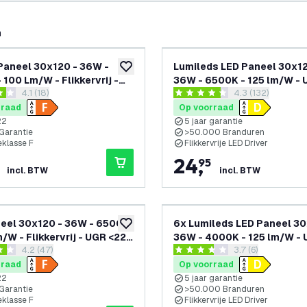
n
Paneel 30x120 - 36W -
Lumileds LED Paneel 30x12
toevoegen aan verlanglijst
 100 Lm/W - Flikkervrij -
36W - 6500K - 125 lm/W - 
reviews drawer openen
4.1 (18)
reviews drawer 
4.3 (132)
 - 3 Jaar Garantie
- 5 Jaar Garantie
sterren
4.3 score sterren
rraad
Op voorraad
22
5 jaar garantie
 Garantie
>50.000 Branduren
eklasse F
Flikkervrije LED Driver
24
,
95
incl. BTW
incl. BTW
eel 30x120 - 36W - 6500K
6x Lumileds LED Paneel 30
toevoegen aan verlanglijst
/W - Flikkervrij - UGR <22 -
36W - 4000K - 125 lm/W - 
reviews drawer openen
4.2 (47)
reviews drawer o
3.7 (6)
Garantie
- 5 Jaar Garantie
 sterren
3.7 score sterren
rraad
Op voorraad
22
5 jaar garantie
 Garantie
>50.000 Branduren
eklasse F
Flikkervrije LED Driver