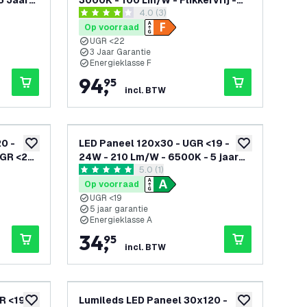
5 Jaar
3000K - 100 Lm/W - Flikkervrij -
openen
reviews drawer openen
4.0 (3)
UGR <22 - 3 Jaar Garantie
4 score sterren
Op voorraad
UGR <22
3 Jaar Garantie
Energieklasse F
94
,
95
incl. BTW
0 -
LED Paneel 120x30 - UGR <19 -
toevoegen aan verlanglijst
toevoegen aan v
UGR <22
24W - 210 Lm/W - 6500K - 5 jaar
openen
reviews drawer openen
5.0 (1)
garantie - Energieklasse A
5 score sterren
Op voorraad
UGR <19
5 jaar garantie
Energieklasse A
34
,
95
incl. BTW
R <19 -
Lumileds LED Paneel 30x120 -
toevoegen aan verlanglijst
toevoegen aan v