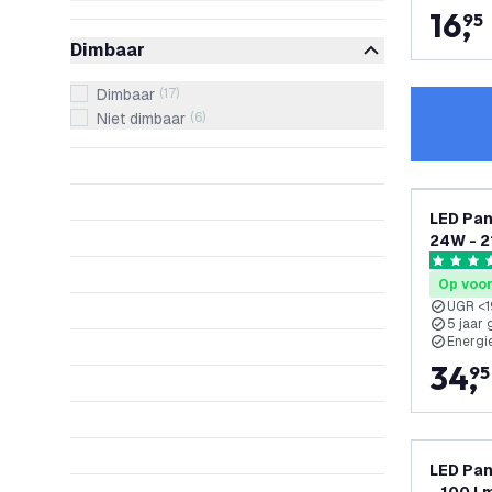
16
,
95
Dimbaar
Dimbaar
(
17
)
Niet dimbaar
(
6
)
LED Pan
24W - 2
Garanti
5 score s
Op voo
UGR <1
5 jaar 
Energi
34
,
95
LED Pan