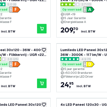
/W - Flikkervrij - UGR <22 -
24W - 210 Lm/W - 6500K - 
reviews drawer openen
5.0 (6)
reviews drawer 
3.7 (13)
Garantie
Garantie - Energieklasse A
terren
3.7 score sterren
rraad
Op voorraad
22
UGR <19
 Garantie
5 Jaar Garantie
eklasse F
Energieklasse A
209
,
70
incl. BTW
incl. BTW
eel 30x120 - 36W - 4000K
Lumileds LED Paneel 30x12
toevoegen aan verlanglijst
/W - Flikkervrij - UGR <22 -
36W - 3000K - 117 lm/W - 
reviews drawer openen
3.8 (25)
reviews drawer 
4.9 (11)
Garantie
- 5 Jaar Garantie
 sterren
4.9 score sterren
rraad
Op voorraad
22
5 jaar garantie
 Garantie
>50.000 Branduren
eklasse F
Flikkervrije LED Driver
24
,
95
incl. BTW
incl. BTW
leds LED Paneel 30x120 -
4x LED Paneel 120x30 - UG
toevoegen aan verlanglijst