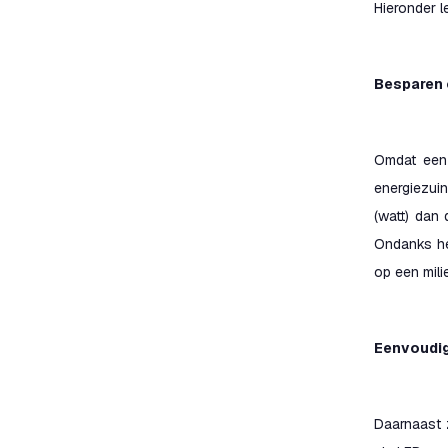
Hieronder l
Besparen 
Omdat een 
energiezui
(watt) dan
Ondanks he
op een mili
Eenvoudig
Daarnaast z