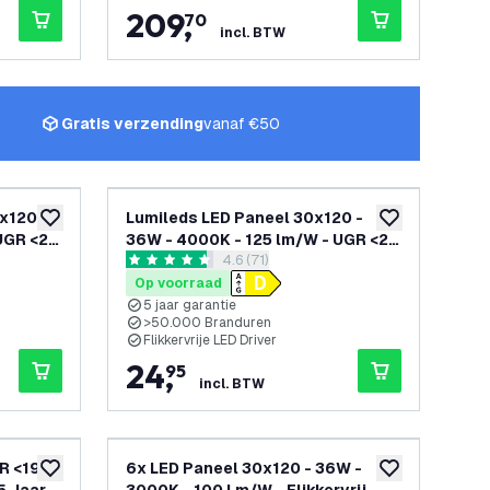
209
,
70
incl. BTW
Gratis verzending
vanaf €50
x120 -
Lumileds LED Paneel 30x120 -
toevoegen aan verlanglijst
toevoegen aan v
UGR <22
36W - 4000K - 125 lm/W - UGR <22
openen
reviews drawer openen
4.6 (71)
- 5 Jaar Garantie
4.6 score sterren
Op voorraad
5 jaar garantie
>50.000 Branduren
Flikkervrije LED Driver
24
,
95
incl. BTW
R <19 -
6x LED Paneel 30x120 - 36W -
toevoegen aan verlanglijst
toevoegen aan v