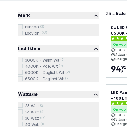
filteren
25
artikele
Merk
Blinq88
(
3
)
6x LED 
Ledvion
(
22
)
6500K -
UGR <22
4.1 score 
Op voo
Lichtkleur
UGR <
3 Jaar
Energi
3000K - Warm Wit
(
7
)
94
,
4000K - Koel Wit
(
7
)
95
6000K - Daglicht Wit
(
2
)
6500K - Daglicht Wit
(
7
)
LED Pan
Wattage
- 100 Lm
3 Jaar 
4.2 score
23 Watt
(
2
)
Op voo
24 Watt
(
4
)
UGR <
36 Watt
(
16
)
3 Jaar
40 Watt
(
1
)
Energi