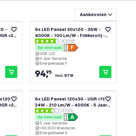
Aanbevolen
0 -
6x LED Paneel 30x120 - 36W -
toevoegen aan verlanglijst
toevoegen aan v
UGR <22
4000K - 100 Lm/W - Flikkervrij -
openen
reviews drawer openen
4.3 (12)
UGR <22 - 3 Jaar Garantie
4.3 score sterren
Op voorraad
UGR <22
3 Jaar Garantie
Energieklasse F
94
,
95
incl. BTW
x120 -
6x LED Paneel 120x30 - UGR <19 -
toevoegen aan verlanglijst
toevoegen aan v
UGR <22
24W - 210 Lm/W - 4000K - 5 Jaar
penen
reviews drawer openen
3.7 (3)
Garantie - Energieklasse A
3.7 score sterren
Op voorraad
5 Jaar Garantie
>50.000 Branduren
Energieklasse A