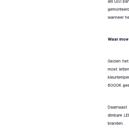
als LED pa
gemonteerd
wanneer he
Waar moet
Gezien het 
moet lette
kleurtemper
6000K geeft
Daarnaast 
dimbare LE
branden.