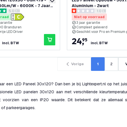
eel 120x30 - UGR <19 -
LED Paneel Opbouw - 30x1
toevoegen aan verlanglijst
60Lm/W - 6000K - 7 Jaar
Aluminium - Zwart
reviews drawer openen
5.0 (3)
reviews drawer o
1.0 (1)
e - Energieklasse C
terren
1 score sterren
rraad
Niet op voorraad
garantie
3 jaar garantie
00 Branduren
Compleet geleverd
vrije LED Driver
Geschikt voor Pro en Premium 
24
,
95
incl. BTW
incl. BTW
Vorige
1
2
ar een LED Paneel 30x120? Dan ben je bij Lightexpert.nl op het juis
sionele LED panelen 30x120 aan met verschillende kleurtemperature
t voorzien van een IP20 waarde. Dit betekent dat ze allemaal st
 of parkeergarages.