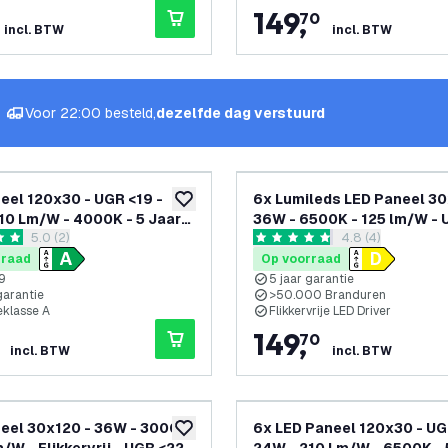
149
,
70
incl. BTW
incl. BTW
Voor 22:00 besteld,
dezelfde dag verstuurd
eel 120x30 - UGR <19 -
6x Lumileds LED Paneel 30
toevoegen aan verlanglijst
10 Lm/W - 4000K - 5 Jaar
36W - 6500K - 125 lm/W - 
reviews drawer openen
5.0 (2)
reviews drawer 
4.8 (4)
e - Energieklasse A
- 5 Jaar Garantie
terren
4.8 score sterren
rraad
Op voorraad
9
5 jaar garantie
garantie
>50.000 Branduren
eklasse A
Flikkervrije LED Driver
149
,
70
incl. BTW
incl. BTW
eel 30x120 - 36W - 3000K
6x LED Paneel 120x30 - UG
toevoegen aan verlanglijst