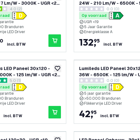
17 Lm/W - 3000K - UGR <22
24W - 210 Lm/W - 6500K - 
reviews drawer openen
4.0 (2)
0.0 (0)
 garantie
Garantie - Energieklasse A
terren
0 score sterren
rraad
Op voorraad
garantie
UGR <19
00 Branduren
5 Jaar Garantie
vrije LED Driver
Energieklasse A
132
,
0
95
incl. BTW
incl. BTW
s LED Paneel 30x120 -
Lumileds LED Paneel 30x12
toevoegen aan verlanglijst
000K - 125 lm/W - UGR <22
36W - 6500K - 125 lm/W - 
reviews drawer openen
5.0 (1)
0.0 (0)
 Garantie - Incl. Dimbare
- 5 Jaar Garantie - Incl. Di
terren
0 score sterren
ver
LED Driver
rraad
Op voorraad
garantie
5 jaar garantie
00 Branduren
>50.000 Branduren
vrije LED Driver
Flikkervrije LED Driver
42
,
95
incl. BTW
incl. BTW