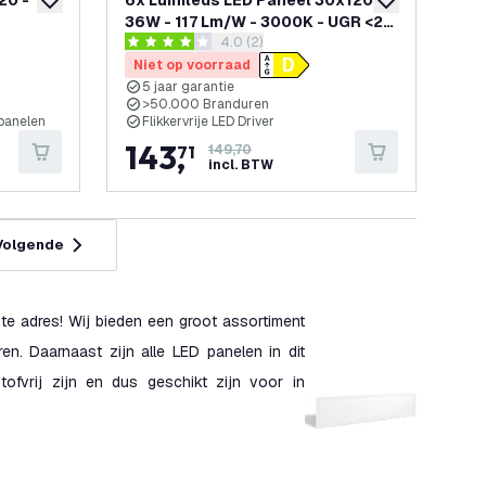
20 -
6x Lumileds LED Paneel 30x120 -
toevoegen aan verlanglijst
toevoegen aan v
36W - 117 Lm/W - 3000K - UGR <22
penen
reviews drawer openen
4.0 (2)
- 5 Jaar Garantie
4 score sterren
Niet op voorraad
5 jaar garantie
>50.000 Branduren
panelen
Flikkervrije LED Driver
143
,
71
149,70
incl. BTW
Volgende
te adres! Wij bieden een groot assortiment
n. Daarnaast zijn alle LED panelen in dit
ofvrij zijn en dus geschikt zijn voor in