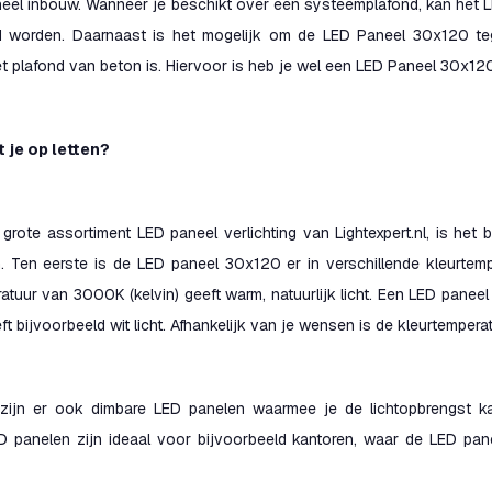
neel inbouw. Wanneer je beschikt over een systeemplafond, kan het L
 worden. Daarnaast is het mogelijk om de LED Paneel 30x120 teg
t plafond van beton is. Hiervoor is heb je wel een LED Paneel 30x12
 je op letten?
grote assortiment LED paneel verlichting van Lightexpert.nl, is het
n. Ten eerste is de LED paneel 30x120 er in verschillende kleurtem
atuur van 3000K (kelvin) geeft warm, natuurlijk licht. Een LED panee
 bijvoorbeeld wit licht. Afhankelijk van je wensen is de kleurtemperat
zijn er ook dimbare LED panelen waarmee je de lichtopbrengst k
D panelen zijn ideaal voor bijvoorbeeld kantoren, waar de LED panee