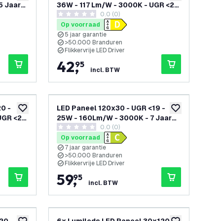
5 Jaar
36W - 117 Lm/W - 3000K - UGR <22
0.0 (0)
- 5 Jaar Garantie - Incl. Dimbare
0 score sterren
LED Driver
Op voorraad
5 jaar garantie
>50.000 Branduren
Flikkervrije LED Driver
42
,
95
incl. BTW
0 -
LED Paneel 120x30 - UGR <19 -
toevoegen aan verlanglijst
toevoegen aan v
UGR <22
25W - 160Lm/W - 3000K - 7 Jaar
0.0 (0)
mbare
Garantie - Energieklasse C
0 score sterren
Op voorraad
7 jaar garantie
>50.000 Branduren
Flikkervrije LED Driver
59
,
95
incl. BTW