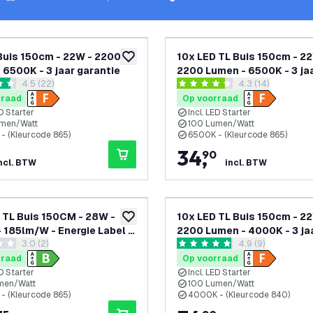
Buis 150cm - 22W - 2200
10x LED TL Buis 150cm - 2
toevoegen aan verlanglijst
 6500K - 3 jaar garantie
2200 Lumen - 6500K - 3 ja
reviews drawer openen
4.5 (22)
reviews drawer 
4.3 (14)
garantie
 sterren
4.3 score sterren
rraad
Op voorraad
ED Starter
Incl. LED Starter
men/Watt
100 Lumen/Watt
- (Kleurcode 865)
6500K - (Kleurcode 865)
34
,
90
ncl. BTW
incl. BTW
 TL Buis 150CM - 28W -
10x LED TL Buis 150cm - 2
toevoegen aan verlanglijst
 185lm/W - Energie Label B
2200 Lumen - 4000K - 3 ja
reviews drawer openen
3.0 (2)
reviews drawer 
4.9 (9)
fficiency
garantie
terren
4.9 score sterren
rraad
Op voorraad
ED Starter
Incl. LED Starter
men/Watt
100 Lumen/Watt
- (Kleurcode 865)
4000K - (Kleurcode 840)