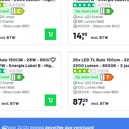
reviews drawer openen
4.4 (306)
reviews drawer 
4.7 (73)
ncy
Efficiency
 sterren
4.7 score sterren
rraad
Op voorraad
DS chips
Incl. LED Starter
ED Starter
185 Lumen/Watt
- (Kleurcode 865)
4000K - (Kleurcode 840)
14
,
95
ncl. BTW
incl. BTW
Buis 150CM - 28W - 6500K
25x LED TL Buis 150cm - 2
toevoegen aan verlanglijst
/W - Energie Label B - High
2200 Lumen - 6500K - 3 ja
reviews drawer openen
4.5 (115)
reviews drawer o
3.5 (6)
ncy
garantie
 sterren
3.5 score sterren
rraad
Op voorraad
ED Starter
Incl. LED Starter
men/Watt
100 Lumen/Watt
- (Kleurcode 865)
6500K - (Kleurcode 865)
87
,
25
incl. BTW
incl. BTW
Voor 22:00 besteld,
dezelfde dag verstuurd