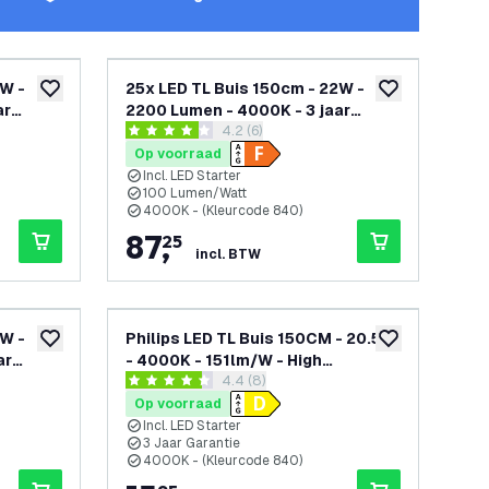
2W -
25x LED TL Buis 150cm - 22W -
toevoegen aan verlanglijst
toevoegen aan v
ar
2200 Lumen - 4000K - 3 jaar
openen
reviews drawer openen
4.2 (6)
garantie
4.2 score sterren
Op voorraad
Incl. LED Starter
100 Lumen/Watt
4000K - (Kleurcode 840)
87
,
25
incl. BTW
2W -
Philips LED TL Buis 150CM - 20.5W
toevoegen aan verlanglijst
toevoegen aan v
ar
- 4000K - 151lm/W - High
openen
reviews drawer openen
4.4 (8)
Efficiency
4.4 score sterren
Op voorraad
Incl. LED Starter
3 Jaar Garantie
4000K - (Kleurcode 840)