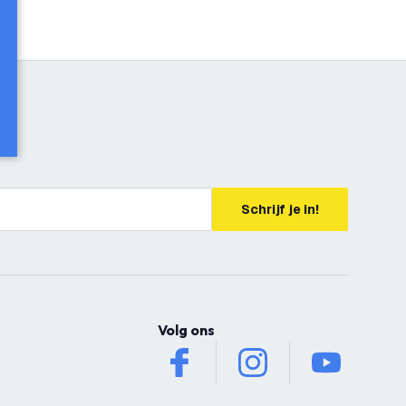
Schrijf je in!
Volg ons
facebook
instagram
youtube