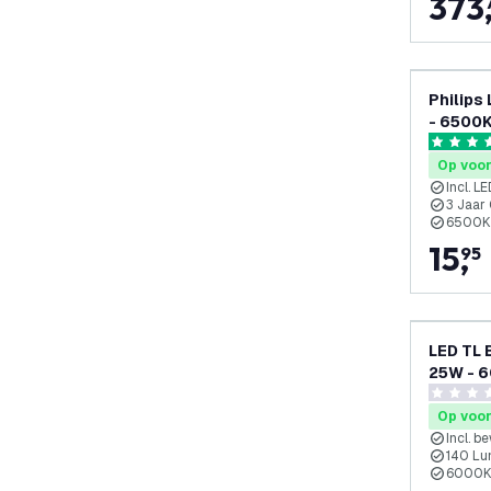
373
Philips
- 6500K
Efficie
4.8 score
Op voo
Incl. L
3 Jaar
6500K 
15
,
95
LED TL 
25W - 
0 score s
Op voo
Incl. 
140 Lu
6000K 