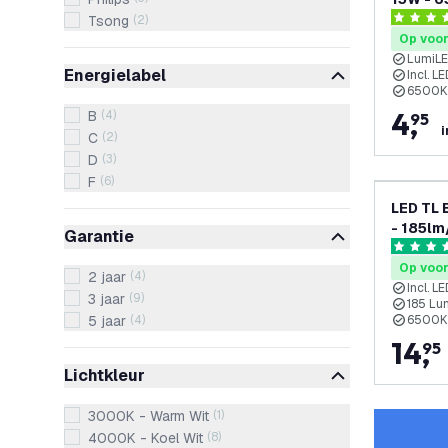
Efficie
Tsong
(
2
)
4.4 score
Op voo
LumiLE
Energielabel
Incl. L
6500K 
4
,
B
(
4
)
95
i
C
(
2
)
D
(
3
)
F
(
6
)
LED TL 
- 185lm
Garantie
Efficie
4.5 score
Op voo
2 jaar
(
4
)
Incl. L
3 jaar
(
9
)
185 Lu
5 jaar
(
4
)
6500K 
14
,
95
Lichtkleur
3000K - Warm Wit
(
1
)
4000K - Koel Wit
(
8
)