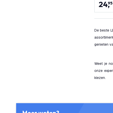
24
,
95
De beste LE
assortimen
genieten va
Weet je no
onze exper
kiezen.
Meer weten?