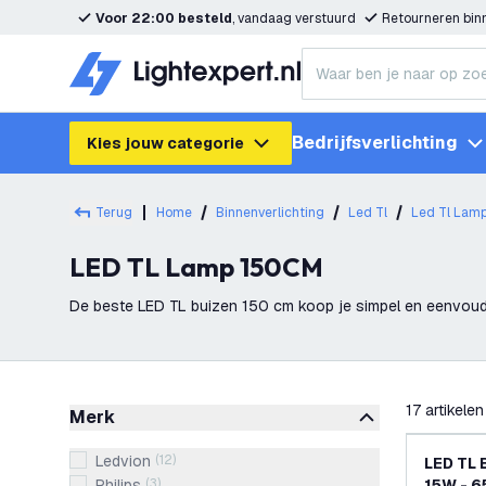
Voor 22:00 besteld
, vandaag verstuurd
Retourneren bi
Bedrijfsverlichting
Kies jouw categorie
Terug
Home
Binnenverlichting
Led Tl
Led Tl Lam
LED TL Lamp 150CM
De beste LED TL buizen 150 cm koop je simpel en eenvoudig b
uit voorraad geleverd. Mede hierd
filteren
17
artikelen
Merk
Ledvion
(
12
)
LED TL 
Philips
(
3
)
15W - 6