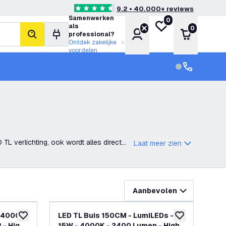
9.2 • 40.000+ reviews
4.6 score sterren
Samenwerken
0
Mijn verlanglijst
als
0
Account
Winkelwa
professional?
zoeken
Ontdek zakelijke
voordelen
klantenservic
Klantenservi
TL verlichting, ook wordt alles direct
Laat meer zien
Aanbevolen
- 4000K
LED TL Buis 150CM - LumiLEDs -
toevoegen aan verlanglijst
toevoegen aan v
 - High
15W - 4000K - 2400 Lumen - High