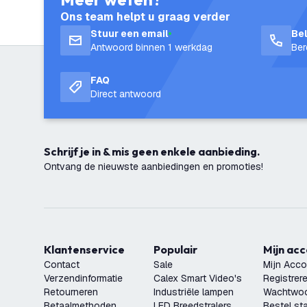
Ons team helpt u graag verder
Stuur een email
Be
Antwoord binnen 1 werkdag
Ber
FAQ
Direct antwoord
Schrijf je in & mis geen enkele aanbieding.
Ontvang de nieuwste aanbiedingen en promoties!
Klantenservice
Populair
Mijn ac
Contact
Sale
Mijn Acco
Verzendinformatie
Calex Smart Video's
Registrer
Retourneren
Industriële lampen
Wachtwoo
Betaalmethoden
LED Breedstralers
Bestel st