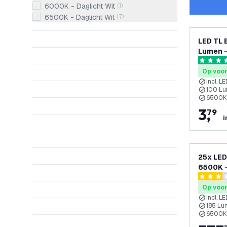
6000K - Daglicht Wit
(
1
)
6500K - Daglicht Wit
(
7
)
LED TL 
Lumen -
4.5 score
Op voo
Incl. L
100 Lu
6500K 
3
,
79
i
25x LED
6500K -
- High E
3 score s
Op voo
Incl. L
185 Lu
6500K 