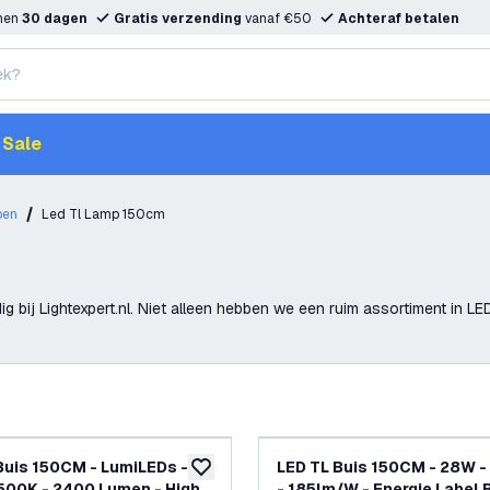
nnen
30 dagen
Gratis verzending
vanaf €50
Achteraf betalen
Sale
pen
Led Tl Lamp 150cm
ij Lightexpert.nl. Niet alleen hebben we een ruim assortiment in LED 
Buis 150CM - LumiLEDs -
LED TL Buis 150CM - 28W 
toevoegen aan verlanglijst
500K - 2400 Lumen - High
- 185lm/W - Energie Label B