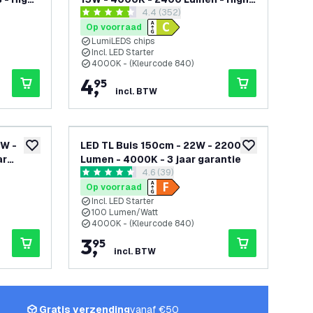
openen
reviews drawer openen
4.4 (352)
Efficiency
4.4 score sterren
Op voorraad
LumiLEDS chips
Incl. LED Starter
4000K - (Kleurcode 840)
4
,
95
incl. BTW
2W -
LED TL Buis 150cm - 22W - 2200
toevoegen aan verlanglijst
toevoegen aan v
ar
Lumen - 4000K - 3 jaar garantie
penen
reviews drawer openen
4.6 (39)
4.6 score sterren
Op voorraad
Incl. LED Starter
100 Lumen/Watt
4000K - (Kleurcode 840)
3
,
95
incl. BTW
Gratis verzending
vanaf €50