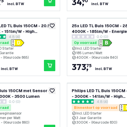
,
34
,
75
90
incl. BTW
incl. BTW
 LED TL Buis 150CM - 20.5W
25x LED TL Buis 150CM - 2
toevoegen aan verlanglijst
 - 151lm/W - High
4000K - 185lm/W - Energie
reviews drawer openen
4.8 (4)
0.0 (0)
ncy
- High Efficiency
 sterren
0 score sterren
rraad
Op voorraad
ED Starter
Incl. LED Starter
 Garantie
185 Lumen/Watt
- (Kleurcode 865)
4000K - (Kleurcode 840)
373
,
75
incl. BTW
incl. BTW
Buis 150CM met Sensor -
Philips LED TL Buis 150CM
toevoegen aan verlanglijst
6000K - 3500 Lumen
- 3000K - 141lm/W - High
0.0 (0)
reviews drawer 
4.8 (4)
Efficiency
terren
4.8 score sterren
rraad
Binnenkort op voorraad
beweginssensor
Incl. LED Starter
men per Watt
3 Jaar Garantie
- (Kleurcode 860)
3000K - (Kleurcode 830)