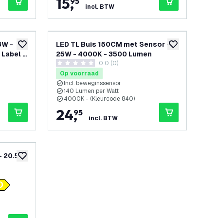
15
,
95
incl. BTW
8W -
LED TL Buis 150CM met Sensor -
toevoegen aan verlanglijst
toevoegen aan v
 Label B
25W - 4000K - 3500 Lumen
0.0 (0)
0 score sterren
Op voorraad
Incl. beweginssensor
140 Lumen per Watt
4000K - (Kleurcode 840)
24
,
95
incl. BTW
 - 20.5W
toevoegen aan verlanglijst
openen