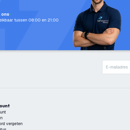
l ons
eikbaar tussen 08:00 en 21:00
count
unt
en
rd vergeten
atus