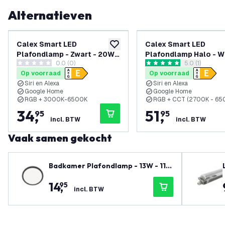
Alternatieven
Calex Smart LED
Calex Smart LED
toevoegen aan verlanglijst
Plafondlamp - Zwart - 20W -
Plafondlamp Halo - Wi
0.0 (0)
reviews draw
5.0 (1)
RGB+3000-6500K -
22W - RGB+CCT - Ø
0 score sterren
5 score sterren
Op voorraad
Op voorraad
Ø400mm
Siri en Alexa
Siri en Alexa
Google Home
Google Home
RGB + 3000K-6500K
RGB + CCT (2700K - 65
34
,
51
,
95
95
incl. BTW
incl. BTW
Vaak samen gekocht
Badkamer Plafondlamp - 13W - 113
0 Lumen - Zwart - Ø24.4 CM - IP44
14
,
95
Waterdicht - 2700K - LED Plafonni
incl. BTW
ere