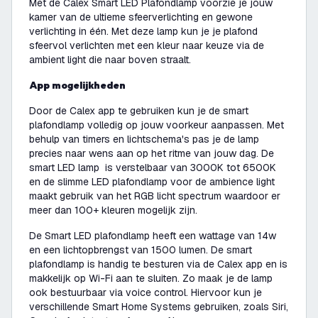
Met de Calex Smart LED Plafondlamp voorzie je jouw
kamer van de ultieme sfeerverlichting en gewone
verlichting in één.
Met deze lamp kun je je plafond
sfeervol verlichten met een kleur naar keuze via de
ambient light die naar boven straalt.
App mogelijkheden
Door de Calex app te gebruiken kun je de smart
plafondlamp volledig op jouw voorkeur aanpassen. Met
behulp van timers en lichtschema's pas je de lamp
precies naar wens aan op het ritme van jouw dag. De
smart LED lamp is verstelbaar van 3000K tot 6500K
en de slimme LED plafondlamp voor de ambience light
maakt gebruik van het RGB licht spectrum waardoor er
meer dan 100+ kleuren mogelijk zijn.
De Smart LED plafondlamp heeft een wattage van 14w
en een lichtopbrengst van 1500 lumen. De smart
plafondlamp is handig te besturen via de Calex app en is
makkelijk op Wi-Fi aan te sluiten. Zo maak je de lamp
ook bestuurbaar via voice control. Hiervoor kun je
verschillende Smart Home Systems gebruiken, zoals Siri,