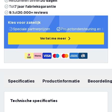
Retourneren binnen
30 dagen
Tot
7 jaar fabrieksgarantie
9.1
uit
30.000+ reviews
Kies voor zakelijk
Speciale partnerprijzen
Projectondersteuning en lichtp
Vertel me meer
+
6
Specificaties
productinformatie
beoordelin
Technische specificaties