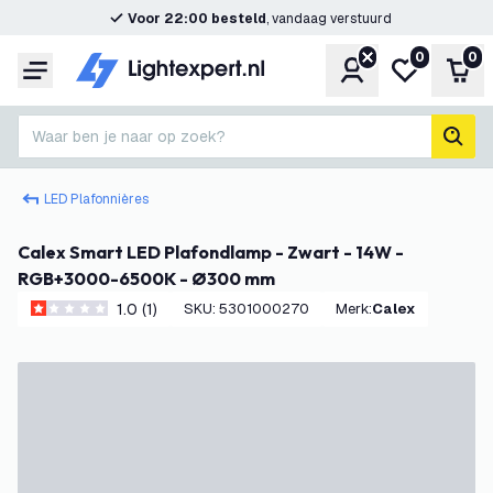
Voor 22:00 besteld
, vandaag verstuurd
0
0
Account
Mijn verlangl
Win
Menu
Waar ben je naar op zoek?
zoek
LED Plafonnières
Calex Smart LED Plafondlamp - Zwart - 14W -
RGB+3000-6500K - Ø300 mm
1.0 (1)
SKU
:
5301000270
Merk
:
Calex
1 score sterren