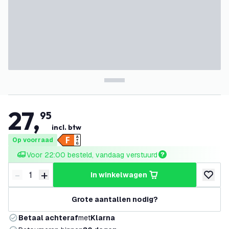
27
,
95
incl. btw
Op voorraad
Voor 22:00 besteld, vandaag verstuurd
-
+
in winkelwagen
Verminder hoeveelheid
Verhoog hoeveelheid
toevoeg
Grote aantallen nodig?
Betaal achteraf
met
Klarna