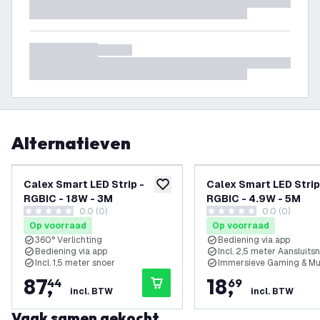
Alternatieven
Calex Smart LED Strip -
Calex Smart LED Strip
toevoegen aan verlanglijst
RGBIC - 18W - 3M
RGBIC - 4.9W - 5M
0.0 (0)
0.0 (0)
0 score sterren
0 score sterren
Op voorraad
Op voorraad
360° Verlichting
Bediening via app
Bediening via app
Incl. 2,5 meter Aansluits
Incl. 1,5 meter snoer
Immersieve Gaming & Mu
87
,
18
,
44
69
incl. BTW
incl. BTW
Vaak samen gekocht