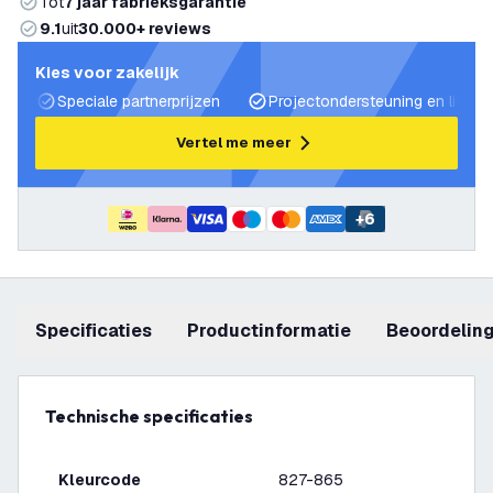
Tot
7 jaar fabrieksgarantie
9.1
uit
30.000+ reviews
Kies voor zakelijk
Speciale partnerprijzen
Projectondersteuning en lichtp
Vertel me meer
+
6
Specificaties
productinformatie
beoordelin
Technische specificaties
Kleurcode
827-865