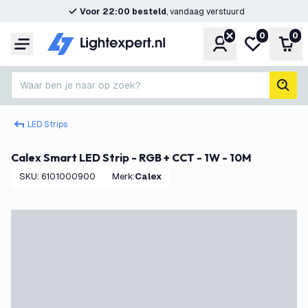
Voor 22:00 besteld
, vandaag verstuurd
0
0
Account
Mijn verlangl
Win
Menu
Waar ben je naar op zoek?
zoek
LED Strips
Calex Smart LED Strip - RGB + CCT - 1W - 10M
SKU
:
6101000900
Merk
:
Calex