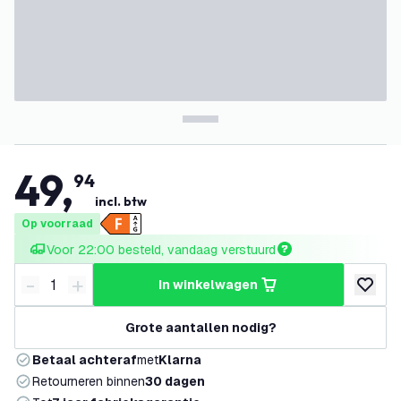
49
,
94
incl. btw
Op voorraad
Voor 22:00 besteld, vandaag verstuurd
-
+
in winkelwagen
Verminder hoeveelheid
Verhoog hoeveelheid
toevoeg
Grote aantallen nodig?
Betaal achteraf
met
Klarna
Retourneren binnen
30 dagen