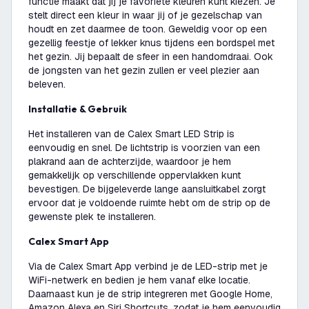
functie maakt dat jij je favoriete kleuren kunt kiezen. Je
stelt direct een kleur in waar jij of je gezelschap van
houdt en zet daarmee de toon. Geweldig voor op een
gezellig feestje of lekker knus tijdens een bordspel met
het gezin. Jij bepaalt de sfeer in een handomdraai. Ook
de jongsten van het gezin zullen er veel plezier aan
beleven.
Installatie & Gebruik
Het installeren van de Calex Smart LED Strip is
eenvoudig en snel. De lichtstrip is voorzien van een
plakrand aan de achterzijde, waardoor je hem
gemakkelijk op verschillende oppervlakken kunt
bevestigen. De bijgeleverde lange aansluitkabel zorgt
ervoor dat je voldoende ruimte hebt om de strip op de
gewenste plek te installeren.
Calex Smart App
Via de Calex Smart App verbind je de LED-strip met je
WiFi-netwerk en bedien je hem vanaf elke locatie.
Daarnaast kun je de strip integreren met Google Home,
Amazon Alexa en Siri Shortcuts, zodat je hem eenvoudig