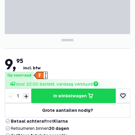
9
,
95
incl. btw
Op voorraad
Voor 22:00 besteld, vandaag verstuurd
-
+
in winkelwagen
Verminder hoeveelheid
Verhoog hoeveelheid
toevoeg
Grote aantallen nodig?
Betaal achteraf
met
Klarna
Retourneren binnen
30 dagen