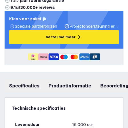
Tot
7 jaar fabrieksgarantie
9.1
uit
30.000+ reviews
Kies voor zakelijk
Speciale partnerprijzen
Projectondersteuning en lichtp
Vertel me meer
+
6
Specificaties
productinformatie
beoordelin
Technische specificaties
Levensduur
15.000 uur