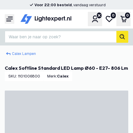
Voor 22:00 besteld
, vandaag verstuurd
0
0
Account
Mijn verlangl
Win
Menu
Waar ben je naar op zoek?
zoek
Calex Lampen
Calex Softline Standard LED Lamp Ø60 - E27- 806 Lm
SKU
:
1101006800
Merk
:
Calex