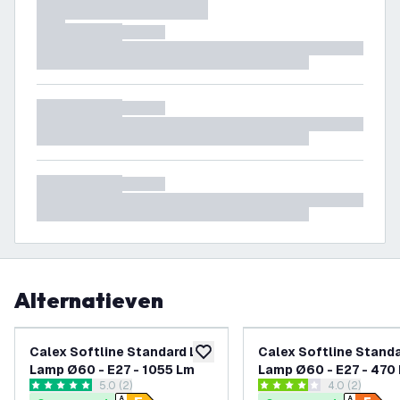
Alternatieven
Calex Softline Standard LED
Calex Softline Stand
toevoegen aan verlanglijst
Lamp Ø60 - E27 - 1055 Lm
Lamp Ø60 - E27 - 470
reviews drawer openen
5.0 (2)
reviews draw
4.0 (2)
5 score sterren
4 score sterren