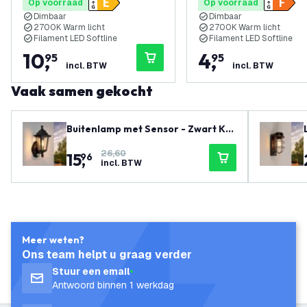
Op voorraad
Op voorraad
Dimbaar
Dimbaar
2700K Warm licht
2700K Warm licht
Filament LED Softline
Filament LED Softline
10
,
4
,
95
95
incl. BTW
incl. BTW
Vaak samen gekocht
Buitenlamp met Sensor - Zwart Kla
ssiek - E27 Fitting - IP44
26,60
15
,
96
incl. BTW
Meer weten?
Ons team helpt u graag verder
Stuur een email
Antwoord binnen 1 werkdag