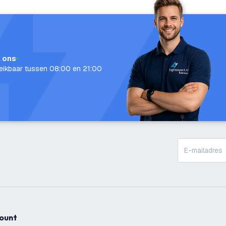
l ons
eikbaar tussen 08:00 en 21:00
count