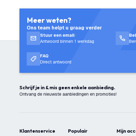
Meer weten?
Ons team helpt u graag verder
Stuur een email
Be
Antwoord binnen 1 werkdag
Ber
FAQ
Direct antwoord
Schrijf je in & mis geen enkele aanbieding.
Ontvang de nieuwste aanbiedingen en promoties!
Klantenservice
Populair
Mijn ac