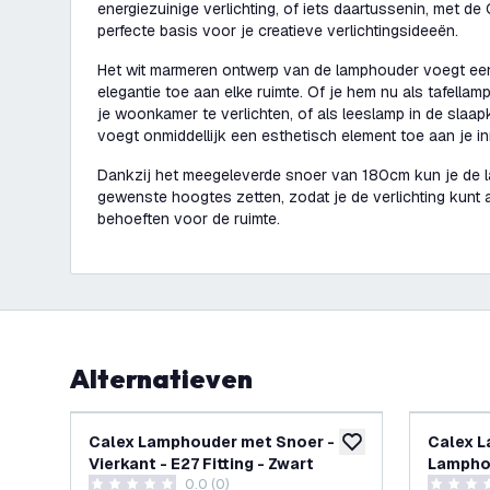
energiezuinige verlichting, of iets daartussenin, met d
perfecte basis voor je creatieve verlichtingsideeën.
Het wit marmeren ontwerp van de lamphouder voegt een 
elegantie toe aan elke ruimte. Of je hem nu als tafella
je woonkamer te verlichten, of als leeslamp in de sla
voegt onmiddellijk een esthetisch element toe aan je inr
Dankzij het meegeleverde snoer van 180cm kun je de 
gewenste hoogtes zetten, zodat je de verlichting kunt
behoeften voor de ruimte.
Alternatieven
Calex Lamphouder met Snoer -
Calex L
toevoegen aan verlan
Vierkant - E27 Fitting - Zwart
Lamphou
0.0 (0)
- Zwart