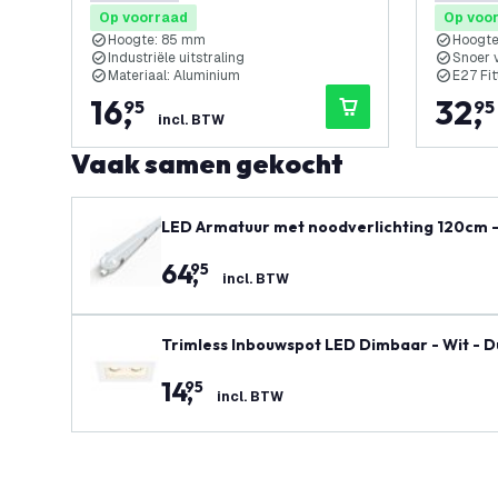
0 score sterren
0 score s
Op voorraad
Op voo
Hoogte: 85 mm
Hoogte
Industriële uitstraling
Snoer v
Materiaal: Aluminium
E27 Fit
16
,
32
,
95
95
incl. BTW
Vaak samen gekocht
LED Armatuur met noodverlichting 120cm - 
8W / 23W) - 150 lm/W - Ledvion Driver - 5 j
64
,
95
incl. BTW
Trimless Inbouwspot LED Dimbaar - Wit - 
14
,
95
incl. BTW