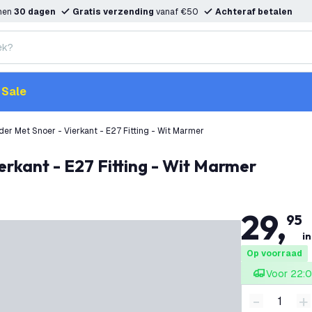
nnen
30 dagen
Gratis verzending
vanaf €50
Achteraf betalen
Sale
r Met Snoer - Vierkant - E27 Fitting - Wit Marmer
erkant - E27 Fitting - Wit Marmer
29
,
95
in
Op voorraad
Voor 22:0
-
+
Verminder 
V