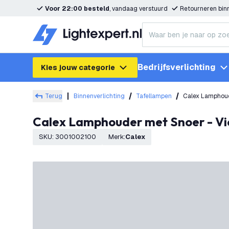
Voor 22:00 besteld
, vandaag verstuurd
Retourneren bi
Bedrijfsverlichting
Kies jouw categorie
Terug
Binnenverlichting
Tafellampen
Calex Lamphoude
Calex Lamphouder met Snoer - Vi
SKU
:
3001002100
Merk
:
Calex