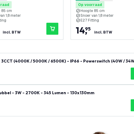
terren
5 score sterren
rraad
Op voorraad
 85 cm
Hoogte 85 cm
an 1,8 meter
Snoer van 1,8 meter
ting
E27 Fitting
14
,
95
incl. BTW
incl. BTW
3CCT (4000K / 5000K / 6500K) - IP66 - Powerswitch (40W / 34W
aar garantie
Dubbel - 3W - 2700K - 345 Lumen - 130x130mm