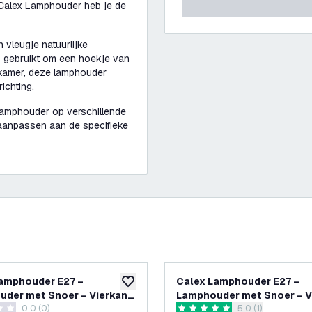
e Calex Lamphouder heb je de
vleugje natuurlijke
mp gebruikt om een hoekje van
apkamer, deze lamphouder
ichting.
lamphouder op verschillende
 aanpassen aan de specifieke
amphouder E27 –
Calex Lamphouder E27 –
glijst
toevoegen aan verlanglijst
der met Snoer – Vierkant
Lamphouder met Snoer – V
0.0 (0)
reviews drawer o
5.0 (1)
 Marmer
- Goud