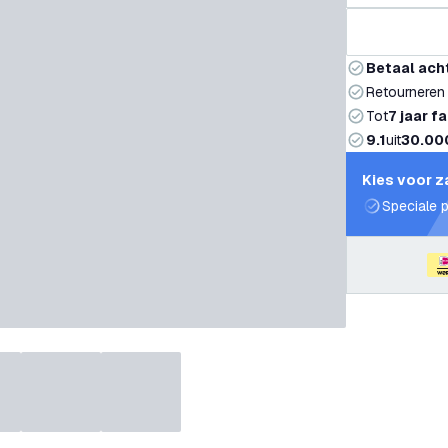
Betaal ach
Retourneren
Tot
7 jaar f
9.1
uit
30.00
Kies voor z
Speciale p