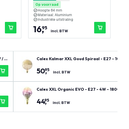
5 score sterren
0 sc
Op voorraad
Op
Hoogte 84 mm
H
Materiaal: Aluminium
S
Industriële uitstraling
E
16
,
1
95
incl. BTW
 / 2
Calex Kalmar XXL Goud Spiraal - E27 - 100 L
50
,
95
incl. BTW
Calex XXL Organic EVO - E27 - 4W - 1800K - 
44
,
95
incl. BTW