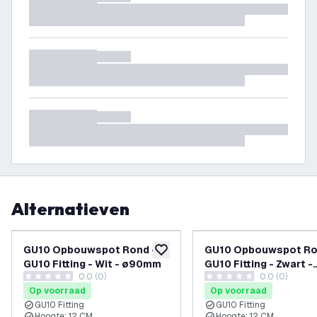
Alternatieven
GU10 Opbouwspot Rond -
GU10 Opbouwspot Ro
toevoegen aan verlanglijst
GU10 Fitting - Wit - ø90mm
GU10 Fitting - Zwart -
0.0 (0)
0.0 (0)
ø90mm
0 score sterren
0 score sterren
Op voorraad
Op voorraad
GU10 Fitting
GU10 Fitting
Hoogte: 12 CM
Hoogte: 12 CM