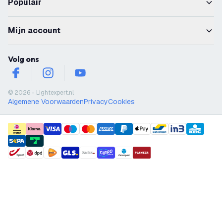
Populair
Mijn account
Volg ons
facebook
instagram
youtube
© 2026 - Lightexpert.nl
Algemene Voorwaarden
Privacy
Cookies
payment methods
shipment methods