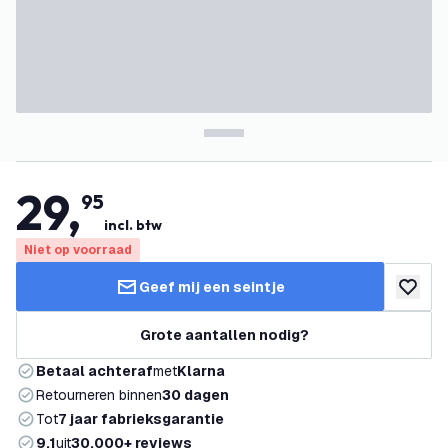
29
,
95
incl. btw
Niet op voorraad
Geef mij een seintje
toevoeg
Grote aantallen nodig?
Betaal achteraf
met
Klarna
Retourneren binnen
30 dagen
Tot
7 jaar fabrieksgarantie
9.1
uit
30.000+ reviews