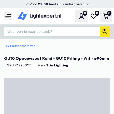
Voor 22:00 besteld
, vandaag verstuurd
0
0
Account
Mijn verlangl
Win
Menu
Waar ben je naar op zoek?
zoek
Plafondspots Wit
GU10 Opbouwspot Rond - GU10 Fitting - Wit - ø96mm
SKU
:
612900131
Merk
:
Trio Lighting