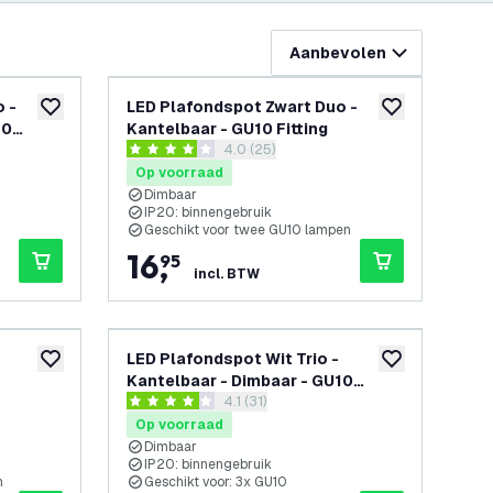
Aanbevolen
 -
LED Plafondspot Zwart Duo -
toevoegen aan verlanglijst
toevoegen aan v
10
Kantelbaar - GU10 Fitting
openen
reviews drawer openen
4.0 (25)
4 score sterren
Op voorraad
Dimbaar
IP20: binnengebruik
Geschikt voor twee GU10 lampen
16
,
95
incl. BTW
LED Plafondspot Wit Trio -
toevoegen aan verlanglijst
toevoegen aan v
Kantelbaar - Dimbaar - GU10
openen
reviews drawer openen
4.1 (31)
fitting – Opbouw
4.1 score sterren
Op voorraad
Dimbaar
IP20: binnengebruik
n
Geschikt voor: 3x GU10