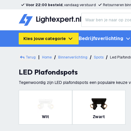
Voor 22:00 besteld
, vandaag verstuurd
Retourneren bi
Bedrijfsverlichting
Kies jouw categorie
Terug
Home
Binnenverlichting
Spots
Led Plafond
LED Plafondspots
Tegenwoordig zijn LED plafondspots een populaire keuze voor het verlichten van kamers, gangen en andere ruimtes. Er zijn verschillende soorten plafondspots
beschikbaar. Deze spots worden op het plaf
Wit
Zwart