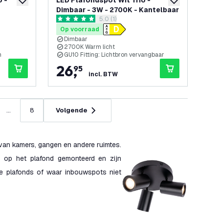
 -
LED Plafondspot Wit Trio -
toevoegen aan verlanglijst
toevoegen aan v
Dimbaar - 3W - 2700K - Kantelbaar
penen
reviews drawer openen
5.0 (1)
5 score sterren
Op voorraad
Dimbaar
2700K Warm licht
n
GU10 Fitting: Lichtbron vervangbaar
26
,
95
incl. BTW
...
8
Volgende
 van kamers, gangen en andere ruimtes.
n op het plafond gemonteerd en zijn
ge plafonds of waar inbouwspots niet