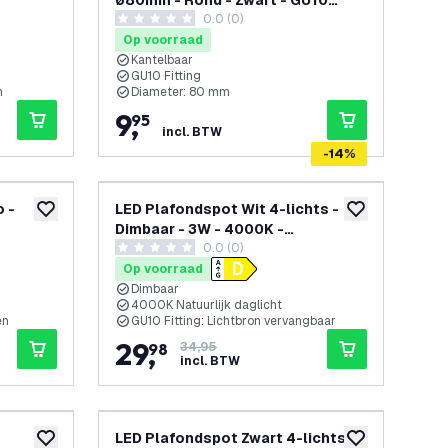
ø80mm - Rond - Zwart - GU10
openen
0.0 (0)
Fitting - Kantelbaar
0 score sterren
Op voorraad
Kantelbaar
GU10 Fitting
n
Diameter: 80 mm
9
,
95
incl. BTW
-
14
%
 -
LED Plafondspot Wit 4-lichts -
toevoegen aan verlanglijst
toevoegen aan v
Dimbaar - 3W - 4000K -
penen
0.0 (0)
Kantelbaar
0 score sterren
Op voorraad
Dimbaar
4000K Natuurlijk daglicht
en
GU10 Fitting: Lichtbron vervangbaar
29
,
98
34,95
incl. BTW
LED Plafondspot Zwart 4-lichts -
toevoegen aan verlanglijst
toevoegen aan v