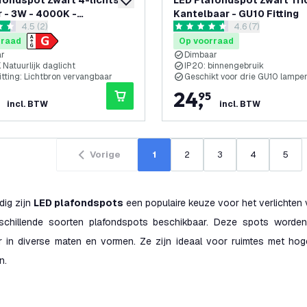
fondspot Zwart 4-lichts -
LED Plafondspot Zwart Trio
toevoegen aan verlanglijst
 - 3W - 4000K -
Kantelbaar - GU10 Fitting
reviews drawer openen
4.5 (2)
reviews drawer o
4.6 (7)
baar
 sterren
4.6 score sterren
rraad
Op voorraad
ar
Dimbaar
Natuurlijk daglicht
IP20: binnengebruik
tting: Lichtbron vervangbaar
Geschikt voor drie GU10 lampe
24
,
95
incl. BTW
incl. BTW
Vorige
1
2
3
4
5
ig zijn
LED plafondspots
een populaire keuze voor het verlichten
rschillende soorten plafondspots beschikbaar. Deze spots worde
ar in diverse maten en vormen. Ze zijn ideaal voor ruimtes met ho
n.