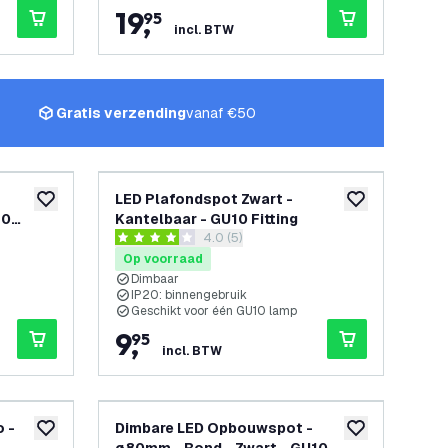
19
,
95
incl. BTW
Gratis verzending
vanaf €50
LED Plafondspot Zwart -
toevoegen aan verlanglijst
toevoegen aan v
10
Kantelbaar - GU10 Fitting
openen
reviews drawer openen
4.0 (5)
4 score sterren
Op voorraad
Dimbaar
IP20: binnengebruik
Geschikt voor één GU10 lamp
9
,
95
incl. BTW
 -
Dimbare LED Opbouwspot -
toevoegen aan verlanglijst
toevoegen aan v