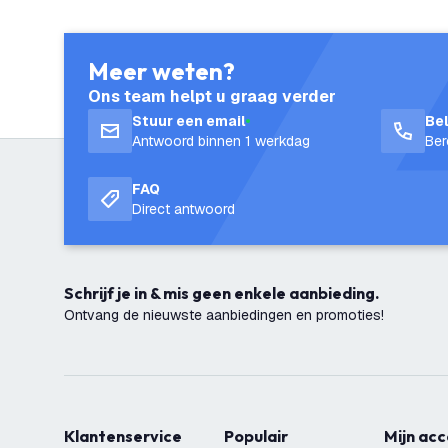
Meer weten?
Ons team helpt u graag verder
Stuur een email
Be
Antwoord binnen 1 werkdag
Ber
FAQ
Direct antwoord
Schrijf je in & mis geen enkele aanbieding.
Ontvang de nieuwste aanbiedingen en promoties!
Klantenservice
Populair
Mijn ac