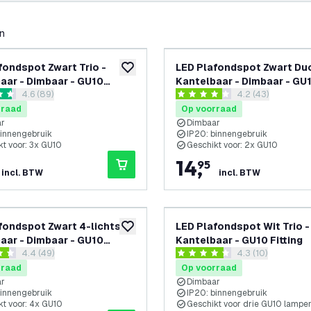
en
fondspot Zwart Trio -
LED Plafondspot Zwart Duo
toevoegen aan verlanglijst
aar - Dimbaar - GU10
Kantelbaar - Dimbaar - GU
reviews drawer openen
4.6 (89)
reviews drawer 
4.2 (43)
 – Opbouw
fitting – Opbouw
 sterren
4.2 score sterren
rraad
Op voorraad
ar
Dimbaar
binnengebruik
IP20: binnengebruik
kt voor: 3x GU10
Geschikt voor: 2x GU10
14
,
95
incl. BTW
incl. BTW
fondspot Zwart 4-lichts -
LED Plafondspot Wit Trio -
toevoegen aan verlanglijst
aar - Dimbaar - GU10
Kantelbaar - GU10 Fitting
reviews drawer openen
4.4 (49)
reviews drawer 
4.3 (10)
 – Opbouw
 sterren
4.3 score sterren
rraad
Op voorraad
ar
Dimbaar
binnengebruik
IP20: binnengebruik
kt voor: 4x GU10
Geschikt voor drie GU10 lampe