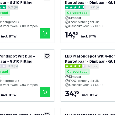
aar - GU10 Fitting
Kantelbaar - Dimbaar - GU
reviews drawer openen
5.0 (9)
reviews drawer 
4.7 (10)
fitting – Opbouw
terren
4.7 score sterren
rraad
Op voorraad
ar
Dimbaar
binnengebruik
IP20: binnengebruik
kt voor twee GU10 lampen
Geschikt voor: 2x GU10
14
,
95
incl. BTW
incl. BTW
fondspot Wit Duo -
LED Plafondspot Wit 4-lich
toevoegen aan verlanglijst
aar - GU10 Fitting
Kantelbaar - Dimbaar - GU
reviews drawer openen
3.0 (5)
reviews drawer 
4.1 (29)
fitting – Opbouw
terren
4.1 score sterren
rraad
Op voorraad
ar
Dimbaar
binnengebruik
IP20: binnengebruik
kt voor twee GU10 lampen
Geschikt voor: 4x GU10
34
,
95
incl. BTW
incl. BTW