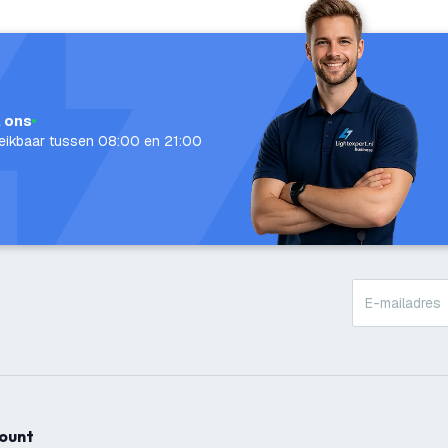
l ons
eikbaar tussen 08:00 en 21:00
count