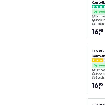
Kantelb
5 score s
Op voo
Dimba
IP20: 
Geschi
16
,
95
LED Pla
Kantelb
3 score s
Op voo
Dimba
IP20: 
Geschi
16
,
95