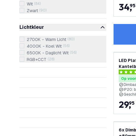
Wit
(
84
)
34
,
95
Zwart
(
90
)
Lichtkleur
2700K - Warm Licht
(
80
)
4000K - Koel Wit
(
56
)
6500K - Daglicht Wit
(
56
)
RGB+CCT
(
28
)
LED Pla
Kantelb
fitting
4.4 score
Op voo
Dimba
IP20: 
Geschi
29
,
95
6x Dim