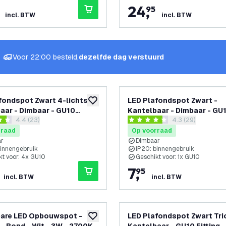
24
,
95
incl. BTW
incl. BTW
Voor 22:00 besteld,
dezelfde dag verstuurd
fondspot Zwart 4-lichts -
LED Plafondspot Zwart -
toevoegen aan verlanglijst
aar - Dimbaar - GU10
Kantelbaar - Dimbaar - GU
reviews drawer openen
4.4 (23)
reviews drawer 
4.3 (29)
 – Opbouw
fitting – Opbouw
 sterren
4.3 score sterren
rraad
Op voorraad
ar
Dimbaar
binnengebruik
IP20: binnengebruik
kt voor: 4x GU10
Geschikt voor: 1x GU10
7
,
95
incl. BTW
incl. BTW
bare LED Opbouwspot -
LED Plafondspot Zwart Trio
toevoegen aan verlanglijst