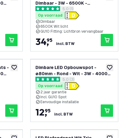
10
Dimbaar - 3W - 6500K -
openen
reviews drawer openen
5.0 (1)
Kantelbaar
5 score sterren
Op voorraad
Dimbaar
6500K Wit licht
GU10 Fitting: Lichtbron vervangbaar
34
,
95
incl. BTW
ts -
Dimbare LED Opbouwspot -
toevoegen aan verlanglijst
toevoegen aan v
10
ø80mm - Rond - Wit - 3W - 4000K
openen
reviews drawer openen
5.0 (3)
- Kantelbaar
5 score sterren
Op voorraad
2 jaar garantie
Incl. GU10 Spot
Eenvoudige installatie
12
,
95
incl. BTW