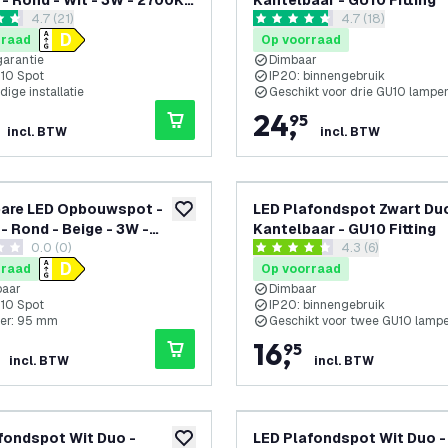
 Rond - Wit - 3W - 2700K -
Kantelbaar - GU10 Fitting
reviews drawer openen
4.7 (21)
reviews drawer 
4.7 (18)
baar
 sterren
4.7 score sterren
rraad
Op voorraad
garantie
Dimbaar
U10 Spot
IP20: binnengebruik
ige installatie
Geschikt voor drie GU10 lampe
24
,
95
incl. BTW
incl. BTW
bare LED Opbouwspot -
LED Plafondspot Zwart Duo
toevoegen aan verlanglijst
 Rond - Beige - 3W -
Kantelbaar - GU10 Fitting
0.0 (0)
reviews drawer o
4.3 (6)
 Kantelbaar
terren
4.3 score sterren
rraad
Op voorraad
baar
Dimbaar
U10 Spot
IP20: binnengebruik
er: 95 mm
Geschikt voor twee GU10 lamp
16
,
95
incl. BTW
incl. BTW
fondspot Wit Duo -
LED Plafondspot Wit Duo -
toevoegen aan verlanglijst