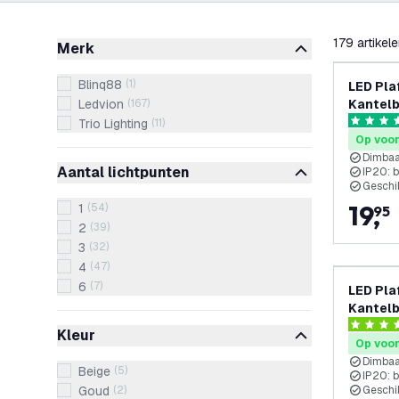
filteren
179
artikel
Merk
Blinq88
(
1
)
LED Pla
Ledvion
(
167
)
Kantelb
fitting
Trio Lighting
(
11
)
4.6 score
Op voo
Dimba
Aantal lichtpunten
IP20: 
Geschi
19
,
1
(
54
)
95
2
(
39
)
3
(
32
)
4
(
47
)
6
(
7
)
LED Pla
Kantelb
fitting
4.4 score
Kleur
Op voo
Dimba
Beige
(
5
)
IP20: 
Goud
(
2
)
Geschi