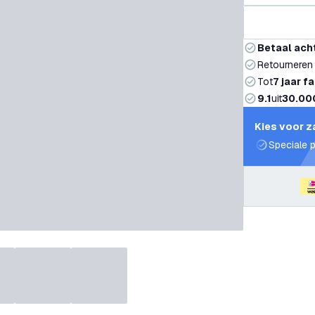
Betaal ach
Retourneren
Tot
7 jaar f
9.1
uit
30.00
Kies voor z
Speciale p