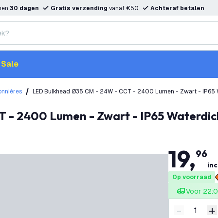
nnen
30 dagen
Gratis verzending
vanaf €50
Achteraf betalen
Sale
onnières
LED Bulkhead Ø35 CM - 24W - CCT - 2400 Lumen - Zwart - IP65 W
 - 2400 Lumen - Zwart - IP65 Waterdicht
19
,
96
inc
Op voorraad
Voor 22:0
-
+
Verminder 
V