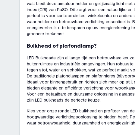
watt biedt deze armatuur helder en gelijkmatig licht me
index (CRI) van Ra80. Dit zorgt voor een natuurlijke en l
perfect is voor kantoorruimtes, winkelcentra en ander
waar heldere en betrouwbare verlichting essentieel is. 
energieverbruik u te besparen op uw energierekening ter
groenere toekomst.
Bulkhead of plafondlamp?
LED Bulkheads zijn al lange tijd een betrouwbare keuze
buitenruimtes en industriële omgevingen. Hun robuuste
tegen stof, water en schokken, wat ze perfect maakt 
De traditionele plafondlampen en plafonnieres (bijvoorbe
ideaal voor binnengebruik en richten zich meer op stijl
bieden elegante en efficiënte verlichting voor woonka
Voor een betaalbare en duurzame oplossing in garages 
zijn LED bulkheads de perfecte keuze.
Kies voor onze ronde LED bulkhead en profiteer van de
hoogwaardige verlichtingsoplossing te bieden heeft. P
waar betrouwbaarheid, duurzaamheid en energiezuinighe