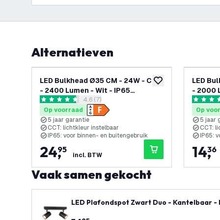
Alternatieven
LED Bulkhead Ø35 CM - 24W - CCT
LED Bul
toevoegen aan verlan
- 2400 Lumen - Wit - IP65
- 2000 
reviews drawer openen
4.6 (7)
Waterdicht - 5 jaar garantie
Waterdic
4.6 score sterren
4.7 score
Op voorraad
Op voo
5 jaar garantie
5 jaar 
CCT: lichtkleur instelbaar
CCT: li
IP65: voor binnen- en buitengebruik
IP65: v
24
,
14
,
95
36
incl. BTW
Vaak samen gekocht
LED Plafondspot Zwart Duo - Kantelbaar - 