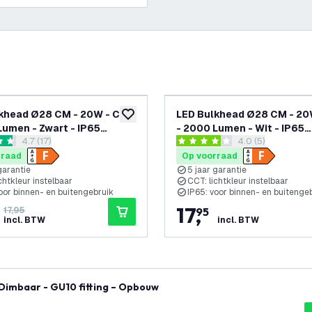
-
20
%
khead Ø28 CM - 20W - CCT
LED Bulkhead Ø28 CM - 20
glijst
toevoegen aan verlanglijst
Lumen - Zwart - IP65
- 2000 Lumen - Wit - IP65
reviews drawer openen
4.7 (17)
reviews drawer 
4.0 (5)
ht - 5 jaar garantie
Waterdicht - 5 jaar garanti
 sterren
4 score sterren
rraad
Op voorraad
garantie
5 jaar garantie
chtkleur instelbaar
CCT: lichtkleur instelbaar
oor binnen- en buitengebruik
IP65: voor binnen- en buitenge
17
,
17,95
95
incl. BTW
incl. BTW
Dimbaar - GU10 fitting – Opbouw