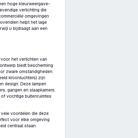
t een hoge kleurweergave-
evendige verlichting die
e commerciële omgevingen
Bovendien helpt het lage
wijl u bijdraagt aan een
 voor het verlichten van
 ontwerp biedt bescherming
voor zware omstandigheden.
eld kroonluchters) zijn
 en design. Deze lampen
mers, gangen en slaapkamers.
of vochtige buitenruimtes
 vele voordelen die deze
erfect voor elke omgeving
id centraal staan.