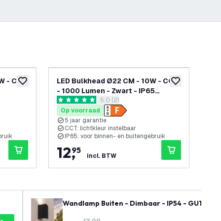
W - CCT
LED Bulkhead Ø22 CM - 10W - CCT
LED
toevoegen aan verlanglijst
toevoegen aan v
- 1000 Lumen - Zwart - IP65
400
openen
reviews drawer openen
5.0 (2)
e
Waterdicht - 5 jaar garantie
Wat
5 score sterren
5 sc
Op voorraad
Op
5 jaar garantie
5
CCT: lichtkleur instelbaar
M
bruik
IP65: voor binnen- en buitengebruik
I
12
,
8
95
incl. BTW
Wandlamp Buiten - Dimbaar - IP54 - GU10 Fitt
12,09