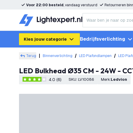
Voor 22:00 besteld
, vandaag verstuurd
Retourneren bi
Bedrijfsverlichting
Kies jouw categorie
Terug
Binnenverlichting
LED Plafondlampen
LED Plaf
LED Bulkhead Ø35 CM - 24W - CCT
4.0 (6)
SKU
:
LV10086
Merk
:
Ledvion
4 score sterren