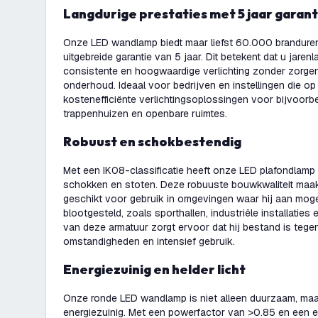
Langdurige prestaties met 5 jaar garant
Onze LED wandlamp biedt maar liefst 60.000 branduren
uitgebreide garantie van 5 jaar. Dit betekent dat u jaren
consistente en hoogwaardige verlichting zonder zorge
onderhoud. Ideaal voor bedrijven en instellingen die o
kostenefficiënte verlichtingsoplossingen voor bijvoorb
trappenhuizen en openbare ruimtes.
Robuust en schokbestendig
Met een IK08-classificatie heeft onze LED plafondlam
schokken en stoten. Deze robuuste bouwkwaliteit maak
geschikt voor gebruik in omgevingen waar hij aan moge
blootgesteld, zoals sporthallen, industriële installatie
van deze armatuur zorgt ervoor dat hij bestand is teg
omstandigheden en intensief gebruik.
Energiezuinig en helder licht
Onze ronde LED wandlamp is niet alleen duurzaam, maar
energiezuinig. Met een powerfactor van >0.85 en een ef