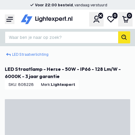
Voor 22:00 besteld
, vandaag verstuurd
0
0
Account
Mijn verlangl
Win
Menu
Waar ben je naar op zoek?
zoek
LED Straatverlichting
LED Straatlamp - Herse - 50W - IP66 - 128 Lm/W -
6000K - 3 jaar garantie
SKU
:
808228
Merk
:
Lightexpert