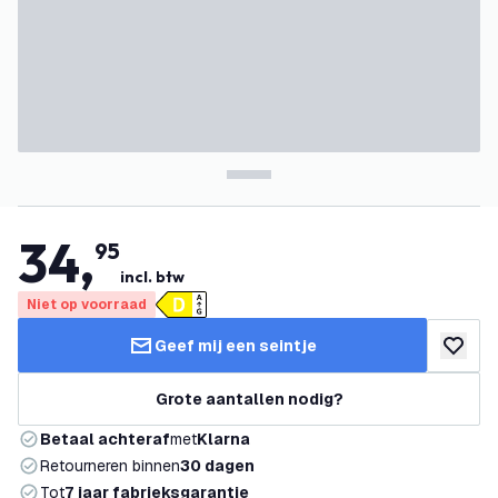
34
,
95
incl. btw
Niet op voorraad
Geef mij een seintje
toevoeg
Grote aantallen nodig?
Betaal achteraf
met
Klarna
Retourneren binnen
30 dagen
Tot
7 jaar fabrieksgarantie