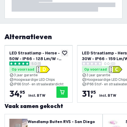
Alternatieven
LED Straatlamp - Herse -
LED Straatlamp - Hers
toevoegen aan verlanglijst
50W - IP66 - 128 Lm/W -
30W - IP66 - 159 Lm/W
reviews drawer openen
5.0 (1)
0.0 (0)
4000K - 3 jaar garantie
4000K - 3 jaar garant
5 score sterren
0 score sterren
Op voorraad
Op voorraad
3 jaar garantie
3 jaar garantie
Hoogwaardige LED Chips
Hoogwaardige LED Chip
IP66 Stof- en straalwaterdicht
IP66 Stof- en straalwate
34
,
31
,
95
95
incl. BTW
incl. BTW
Vaak samen gekocht
Wandlamp Buiten RVS - San Diego