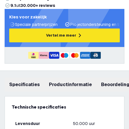
9.1
uit
30.000+ reviews
Kies voor zakelijk
Speciale partnerprijzen
Projectondersteuning en lichtp
Vertel me meer
+
6
Specificaties
productinformatie
beoordelin
Technische specificaties
Levensduur
50.000 uur