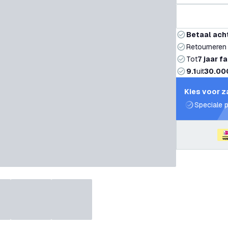
Betaal ach
Retourneren
Tot
7 jaar f
9.1
uit
30.00
Kies voor z
Speciale p