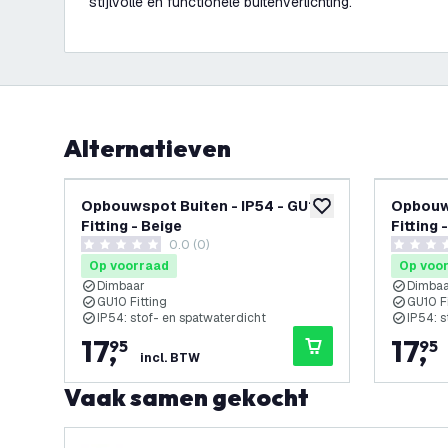
stijlvolle en functionele buitenverlichting.
Alternatieven
Opbouwspot Buiten - IP54 - GU10
Opbouws
toevoegen aan verlan
Fitting - Beige
Fitting 
0.0 (0)
0 score sterren
0 score s
Op voorraad
Op voo
Dimbaar
Dimba
GU10 Fitting
GU10 Fi
IP54: stof- en spatwaterdicht
IP54: s
17
,
17
,
95
95
incl. BTW
Vaak samen gekocht