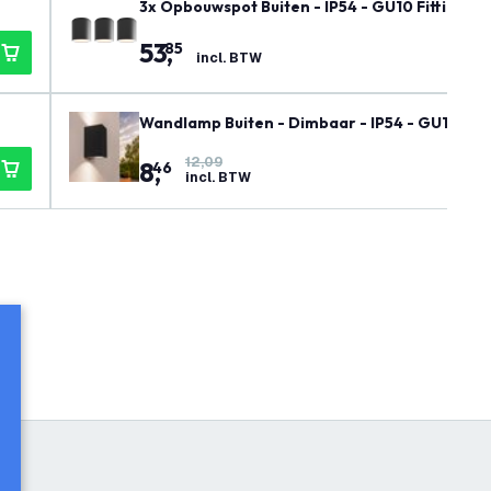
3x Opbouwspot Buiten - IP54 - GU10 Fitting - 
53
,
85
incl. BTW
Wandlamp Buiten - Dimbaar - IP54 - GU10 Fitt
12,09
8
,
46
incl. BTW