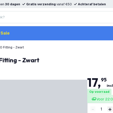
nnen
30 dagen
Gratis verzending
vanaf €50
Achteraf betalen
Sale
0 Fitting - Zwart
Fitting - Zwart
17
,
95
inc
Op voorraad
Voor 22:0
-
+
Verminder 
V