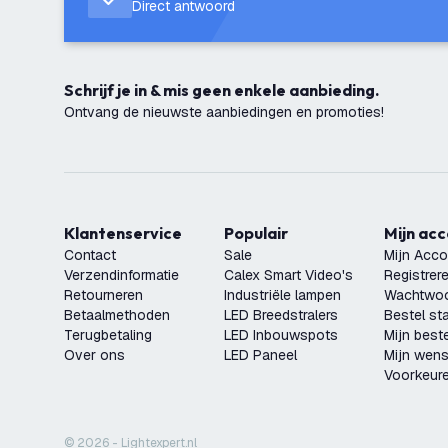
Direct antwoord
Schrijf je in & mis geen enkele aanbieding.
Ontvang de nieuwste aanbiedingen en promoties!
Klantenservice
Populair
Mijn ac
Contact
Sale
Mijn Acco
Verzendinformatie
Calex Smart Video's
Registrer
Retourneren
Industriële lampen
Wachtwoo
Betaalmethoden
LED Breedstralers
Bestel st
Terugbetaling
LED Inbouwspots
Mijn beste
Over ons
LED Paneel
Mijn wensl
Voorkeur
© 2026 - Lightexpert.nl