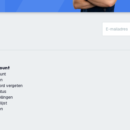
count
unt
en
rd vergeten
atus
llingen
ijst
en