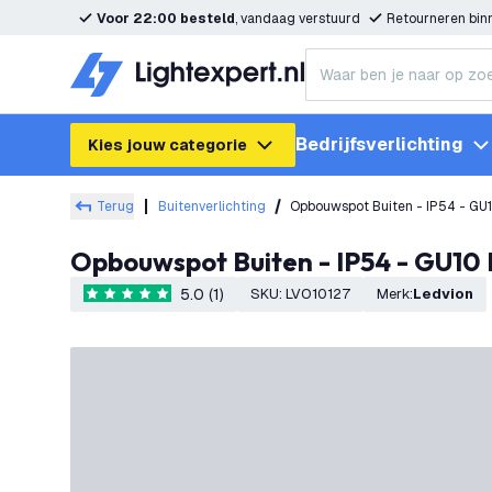
Voor 22:00 besteld
, vandaag verstuurd
Retourneren bi
Bedrijfsverlichting
Kies jouw categorie
Terug
Buitenverlichting
Opbouwspot Buiten - IP54 - GU1
Opbouwspot Buiten - IP54 - GU10 
5.0 (1)
SKU
:
LVO10127
Merk
:
Ledvion
5 score sterren