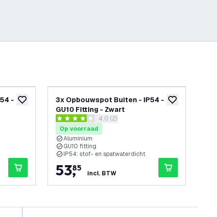
54 -
3x Opbouwspot Buiten - IP54 -
6x
toevoegen aan verlanglijst
toevoegen aan v
GU10 Fitting - Zwart
GU1
openen
reviews drawer openen
4.0 (2)
4 score sterren
5 sc
Op voorraad
Op
Aluminium
A
GU10 fitting
G
IP54: stof- en spatwaterdicht
I
53
,
1
85
incl. BTW