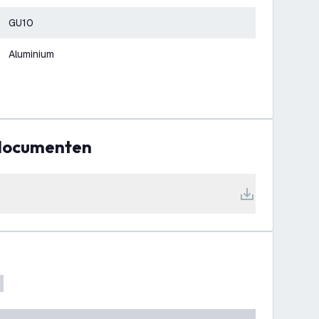
GU10
Aluminium
 documenten