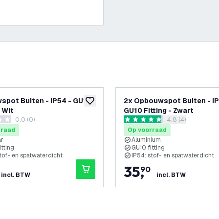
pot Buiten - IP54 - GU10
2x Opbouwspot Buiten - IP
glijst
toevoegen aan verlanglijst
- Wit
GU10 Fitting - Zwart
0.0 (0)
reviews drawer 
4.8 (4)
terren
4.8 score sterren
rraad
Op voorraad
ar
Aluminium
tting
GU10 fitting
tof- en spatwaterdicht
IP54: stof- en spatwaterdicht
35
,
90
incl. BTW
incl. BTW