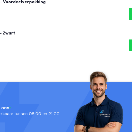
 - Voordeelverpakking
 - Zwart
l ons
eikbaar tussen 08:00 en 21:00