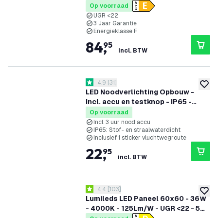
UGR <22 - 3 Jaar Garantie
Op voorraad
UGR <22
3 Jaar Garantie
Energieklasse F
84
,
95
incl. BTW
reviews drawer openen
4.9
[
31
]
4.9 score sterren
toevoe
LED Noodverlichting Opbouw -
incl. accu en testknop - IP65 -
3.5W
Op voorraad
Incl. 3 uur nood accu
IP65: Stof- en straalwaterdicht
Inclusief 1 sticker vluchtwegroute
22
,
95
incl. BTW
reviews drawer openen
4.4
[
103
]
4.4 score sterren
toevoe
Lumileds LED Paneel 60x60 - 36W
- 4000K - 125Lm/W - UGR <22 - 5