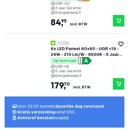
UGR <22
3 Jaar Garantie
Energieklasse F
84
,
95
incl. BTW
reviews drawer openen
4.3
[
12
]
4.3 score sterren
toevoe
6x LED Paneel 60x60 - UGR <19 -
24W - 210 Lm/W - 6500K - 5 Jaar
Garantie - Energieklasse A
Op voorraad
UGR <19
5 Jaar Garantie
Energieklasse A
179
,
70
incl. BTW
Voor 22:00 besteld,
dezelfde dag verstuurd
Gratis verzending
vanaf €50
Achteraf betalen
mogelijk