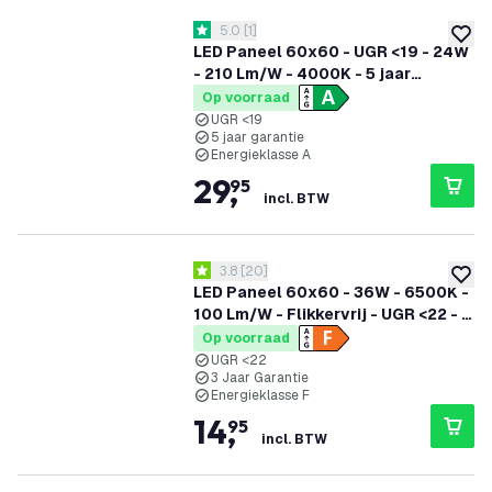
reviews drawer openen
5.0
[
1
]
5 score sterren
toevoe
LED Paneel 60x60 - UGR <19 - 24W
- 210 Lm/W - 4000K - 5 jaar
garantie - Energieklasse A
Op voorraad
UGR <19
5 jaar garantie
Energieklasse A
29
,
95
incl. BTW
reviews drawer openen
3.8
[
20
]
3.8 score sterren
toevoe
LED Paneel 60x60 - 36W - 6500K -
100 Lm/W - Flikkervrij - UGR <22 - 3
Jaar Garantie
Op voorraad
UGR <22
3 Jaar Garantie
Energieklasse F
14
,
95
incl. BTW