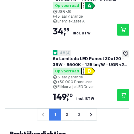
Garantie - Energieklasse A
Op voorraad
UGR <19
5 jaar garantie
Energieklasse A
34
,
95
incl. BTW
reviews drawer openen
4.8
[
4
]
4.8 score sterren
toevoe
6x Lumileds LED Paneel 30x120 -
36W - 6500K - 125 lm/W - UGR <22
- 5 Jaar Garantie
Op voorraad
5 jaar garantie
>50.000 Branduren
Flikkervrije LED Driver
149
,
70
incl. BTW
1
2
3
Vorige
Volgende
Praktijkverlichting