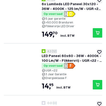
3.7 score sterren
toevoe
6x Lumileds LED Paneel 30x120 -
36W - 4000K - 125 lm/W - UGR <22
- 5 Jaar Garantie
Op voorraad
5 jaar garantie
>50.000 Branduren
Flikkervrije LED Driver
149
,
70
incl. BTW
reviews drawer openen
4.3
[
12
]
4.3 score sterren
toevoe
LED Paneel 60x60 - 36W - 4000K -
100 Lm/W - Flikkervrij - UGR <22 - 3
Jaar Garantie
Op voorraad
UGR <22
3 Jaar Garantie
Energieklasse F
14
,
95
incl. BTW
0.0
[
0
]
0 score sterren