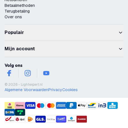
Betaalmethoden
Terugbetaling
Over ons
Populair
Mijn account
Volg ons
facebook
instagram
youtube
© 2026 - Lightexpert.nl
Algemene Voorwaarden
Privacy
Cookies
payment methods
shipment methods