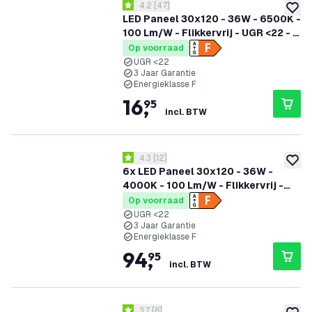
reviews drawer openen
4.2
[
47
]
4.2 score sterren
toevoe
LED Paneel 30x120 - 36W - 6500K -
100 Lm/W - Flikkervrij - UGR <22 - 3
Jaar Garantie
Op voorraad
UGR <22
3 Jaar Garantie
Energieklasse F
16
,
95
incl. BTW
reviews drawer openen
4.3
[
12
]
4.3 score sterren
toevoe
6x LED Paneel 30x120 - 36W -
4000K - 100 Lm/W - Flikkervrij -
UGR <22 - 3 Jaar Garantie
Op voorraad
UGR <22
3 Jaar Garantie
Energieklasse F
94
,
95
incl. BTW
reviews drawer openen
3.7
[
6
]