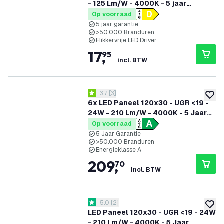
- 125 Lm/W - 4000K - 5 jaar
garantie
Op voorraad
5 jaar garantie
>50.000 Branduren
Flikkervrije LED Driver
17
,
95
incl. BTW
reviews drawer openen
3.7
[
3
]
3.7 score sterren
toevoe
6x LED Paneel 120x30 - UGR <19 -
24W - 210 Lm/W - 4000K - 5 Jaar
Garantie - Energieklasse A
Op voorraad
5 Jaar Garantie
>50.000 Branduren
Energieklasse A
209
,
70
incl. BTW
reviews drawer openen
5.0
[
2
]
5 score sterren
toevoe
LED Paneel 120x30 - UGR <19 - 24W
- 210 Lm/W - 4000K - 5 Jaar