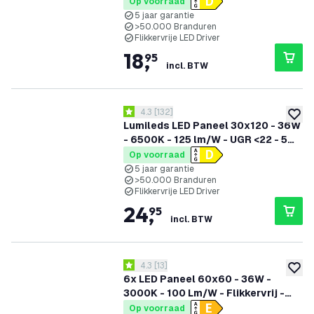
Jaar Garantie
Op voorraad
5 jaar garantie
>50.000 Branduren
Flikkervrije LED Driver
18
,
95
incl. BTW
reviews drawer openen
4.3
[
132
]
4.3 score sterren
toevoe
Lumileds LED Paneel 30x120 - 36W
- 6500K - 125 lm/W - UGR <22 - 5
Jaar Garantie
Op voorraad
5 jaar garantie
>50.000 Branduren
Flikkervrije LED Driver
24
,
95
incl. BTW
reviews drawer openen
4.3
[
13
]
4.3 score sterren
toevoe
6x LED Paneel 60x60 - 36W -
3000K - 100 Lm/W - Flikkervrij -
UGR <22 - 3 Jaar Garantie
Op voorraad