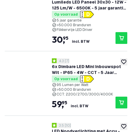
toevoe
Lumileds LED Paneel 30x30 - 12W -
125 Lm/W - 6500K - 5 jaar garantie
- Incl. Dimbare LED Driver
Op voorraad
5 jaar garantie
>50.000 Branduren
Flikkervrije LED Driver
30
,
95
incl. BTW
reviews drawer openen
4.3
[
7
]
4.3 score sterren
toevoe
6x Dimbare LED Mini Inbouwspot
Wit - IP65 - 4W - CCT - 5 Jaar
Garantie - Geschikt voor de
Op voorraad
Badkamer
95 Lumen per Watt
>50.000 Branduren
CCT: 2200/2700/3000/4000K
59
,
95
incl. BTW
reviews drawer openen
3.5
[
10
]
3.5 score sterren
toevoe
LED Noodverlichting met Accu -