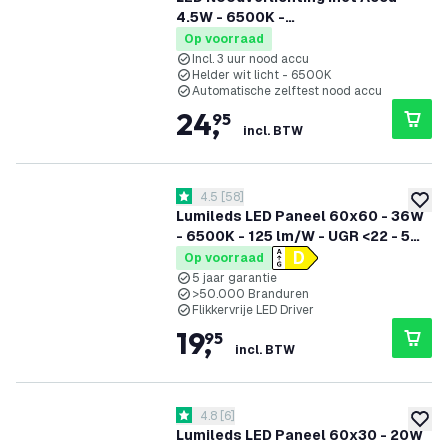
4.5W - 6500K -
Plafondmontage/Wandmontage
Op voorraad
Incl. 3 uur nood accu
Helder wit licht - 6500K
Automatische zelftest nood accu
24
,
95
incl. BTW
reviews drawer openen
4.5
[
58
]
4.5 score sterren
toevoe
Lumileds LED Paneel 60x60 - 36W
- 6500K - 125 lm/W - UGR <22 - 5
Jaar Garantie
Op voorraad
5 jaar garantie
>50.000 Branduren
Flikkervrije LED Driver
19
,
95
incl. BTW
reviews drawer openen
4.8
[
6
]
4.8 score sterren
toevoe
Lumileds LED Paneel 60x30 - 20W