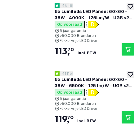
reviews drawer openen
4.5
[
8
]
4.5 score sterren
toevoe
6x Lumileds LED Paneel 60x60 -
36W - 4000K - 125Lm/W - UGR <22
- 5 Jaar Garantie
Op voorraad
5 jaar garantie
>50.000 Branduren
Flikkervrije LED Driver
113
,
70
incl. BTW
reviews drawer openen
4.1
[
15
]
4.1 score sterren
toevoe
6x Lumileds LED Paneel 60x60 -
36W - 6500K - 125 lm/W - UGR <22
- 5 Jaar Garantie
Op voorraad
5 jaar garantie
>50.000 Branduren
Flikkervrije LED Driver
119
,
70
incl. BTW