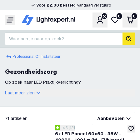
Voor 22:00 besteld
, vandaag verstuurd
0
0
Account
Mijn verlangl
Win
Menu
Waar ben je naar op zoek?
zoek
Professional Of Installateur
Gezondheidszorg
Op zoek naar LED Praktijkverlichting?
Laat meer zien
filteren
71
artikelen
Aanbevolen
reviews drawer openen
4.3
[
12
]
4.3 score sterren
toevoe
6x LED Paneel 60x60 - 36W -