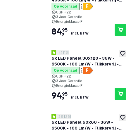
4000K - 100 Lm/W - Flikkervrij -
UGR <22 - 3 Jaar Garantie
Op voorraad
UGR <22
3 Jaar Garantie
Energieklasse F
84
,
95
incl. BTW
reviews drawer openen
4.1
[
18
]
4.1 score sterren
toevoe
6x LED Paneel 30x120 - 36W -
6500K - 100 Lm/W - Flikkervrij -
UGR <22 - 3 Jaar Garantie
Op voorraad
UGR <22
3 Jaar Garantie
Energieklasse F
94
,
95
incl. BTW
reviews drawer openen
3.8
[
25
]
3.8 score sterren
toevoe
6x LED Paneel 60x60 - 36W -
6500K - 100 Lm/W - Flikkervrij -