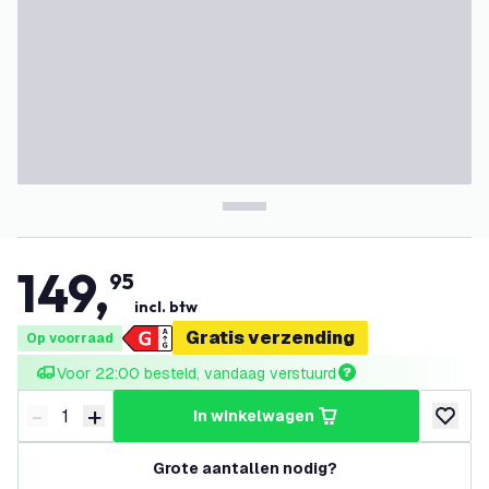
149
,
95
incl. btw
Gratis verzending
Op voorraad
Voor 22:00 besteld, vandaag verstuurd
-
+
in winkelwagen
Verminder hoeveelheid
Verhoog hoeveelheid
toevoeg
Grote aantallen nodig?