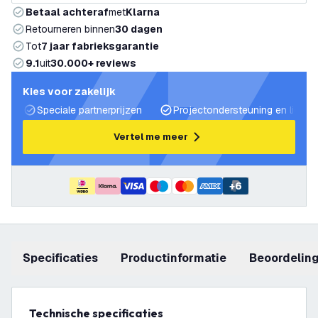
Betaal achteraf
met
Klarna
Retourneren binnen
30 dagen
Tot
7 jaar fabrieksgarantie
9.1
uit
30.000+ reviews
Kies voor zakelijk
Speciale partnerprijzen
Projectondersteuning en lichtp
Vertel me meer
+
6
Specificaties
productinformatie
beoordelin
Technische specificaties