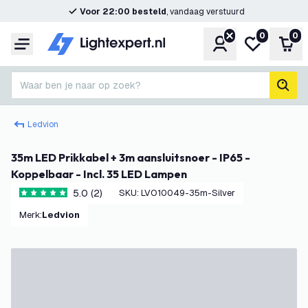
Voor 22:00 besteld
, vandaag verstuurd
0
0
Account
Mijn verlangl
Win
Menu
Waar ben je naar op zoek?
zoek
Ledvion
35m LED Prikkabel + 3m aansluitsnoer - IP65 -
Koppelbaar - Incl. 35 LED Lampen
5.0 (2)
SKU
:
LVO10049-35m-Silver
5 score sterren
Merk
:
Ledvion