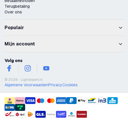
Betaalmethoden
Terugbetaling
Over ons
Populair
Mijn account
Volg ons
facebook
instagram
youtube
© 2026 - Lightexpert.nl
Algemene Voorwaarden
Privacy
Cookies
payment methods
shipment methods