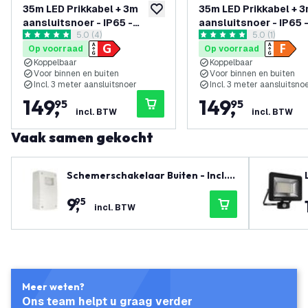
35m LED Prikkabel + 3m
35m LED Prikkabel + 
toevoegen aan verlanglijst
aansluitsnoer - IP65 -
aansluitsnoer - IP65 
reviews drawer openen
5.0 (4)
reviews draw
5.0 (1)
Koppelbaar - Incl. 35 LED
Koppelbaar - Incl. 35 
5 score sterren
5 score sterren
Op voorraad
Op voorraad
Lampen
Lampen
Koppelbaar
Koppelbaar
Voor binnen en buiten
Voor binnen en buiten
Incl. 3 meter aansluitsnoer
Incl. 3 meter aansluitsno
149
,
149
,
95
95
incl. BTW
incl. BTW
Vaak samen gekocht
Schemerschakelaar Buiten - Incl. T
ijdklok - IP54
9
,
95
incl. BTW
Meer weten?
Ons team helpt u graag verder