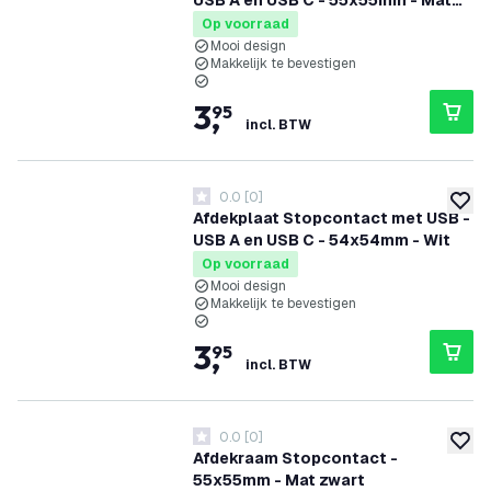
USB A en USB C - 55x55mm - Mat
zwart
Op voorraad
Mooi design
Makkelijk te bevestigen
3
,
95
incl. BTW
0.0
[
0
]
0 score sterren
toevoe
Afdekplaat Stopcontact met USB -
USB A en USB C - 54x54mm - Wit
Op voorraad
Mooi design
Makkelijk te bevestigen
3
,
95
incl. BTW
0.0
[
0
]
0 score sterren
toevoe
Afdekraam Stopcontact -
55x55mm - Mat zwart