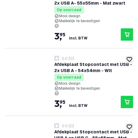
2x USB A- 55x55mm - Mat zwart
Op voorraad
Mooi design
Makkelijk te bevestigen
3
,
95
incl. BTW
0.0
[
0
]
0 score sterren
toevoe
Afdekplaat Stopcontact met USB -
2x USB A - 54x54mm - Wit
Op voorraad
Mooi design
Makkelijk te bevestigen
3
,
95
incl. BTW
0.0
[
0
]
0 score sterren
toevoe
Afdekplaat Stopcontact met USB -