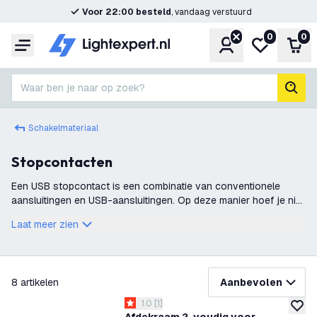
Voor 22:00 besteld
, vandaag verstuurd
0
0
Account
Mijn verlangl
Win
Menu
Waar ben je naar op zoek?
zoek
Schakelmateriaal
Stopcontacten
Een USB stopcontact is een combinatie van conventionele
aansluitingen en USB-aansluitingen. Op deze manier hoef je niet
langer een plug van een draagbare oplader in te vullen. Nu kun
Laat meer zien
je een USB-verbin
filteren
8
artikelen
Aanbevolen
reviews drawer openen
1.0
[
1
]
1 score sterren
toevoe