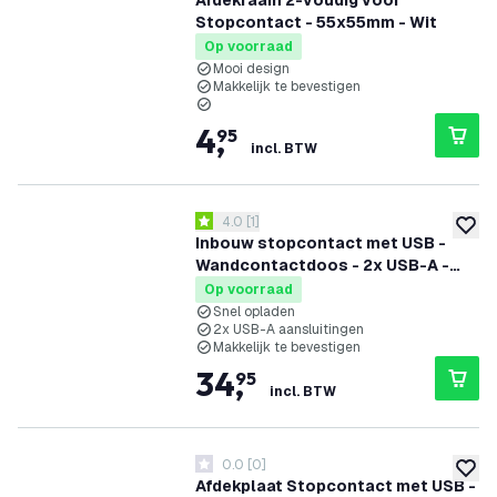
Afdekraam 2-voudig voor
Stopcontact - 55x55mm - Wit
Op voorraad
Mooi design
Makkelijk te bevestigen
4
,
95
incl. BTW
reviews drawer openen
4.0
[
1
]
4 score sterren
toevoe
Inbouw stopcontact met USB -
Wandcontactdoos - 2x USB-A -
3.4A
Op voorraad
Snel opladen
2x USB-A aansluitingen
Makkelijk te bevestigen
34
,
95
incl. BTW
0.0
[
0
]
0 score sterren
toevoe
Afdekplaat Stopcontact met USB -