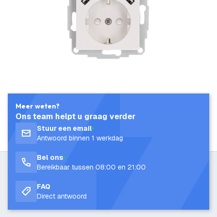
Meer weten?
Ons team helpt u graag verder
Stuur een email
Antwoord binnen 1 werkdag
Bel ons
Bereikbaar tussen 08:00 en 21:00
FAQ
Direct antwoord