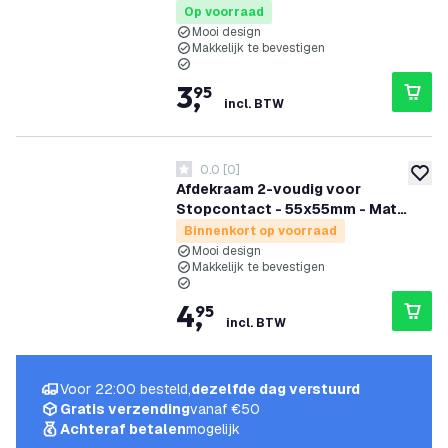
Op voorraad
Mooi design
Makkelijk te bevestigen
3
,
95
incl. BTW
0.0
[
0
]
0 score sterren
toevoe
Afdekraam 2-voudig voor
Stopcontact - 55x55mm - Mat
zwart
Binnenkort op voorraad
Mooi design
Makkelijk te bevestigen
4
,
95
incl. BTW
Voor 22:00 besteld,
dezelfde dag verstuurd
Gratis verzending
vanaf €50
Achteraf betalen
mogelijk