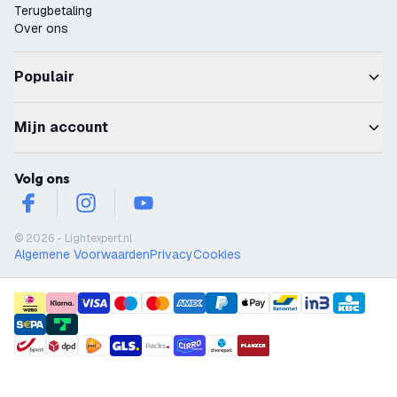
Terugbetaling
Over ons
Populair
Mijn account
Volg ons
facebook
instagram
youtube
© 2026 - Lightexpert.nl
Algemene Voorwaarden
Privacy
Cookies
payment methods
shipment methods