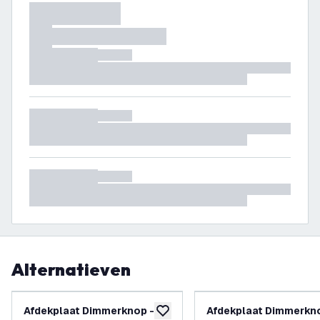
Alternatieven
Afdekplaat Dimmerknop -
Afdekplaat Dimmerkn
toevoegen aan verlanglijst