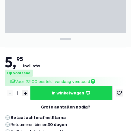
5
,
95
incl. btw
Op voorraad
Voor 22:00 besteld, vandaag verstuurd
-
+
in winkelwagen
Verminder hoeveelheid
Verhoog hoeveelheid
toevoeg
Grote aantallen nodig?
Betaal achteraf
met
Klarna
Retourneren binnen
30 dagen