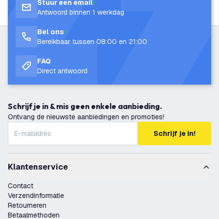
Stuur een email
Antwoord binnen 1 werkdag
Bel ons
Bereikbaar tussen 08:00 en 21:00
FAQ
Direct antwoord
Schrijf je in & mis geen enkele aanbieding.
Ontvang de nieuwste aanbiedingen en promoties!
Schrijf je in!
Klantenservice
Contact
Verzendinformatie
Retourneren
Betaalmethoden