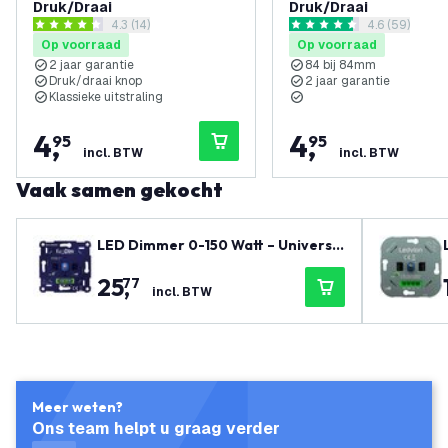
Druk/Draai
Druk/Draai
reviews drawer openen
4.3 (14)
reviews draw
4.6 (59)
4.3 score sterren
4.6 score sterren
Op voorraad
Op voorraad
2 jaar garantie
84 bij 84mm
Druk/draai knop
2 jaar garantie
Klassieke uitstraling
4
,
4
,
95
95
incl. BTW
incl. BTW
Vaak samen gekocht
LED Dimmer 0-150 Watt – Universe
el - Fase Afsnijding - Ecodim 04
25
,
77
incl. BTW
Meer weten?
Ons team helpt u graag verder