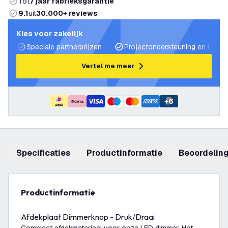
Tot
7 jaar fabrieksgarantie
9.1
uit
30.000+ reviews
Kies voor zakelijk
Speciale partnerprijzen
Projectondersteuning en lichtp
Vertel me meer
+
6
Specificaties
productinformatie
beoordelin
productinformatie
Afdekplaat Dimmerknop - Druk/Draai