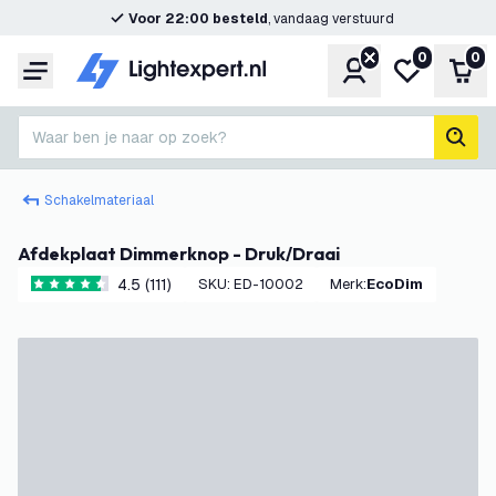
Voor 22:00 besteld
, vandaag verstuurd
0
0
Account
Mijn verlangl
Win
Menu
Waar ben je naar op zoek?
zoek
Schakelmateriaal
Afdekplaat Dimmerknop - Druk/Draai
4.5 (111)
SKU
:
ED-10002
Merk
:
EcoDim
4.5 score sterren