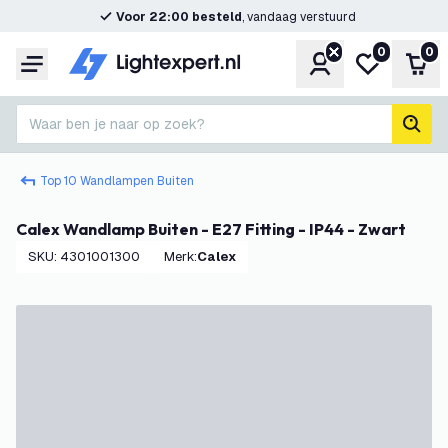
Voor 22:00 besteld
, vandaag verstuurd
0
0
Account
Mijn verlangl
Win
Menu
Waar ben je naar op zoek?
zoek
Top 10 Wandlampen Buiten
Calex Wandlamp Buiten - E27 Fitting - IP44 - Zwart
SKU
:
4301001300
Merk
:
Calex