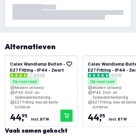
Alternatieven
Calex Wandlamp Buiten -
Calex Wandlamp Buite
toevoegen aan verlanglijst
E27 Fitting - IP44 - Zwart
E27 Fitting - IP44 - Zw
reviews drawer openen
4.0 (2)
reviews draw
5.0 (1)
4 score sterren
5 score sterren
Op voorraad
Op voorraad
Modern ontwerp
Modern ontwerp
IP44: Stof- en
IP44: Stof- en
Spatwaterbestendig
Spatwaterbestendig
E27 Fitting: kies de beste
E27 Fitting: kies de beste
lichtbron
lichtbron
44
,
44
,
95
95
incl. BTW
incl. BTW
Vaak samen gekocht