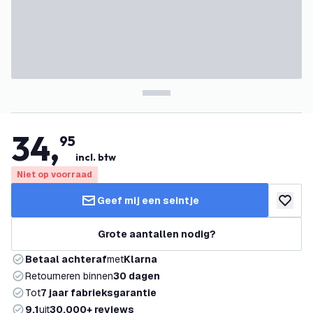
34
,
95
incl. btw
Niet op voorraad
Geef mij een seintje
toevoeg
Grote aantallen nodig?
Betaal achteraf
met
Klarna
Retourneren binnen
30 dagen
Tot
7 jaar fabrieksgarantie
9.1
uit
30.000+ reviews