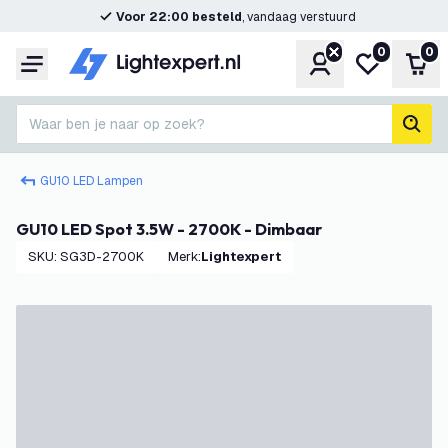
Voor 22:00 besteld
, vandaag verstuurd
0
0
Account
Mijn verlangl
Win
Menu
Waar ben je naar op zoek?
zoek
GU10 LED Lampen
GU10 LED Spot 3.5W - 2700K - Dimbaar
SKU
:
SG3D-2700K
Merk
:
Lightexpert