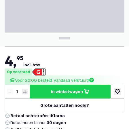
4
,
95
incl. btw
Op voorraad
Voor 22:00 besteld, vandaag verstuurd
-
+
in winkelwagen
Verminder hoeveelheid
Verhoog hoeveelheid
toevoeg
Grote aantallen nodig?
Betaal achteraf
met
Klarna
Retourneren binnen
30 dagen