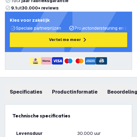
Tot
7 jaar fabrieksgarantie
9.1
uit
30.000+ reviews
Kies voor zakelijk
Speciale partnerprijzen
Projectondersteuning en lichtp
Vertel me meer
+
6
Specificaties
productinformatie
beoordelin
Technische specificaties
Levensduur
30.000 uur