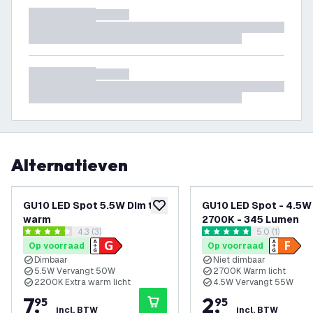
Alternatieven
GU10 LED Spot 5.5W Dim to
GU10 LED Spot - 4.5W
toevoegen aan verlanglijst
warm
2700K - 345 Lumen
reviews drawer openen
4.3 (3)
reviews draw
5.0 (1)
4.3 score sterren
5 score sterren
Op voorraad
Op voorraad
Dimbaar
Niet dimbaar
5.5W Vervangt 50W
2700K Warm licht
2200K Extra warm licht
4.5W Vervangt 55W
7
,
2
,
95
95
incl. BTW
incl. BTW