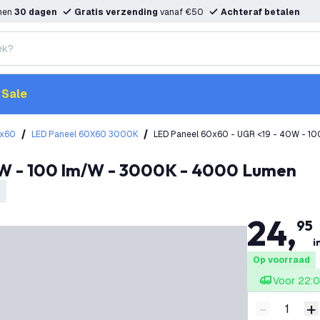
nnen
30 dagen
Gratis verzending
vanaf €50
Achteraf betalen
Sale
0x60
LED Paneel 60X60 3000K
LED Paneel 60x60 - UGR <19 - 40W - 
0W - 100 lm/W - 3000K - 4000 Lumen
24
,
95
i
Op voorraad
Voor 22:0
-
+
Verminder 
V