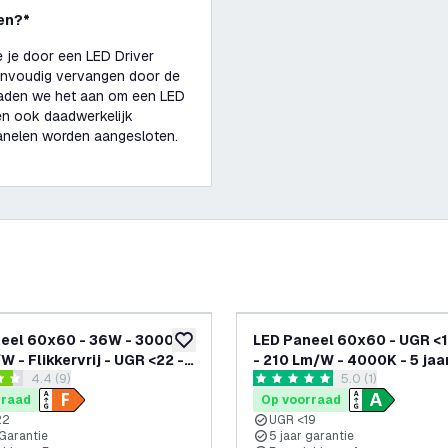
ken?*
e je door een LED Driver
 eenvoudig vervangen door de
raden we het aan om een LED
len ook daadwerkelijk
anelen worden aangesloten.
eel 60x60 - 36W - 3000K -
LED Paneel 60x60 - UGR <
glijst
toevoegen aan verlanglijst
 - Flikkervrij - UGR <22 -
- 210 Lm/W - 4000K - 5 jaa
reviews drawer openen
4.4 (9)
reviews drawer o
5.0 (1)
Garantie
garantie - Energieklasse A
 sterren
5 score sterren
rraad
Op voorraad
22
UGR <19
 Garantie
5 jaar garantie