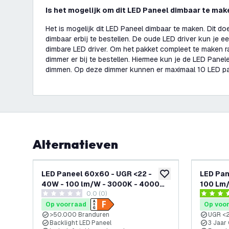
Is het mogelijk om dit LED Paneel dimbaar te ma
Het is mogelijk dit LED Paneel dimbaar te maken. Dit do
dimbaar erbij te bestellen. De oude LED driver kun je
dimbare LED driver. Om het pakket compleet te maken 
dimmer er bij te bestellen. Hiermee kun je de LED Pane
dimmen. Op deze dimmer kunnen er maximaal 10 LED p
Alternatieven
LED Paneel 60x60 - UGR <22 -
LED Pan
toevoegen aan verlan
40W - 100 lm/W - 3000K - 4000
100 Lm/W
0.0 (0)
Lumen
3 Jaar 
0 score sterren
4.4 score
Op voorraad
Op voo
>50.000 Branduren
UGR <
Backlight LED Paneel
3 Jaar