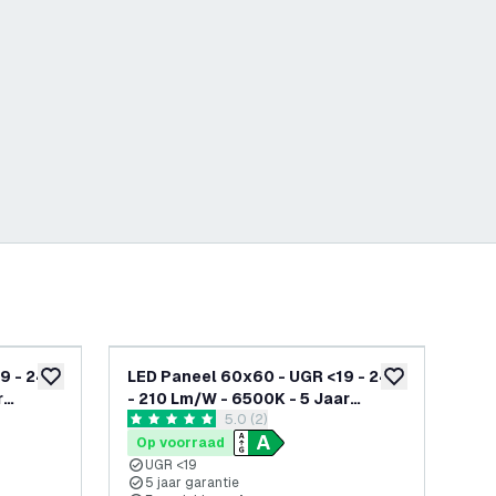
19 - 24W
LED Paneel 60x60 - UGR <19 - 24W
LE
toevoegen aan verlanglijst
toevoegen aan v
r
- 210 Lm/W - 6500K - 5 Jaar
100
penen
reviews drawer openen
5.0 (2)
Garantie - Energieklasse A
3 J
5 score sterren
3.8 
Op voorraad
Op
UGR <19
5 jaar garantie
3