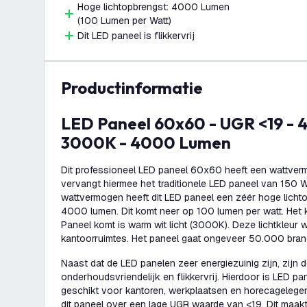
Hoge lichtopbrengst: 4000 Lumen
(100 Lumen per Watt)
Dit LED paneel is flikkervrij
productinformatie
LED Paneel 60x60 - UGR <19 - 40W - 100 lm/W -
3000K - 4000 Lumen
Dit professioneel LED paneel 60x60 heeft een wattve
vervangt hiermee het traditionele LED paneel van 150 W
wattvermogen heeft dit LED paneel een zéér hoge lichto
4000 lumen. Dit komt neer op 100 lumen per watt. Het kl
Paneel komt is warm wit licht (3000K). Deze lichtkleur 
kantoorruimtes. Het paneel gaat ongeveer 50.000 bra
Naast dat de LED panelen zeer energiezuinig zijn, zijn
onderhoudsvriendelijk en flikkervrij. Hierdoor is LED p
geschikt voor kantoren, werkplaatsen en horecagelege
dit paneel over een lage UGR waarde van <19. Dit maakt