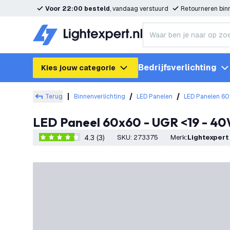
Voor 22:00 besteld
, vandaag verstuurd
Retourneren bi
Bedrijfsverlichting
Kies jouw categorie
Terug
Binnenverlichting
LED Panelen
LED Panelen 6
LED Paneel 60x60 - UGR <19 - 4
4.3 (3)
SKU
:
273375
Merk
:
Lightexpert
4.3 score sterren