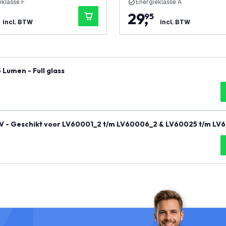
eklasse F
Energieklasse A
29
,
95
incl. BTW
incl. BTW
Lumen - Full glass
0V - Geschikt voor LV60001_2 t/m LV60006_2 & LV60025 t/m LV