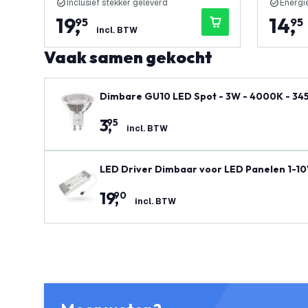
Inclusief stekker geleverd
Energi
19
,
14
,
95
95
incl. BTW
Vaak samen gekocht
Dimbare GU10 LED Spot - 3W - 4000K - 345 
3
,
95
incl. BTW
LED Driver Dimbaar voor LED Panelen 1-1
28
19
,
90
incl. BTW