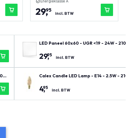
Energieklasse A
E
29
,
1
95
incl. BTW
LED Paneel 60x60 - UGR <19 - 24W - 210 Lm/W 
29
,
95
incl. BTW
600
Calex Candle LED Lamp - E14 - 2.5W - 2100K -
4
,
95
incl. BTW