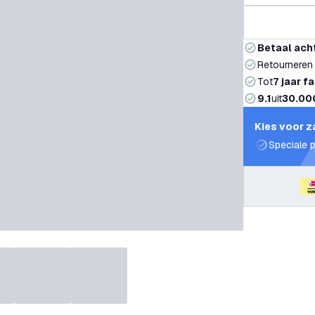
Betaal ach
Retourneren
Tot
7 jaar f
9.1
uit
30.00
Kies voor z
Speciale p