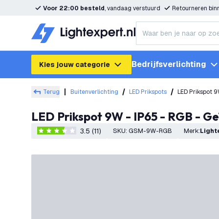
Voor 22:00 besteld
, vandaag verstuurd
Retourneren bi
Bedrijfsverlichting
Kies jouw categorie
Terug
Buitenverlichting
LED Prikspots
LED Prikspot 9
LED Prikspot 9W - IP65 - RGB - G
3.5 (11)
SKU
:
GSM-9W-RGB
Merk
:
Ligh
3.5 score sterren