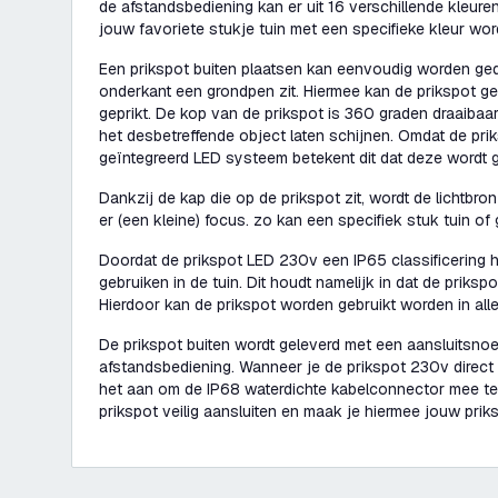
de afstandsbediening kan er uit 16 verschillende kleur
jouw favoriete stukje tuin met een specifieke kleur word
Een prikspot buiten plaatsen kan eenvoudig worden ge
onderkant een grondpen zit. Hiermee kan de prikspot g
geprikt. De kop van de prikspot is 360 graden draaibaar.
het desbetreffende object laten schijnen. Omdat de pr
geïntegreerd LED systeem betekent dit dat deze wordt ge
Dankzij de kap die op de prikspot zit, wordt de lichtbron
er (een kleine) focus. zo kan een specifiek stuk tuin o
Doordat de prikspot LED 230v een IP65 classificering he
gebruiken in de tuin. Dit houdt namelijk in dat de prikspo
Hierdoor kan de prikspot worden gebruikt worden in al
De prikspot buiten wordt geleverd met een aansluitsno
afstandsbediening. Wanneer je de prikspot 230v direct 
het aan om de IP68 waterdichte kabelconnector mee te 
prikspot veilig aansluiten en maak je hiermee jouw prik