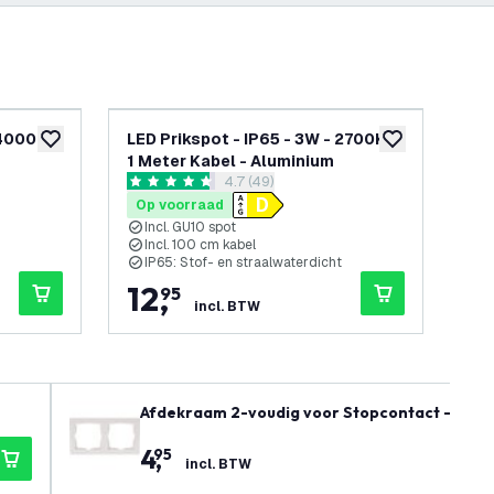
 4000K -
LED Prikspot - IP65 - 3W - 2700K -
LED
toevoegen aan verlanglijst
toevoegen aan v
1 Meter Kabel - Aluminium
openen
reviews drawer openen
4.7 (49)
4.7 score sterren
4.5 
Op voorraad
Op
Incl. GU10 spot
I
Incl. 100 cm kabel
I
IP65: Stof- en straalwaterdicht
I
12
,
2
95
incl. BTW
Afdekraam 2-voudig voor Stopcontact - 55x5
4
,
95
incl. BTW