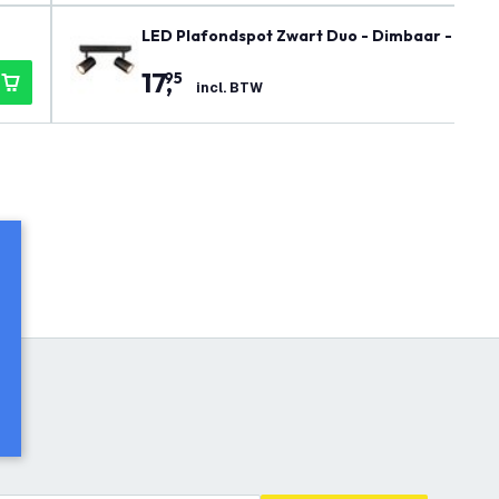
LED Plafondspot Zwart Duo - Dimbaar - 3W -
17
,
95
incl. BTW