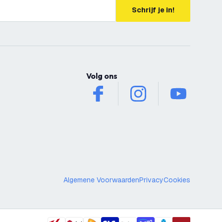
Schrijf je in!
Volg ons
facebook
instagram
youtube
Algemene Voorwaarden
Privacy
Cookies
19
,
95
in winkelwagen