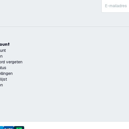
count
unt
en
rd vergeten
atus
llingen
ijst
en
D