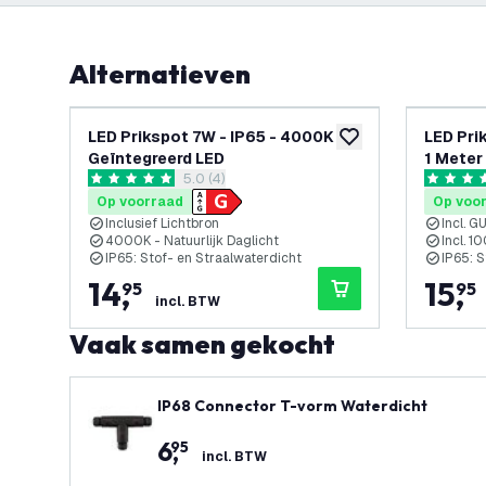
Alternatieven
LED Prikspot 7W - IP65 - 4000K -
LED Pri
toevoegen aan verlan
Geïntegreerd LED
1 Meter
reviews drawer openen
5.0 (4)
5 score sterren
5 score s
Op voorraad
Op voo
Inclusief Lichtbron
Incl. G
4000K - Natuurlijk Daglicht
Incl. 1
IP65: Stof- en Straalwaterdicht
IP65: S
14
,
15
,
95
95
incl. BTW
Vaak samen gekocht
IP68 Connector T-vorm Waterdicht
6
,
95
incl. BTW