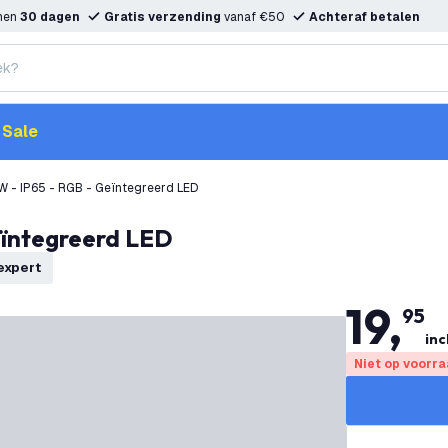
nnen
30 dagen
Gratis verzending
vanaf €50
Achteraf betalen
Sale
W - IP65 - RGB - Geïntegreerd LED
eïntegreerd LED
texpert
19
,
95
inc
Niet op voorr