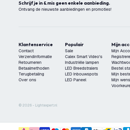
Schrijf je in & mis geen enkele aanbieding.
Ontvang de nieuwste aanbiedingen en promoties!
Klantenservice
Populair
Mijn ac
Contact
Sale
Mijn Acco
Verzendinformatie
Calex Smart Video's
Registrer
Retourneren
Industriële lampen
Wachtwoo
Betaalmethoden
LED Breedstralers
Bestel st
Terugbetaling
LED Inbouwspots
Mijn beste
Over ons
LED Paneel
Mijn wensl
Voorkeur
© 2026 - Lightexpert.nl
LED Prikspot 9W - IP65 - RGB - Geïntegreerd LE