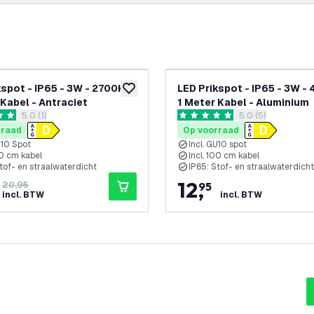
-
24
%
kspot - IP65 - 3W - 2700K -
LED Prikspot - IP65 - 3W -
glijst
toevoegen aan verlanglijst
 Kabel - Antraciet
1 Meter Kabel - Aluminium
reviews drawer openen
5.0 (1)
reviews drawer 
5.0 (5)
terren
5 score sterren
rraad
Op voorraad
U10 Spot
Incl. GU10 spot
00 cm kabel
Incl. 100 cm kabel
tof- en straalwaterdicht
IP65: Stof- en straalwaterdicht
12
,
20,95
95
incl. BTW
incl. BTW