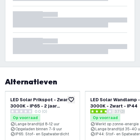
Alternatieven
LED Solar Prikspot - Zwart -
LED Solar Wandlamp -
toevoegen aan verlanglijst
3000K - IP65 - 2 jaar
3000K - Zwart - IP44
0.0 (0)
reviews draw
3.7 (3)
garantie
0 score sterren
3.7 score sterren
Op voorraad
Op voorraad
Lange brandtijd 8-12 uur
Werkt op zonne-energie
Opgeladen binnen 7-9 uur
Lange brandtijd 35-40 u
IP65: Stof- en Spatwaterdicht
IP44: Stof- en Spatwate