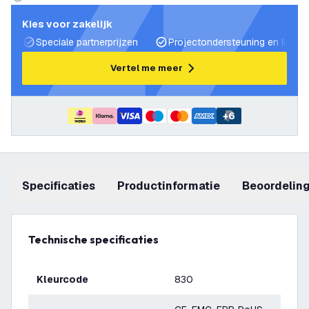
Kies voor zakelijk
Speciale partnerprijzen
Projectondersteuning en lichtp
Vertel me meer
+
6
Specificaties
productinformatie
beoordelin
Technische specificaties
Kleurcode
830