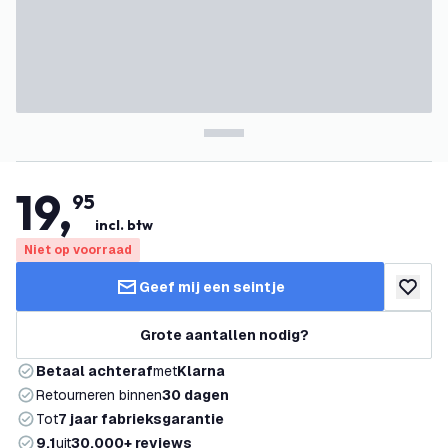
19
,
95
incl. btw
Niet op voorraad
Geef mij een seintje
toevoeg
Grote aantallen nodig?
Betaal achteraf
met
Klarna
Retourneren binnen
30 dagen
Tot
7 jaar fabrieksgarantie
9.1
uit
30.000+ reviews