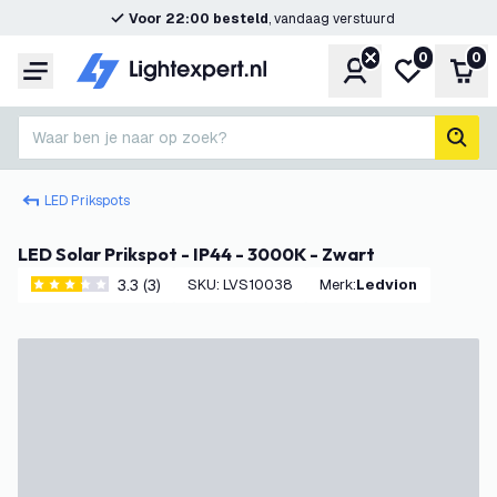
Voor 22:00 besteld
, vandaag verstuurd
0
0
Account
Mijn verlangl
Win
Menu
Waar ben je naar op zoek?
zoek
LED Prikspots
LED Solar Prikspot - IP44 - 3000K - Zwart
3.3 (3)
SKU
:
LVS10038
Merk
:
Ledvion
3.3 score sterren