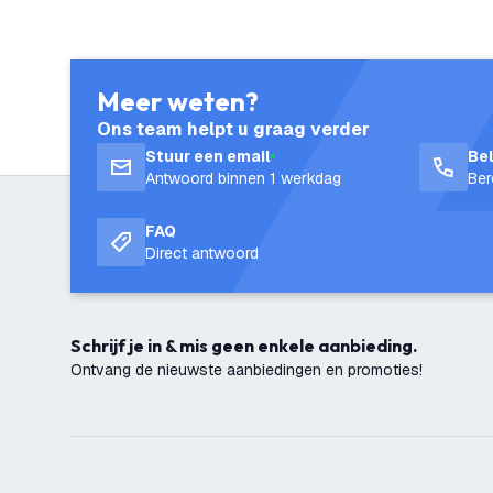
Meer weten?
Ons team helpt u graag verder
Stuur een email
Be
Antwoord binnen 1 werkdag
Ber
FAQ
Direct antwoord
Schrijf je in & mis geen enkele aanbieding.
Ontvang de nieuwste aanbiedingen en promoties!