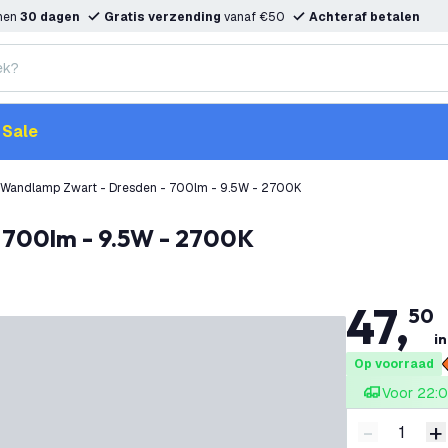
nnen
30 dagen
Gratis verzending
vanaf €50
Achteraf betalen
Sale
 Wandlamp Zwart - Dresden - 700lm - 9.5W - 2700K
 700lm - 9.5W - 2700K
47
,
50
in
Op voorraad
Voor 22:0
-
+
Verminder 
V