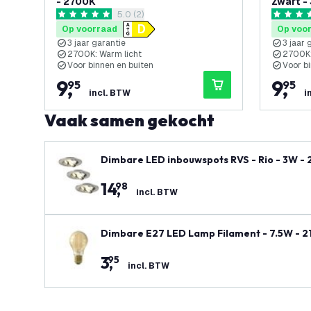
- 2700K
Zwart -
reviews drawer openen
5.0 (2)
5 score sterren
5 score s
Op voorraad
Op voo
3 jaar garantie
3 jaar 
2700K: Warm licht
2700K:
Voor binnen en buiten
Voor b
9
,
9
,
95
95
incl. BTW
i
Vaak samen gekocht
Dimbare LED inbouwspots RVS - Rio - 3W -
14
,
98
incl. BTW
Dimbare E27 LED Lamp Filament - 7.5W - 
3
,
95
incl. BTW