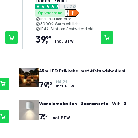
Lumen - Zwart
Vil
openen
reviews drawer openen
4.5 (12)
270
4.5 score sterren
5 sc
Op voorraad
Op
Inclusief lichtbron
I
3000K: Warm wit licht
A
IP44: Stof- en Spatwaterdicht
I
39
,
3
95
incl. BTW
45m LED Prikkabel met Afstandsbediening - 22
& Play
114,21
79
,
95
incl. BTW
Wandlamp buiten - Sacramento - Wit - GU10 F
7
,
95
incl. BTW