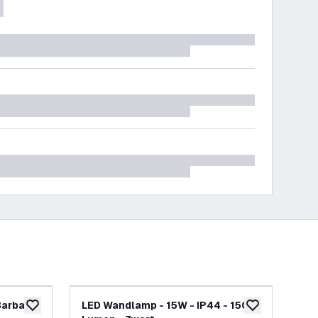
Barbara
LED Wandlamp - 15W - IP44 - 1500
LE
toevoegen aan verlanglijst
toevoegen aan v