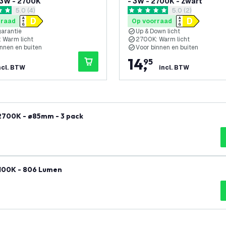
 3W - 2700K
- 3W - 2700K - Zwart
reviews drawer openen
5.0 (4)
reviews drawer 
5.0 (2)
terren
5 score sterren
rraad
Op voorraad
garantie
Up & Down licht
 Warm licht
2700K: Warm licht
innen en buiten
Voor binnen en buiten
14
,
95
ncl. BTW
incl. BTW
 2700K - ø85mm - 3 pack
2100K - 806 Lumen