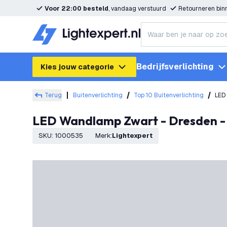
Voor 22:00 besteld
, vandaag verstuurd
Retourneren bi
Bedrijfsverlichting
Kies jouw categorie
Terug
Buitenverlichting
Top 10 Buitenverlichting
LED
LED Wandlamp Zwart - Dresden -
SKU
:
1000535
Merk
:
Lightexpert