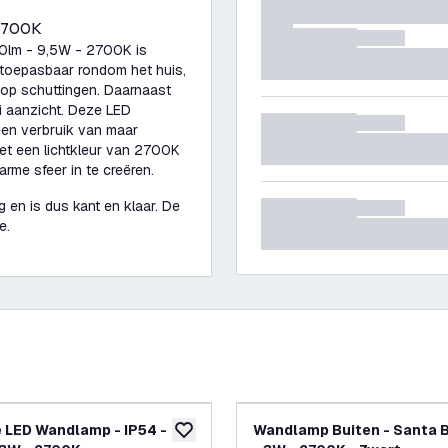
 2700K
0lm - 9,5W - 2700K is
 toepasbaar rondom het huis,
 op schuttingen. Daarnaast
i aanzicht. Deze LED
en verbruik van maar
Met een lichtkleur van 2700K
arme sfeer in te creëren.
 en is dus kant en klaar. De
ee.
 LED Wandlamp - IP54 -
Wandlamp Buiten - Santa 
glijst
toevoegen aan verlanglijst