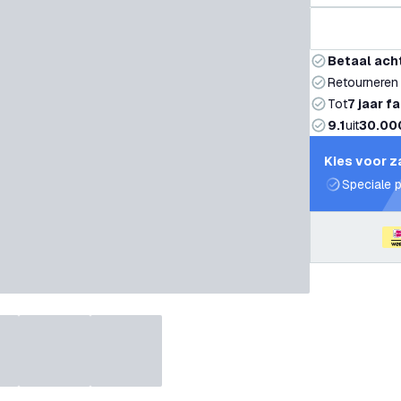
Betaal ach
Retourneren
Tot
7 jaar f
9.1
uit
30.00
Kies voor z
Speciale p