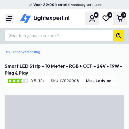
Voor 22:00 besteld
, vandaag verstuurd
0
0
Account
Mijn verlangl
Win
Menu
Waar ben je naar op zoek?
zoek
Binnenverlichting
Smart LED Strip – 10 Meter - RGB + CCT – 24V - 19W -
Plug & Play
3.5 (13)
SKU
:
LVS20008
Merk
:
Ledvion
3.5 score sterren