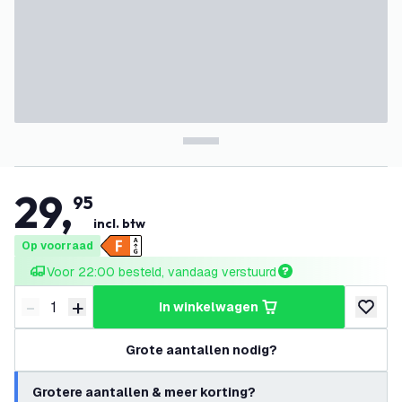
29
,
95
incl. btw
Op voorraad
Voor 22:00 besteld, vandaag verstuurd
-
+
in winkelwagen
Verminder hoeveelheid
Verhoog hoeveelheid
toevoeg
Grote aantallen nodig?
Grotere aantallen & meer korting?