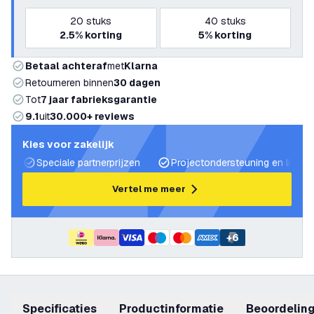
20
stuks
40
stuks
2.5%
korting
5%
korting
Betaal achteraf
met
Klarna
Retourneren binnen
30 dagen
Tot
7 jaar fabrieksgarantie
9.1
uit
30.000+ reviews
Kies voor zakelijk
Speciale partnerprijzen
Projectondersteuning en lichtp
Vertel me meer
+
6
Specificaties
productinformatie
beoordelin