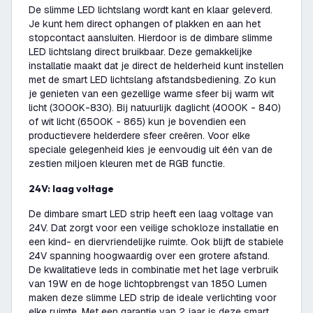
De slimme LED lichtslang wordt kant en klaar geleverd.
Je kunt hem direct ophangen of plakken en aan het
stopcontact aansluiten. Hierdoor is de dimbare slimme
LED lichtslang direct bruikbaar. Deze gemakkelijke
installatie maakt dat je direct de helderheid kunt instellen
met de smart LED lichtslang afstandsbediening. Zo kun
je genieten van een gezellige warme sfeer bij warm wit
licht (3000K-830). Bij natuurlijk daglicht (4000K - 840)
of wit licht (6500K - 865) kun je bovendien een
productievere helderdere sfeer creëren. Voor elke
speciale gelegenheid kies je eenvoudig uit één van de
zestien miljoen kleuren met de RGB functie.
24V: laag voltage
De dimbare smart LED strip heeft een laag voltage van
24V. Dat zorgt voor een veilige schokloze installatie en
een kind- en diervriendelijke ruimte. Ook blijft de stabiele
24V spanning hoogwaardig over een grotere afstand.
De kwalitatieve leds in combinatie met het lage verbruik
van 19W en de hoge lichtopbrengst van 1850 Lumen
maken deze slimme LED strip de ideale verlichting voor
elke ruimte. Met een garantie van 2 jaar is deze smart