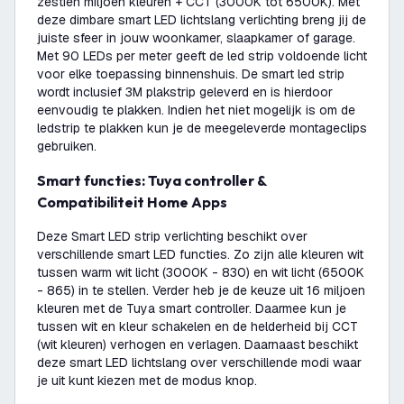
zestien miljoen kleuren + CCT (3000K tot 6500K). Met
deze dimbare smart LED lichtslang verlichting breng jij de
juiste sfeer in jouw woonkamer, slaapkamer of garage.
Met 90 LEDs per meter geeft de led strip voldoende licht
voor elke toepassing binnenshuis. De smart led strip
wordt inclusief 3M plakstrip geleverd en is hierdoor
eenvoudig te plakken. Indien het niet mogelijk is om de
ledstrip te plakken kun je de meegeleverde montageclips
gebruiken.
Smart functies: Tuya controller &
Compatibiliteit Home Apps
Deze Smart LED strip verlichting beschikt over
verschillende smart LED functies. Zo zijn alle kleuren wit
tussen warm wit licht (3000K - 830) en wit licht (6500K
- 865) in te stellen. Verder heb je de keuze uit 16 miljoen
kleuren met de Tuya smart controller. Daarmee kun je
tussen wit en kleur schakelen en de helderheid bij CCT
(wit kleuren) verhogen en verlagen. Daarnaast beschikt
deze smart LED lichtslang over verschillende modi waar
je uit kunt kiezen met de modus knop.