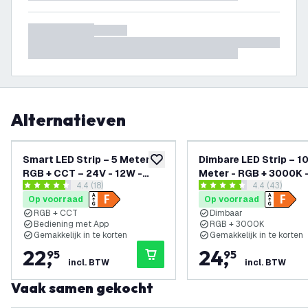
Alternatieven
Smart LED Strip – 5 Meter -
Dimbare LED Strip – 1
toevoegen aan verlanglijst
RGB + CCT – 24V - 12W -
Meter - RGB + 3000K 
reviews drawer openen
4.4 (18)
reviews draw
4.4 (43)
Plug & Play
23W - Plug & Play
4.4 score sterren
4.4 score sterren
Op voorraad
Op voorraad
RGB + CCT
Dimbaar
Bediening met App
RGB + 3000K
Gemakkelijk in te korten
Gemakkelijk in te korten
22
,
24
,
95
95
incl. BTW
incl. BTW
Vaak samen gekocht