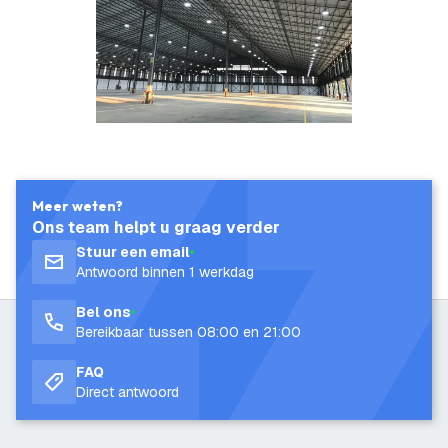
Meer weten?
Ons team helpt u graag verder
Stuur een email
Antwoord binnen 1 werkdag
Bel ons
Bereikbaar tussen 08:00 en 21:00
FAQ
Direct antwoord