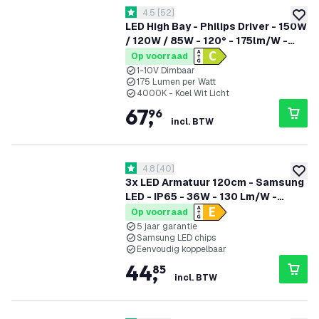
reviews drawer openen
4.5
[
52
]
4.5 score sterren
toevoe
LED High Bay - Philips Driver - 150W
/ 120W / 85W - 120° - 175lm/W -
4000K - IP65 - Dimbaar - 5 jaar
Op voorraad
garantie
1-10V Dimbaar
175 Lumen per Watt
4000K - Koel Wit Licht
67
,
96
incl. BTW
reviews drawer openen
4.8
[
40
]
4.8 score sterren
toevoe
3x LED Armatuur 120cm - Samsung
LED - IP65 - 36W - 130 Lm/W -
4000K - Koppelbaar - 5 Jaar
Op voorraad
Garantie
5 jaar garantie
Samsung LED chips
Eenvoudig koppelbaar
44
,
85
incl. BTW