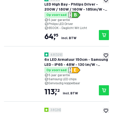
5 score sterren
toevoe
LED High Bay - Philips Driver -
200W / 180W / 160W - 185lm/W -
6500K - IP65 - Dimbaar - 90° - 5
Op voorraad
jaar garantie
5 jaar garantie
Philips LED Driver
6500K - Daglicht Wit Licht
64
,
95
incl. BTW
reviews drawer openen
4.8
[
129
]
4.8 score sterren
toevoe
6x LED Armatuur 150cm - Samsung
LED - IP65 - 48W - 130 lm/W -
4000K - Koppelbaar - 5 Jaar
Op voorraad
Garantie
5 jaar garantie
Samsung LED chips
Eenvoudig koppelbaar
113
,
72
incl. BTW
reviews drawer openen
3.8
[
26
]
3.8 score sterren