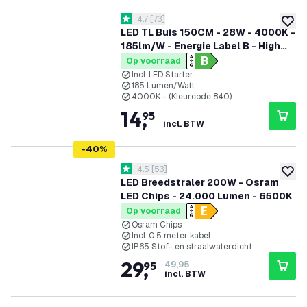
reviews drawer openen
4.7
[
73
]
4.7 score sterren
toevoe
LED TL Buis 150CM - 28W - 4000K -
185lm/W - Energie Label B - High
Efficiency
Op voorraad
Incl. LED Starter
185 Lumen/Watt
4000K - (Kleurcode 840)
14
,
95
incl. BTW
-
40
%
reviews drawer openen
4.5
[
53
]
4.5 score sterren
toevoe
LED Breedstraler 200W - Osram
LED Chips - 24.000 Lumen - 6500K
Op voorraad
Osram Chips
Incl. 0.5 meter kabel
IP65 Stof- en straalwaterdicht
29
,
95
49,95
incl. BTW