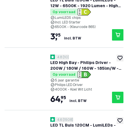
LED TL Buis 120CM - LumiLEDs -
12W - 6500K - 1920 Lumen - High
Efficiency
Op voorraad
LumiLEDS chips
Incl. LED Starter
6500K - (Kleurcode 865)
3
,
95
incl. BTW
reviews drawer openen
4.8
[
10
]
4.8 score sterren
toevoe
LED High Bay - Philips Driver -
200W / 180W / 160W - 185lm/W -
4000K - IP65 - Dimbaar - 90° - 5
Op voorraad
jaar garantie
5 jaar garantie
Philips LED Driver
4000K - Koel Wit Licht
64
,
95
incl. BTW
reviews drawer openen
4.6
[
1508
]
4.6 score sterren
toevoe
LED TL Buis 120CM - LumiLEDs -