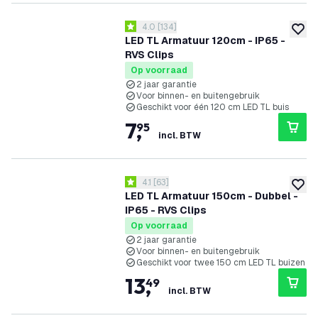
reviews drawer openen
4.0
[
134
]
4 score sterren
toevoe
LED TL Armatuur 120cm - IP65 -
RVS Clips
Op voorraad
2 jaar garantie
Voor binnen- en buitengebruik
Geschikt voor één 120 cm LED TL buis
7
,
95
incl. BTW
reviews drawer openen
4.1
[
63
]
4.1 score sterren
toevoe
LED TL Armatuur 150cm - Dubbel -
IP65 - RVS Clips
Op voorraad
2 jaar garantie
Voor binnen- en buitengebruik
Geschikt voor twee 150 cm LED TL buizen
13
,
49
incl. BTW