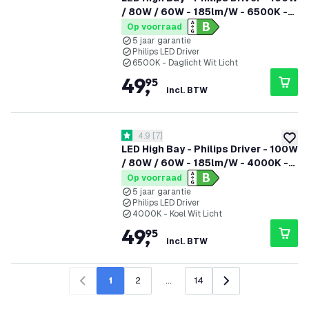
/ 80W / 60W - 185lm/W - 6500K -
IP65 - Dimbaar - 90° - 5 jaar
Op voorraad
garantie
5 jaar garantie
Philips LED Driver
6500K - Daglicht Wit Licht
49
,
95
incl. BTW
reviews drawer openen
4.9
[
7
]
4.9 score sterren
toevoe
LED High Bay - Philips Driver - 100W
/ 80W / 60W - 185lm/W - 4000K -
IP65 - Dimbaar - 90° - 5 jaar
Op voorraad
garantie
5 jaar garantie
Philips LED Driver
4000K - Koel Wit Licht
49
,
95
incl. BTW
1
2
...
14
Vorige
Volgende