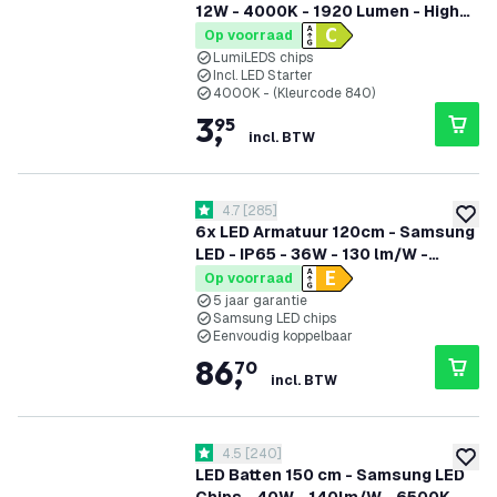
12W - 4000K - 1920 Lumen - High
Efficiency
Op voorraad
LumiLEDS chips
Incl. LED Starter
4000K - (Kleurcode 840)
3
,
95
incl. BTW
reviews drawer openen
4.7
[
285
]
4.7 score sterren
toevoe
6x LED Armatuur 120cm - Samsung
LED - IP65 - 36W - 130 lm/W -
6500K - Koppelbaar - 5 jaar
Op voorraad
garantie
5 jaar garantie
Samsung LED chips
Eenvoudig koppelbaar
86
,
70
incl. BTW
reviews drawer openen
4.5
[
240
]
4.5 score sterren
toevoe
LED Batten 150 cm - Samsung LED