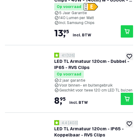
Chips - 40W - 140lm/W - 6500K - 5
Jaar Garantie
Op voorraad
5 Jaar Garantie
140 Lumen per Watt
Incl. Samsung Chips
13
,
95
incl. BTW
reviews drawer openen
4.1
[
126
]
4.1 score sterren
toevoe
LED TL Armatuur 120cm - Dubbel -
IP65 - RVS Clips
Op voorraad
2 jaar garantie
Voor binnen- en buitengebruik
Geschikt voor twee 120 cm LED TL buizen
8
,
95
incl. BTW
reviews drawer openen
4.4
[
403
]
4.4 score sterren
toevoe
LED TL Armatuur 120cm - IP65 -
Koppelbaar - RVS Clips