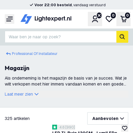
Voor 22:00 besteld
, vandaag verstuurd
0
0
Account
Mijn verlangl
Win
Menu
Waar ben je naar op zoek?
zoek
Professional Of Installateur
Magazijn
Als onderneming is het magazijn de basis van je succes. Wat je
wilt verkopen moet hier immers vandaan komen en een goede
verlichting draagt bij aan het correct picken en versturen van de
Laat meer zien
orders van kl
filteren
325
artikelen
Aanbevolen
reviews drawer openen
4.6
[
990
]
4.6 score sterren
toevoe