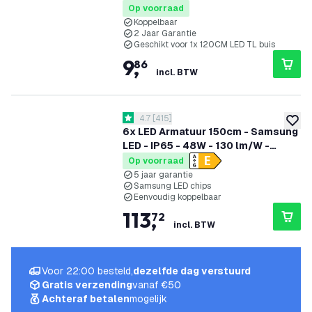
Op voorraad
Koppelbaar
2 Jaar Garantie
Geschikt voor 1x 120CM LED TL buis
9
,
86
incl. BTW
reviews drawer openen
4.7
[
415
]
4.7 score sterren
toevoe
6x LED Armatuur 150cm - Samsung
LED - IP65 - 48W - 130 lm/W -
6500K - Koppelbaar - 5 Jaar
Op voorraad
Garantie
5 jaar garantie
Samsung LED chips
Eenvoudig koppelbaar
113
,
72
incl. BTW
Voor 22:00 besteld,
dezelfde dag verstuurd
Gratis verzending
vanaf €50
Achteraf betalen
mogelijk