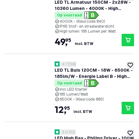
toevoe
LED TL Armatuur 150CM - 2x28W -
10360 Lumen - 4000K - High
Efficiency - Energie Label B - IP65 -
Op voorraad
Incl. LED TL
4000K - (Kleurcode 840)
IP65 Stof- en straalwaterdicht
High lumen: 185 Lumen per Watt
49
,
95
incl. BTW
reviews drawer openen
4.7
[
136
]
4.7 score sterren
toevoe
LED TL Buis 120CM - 18W - 6500K -
185lm/W - Energie Label B - High
Efficiency
Op voorraad
Incl. LED Starter
185 Lumen/Watt
6500K - (Kleurcode 865)
12
,
95
incl. BTW
reviews drawer openen
5.0
[
10
]
5 score sterren
toevoe
LED High Bay - Philips Driver - 100W