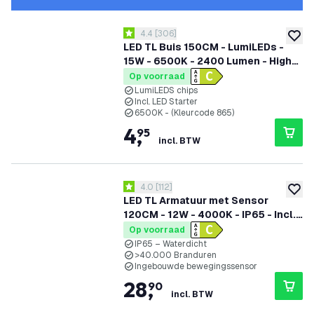
reviews drawer openen
4.4
[
306
]
4.4 score sterren
toevoe
LED TL Buis 150CM - LumiLEDs -
15W - 6500K - 2400 Lumen - High
Efficiency
Op voorraad
LumiLEDS chips
Incl. LED Starter
6500K - (Kleurcode 865)
4
,
95
incl. BTW
reviews drawer openen
4.0
[
112
]
4 score sterren
toevoe
LED TL Armatuur met Sensor
120CM - 12W - 4000K - IP65 - Incl.
LumiLEDs LED TL
Op voorraad
IP65 – Waterdicht
>40.000 Branduren
Ingebouwde bewegingssensor
28
,
90
incl. BTW