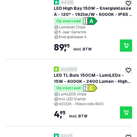
reviews drawer openen
4.5
[
16
]
4.5 score sterren
toevoe
LED High Bay 150W – Energieklasse
A - 120° - 192lm/W - 6000K - IP65 -
Dimbaar - 5 Jaar Garantie
Op voorraad
Lumileds Chips
5 Jaar Garantie
Energieklasse A
89
,
95
incl. BTW
reviews drawer openen
4.4
[
352
]
4.4 score sterren
toevoe
LED TL Buis 150CM - LumiLEDs -
15W - 4000K - 2400 Lumen - High
Efficiency
Op voorraad
LumiLEDS chips
Incl. LED Starter
4000K - (Kleurcode 840)
4
,
95
incl. BTW
reviews drawer openen
5.0
[
7
]